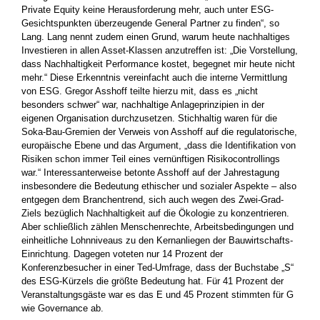
Private Equity keine Herausforderung mehr, auch unter ESG-
Gesichtspunkten überzeugende General ­Partner zu finden“, so
Lang. Lang nennt zudem einen Grund, warum heute nachhaltiges
Investieren in allen Asset-Klassen anzutreffen ist: „Die Vorstellung,
dass Nachhaltigkeit Performance kostet, begegnet mir heute nicht
mehr.“ Diese Erkenntnis vereinfacht auch die interne Vermittlung
von ESG. Gregor Asshoff teilte hierzu mit, dass es „nicht
besonders schwer“ war, nachhaltige Anlageprinzipien in der
eigenen Organisation durchzusetzen. Stichhaltig waren für die
Soka-Bau-­Gremien der Verweis von Asshoff auf die regulatorische,
europäische Ebene und das Argument, „dass die Identifikation von
Risiken schon immer Teil eines vernünftigen Risikocontrollings
war.“ Interessanterweise betonte Asshoff auf der Jahrestagung
insbesondere die ­Bedeutung ethischer und sozialer Aspekte – also
entgegen dem ­Branchentrend, sich auch wegen des Zwei-Grad-
Ziels bezüglich Nachhaltigkeit auf die Ökologie zu konzentrieren.
Aber schließlich zählen Menschenrechte, Arbeitsbedingungen und
einheitliche Lohnniveaus zu den Kernanliegen der Bauwirtschafts-
Einrichtung. Dagegen ­voteten nur 14 Prozent der
Konferenzbesucher in einer Ted-Umfrage, dass der Buchstabe „S“
des ESG-Kürzels die größte Bedeutung hat. Für 41 Prozent der
Veranstaltungsgäste war es das E und 45 Prozent stimmten für G
wie Governance ab.