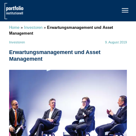
TOGG
NAVI
Home
»
Investoren
»
Erwartungsmanagement und Asset
Management
Investoren
9. August 2019
Erwartungsmanagement und Asset
Management