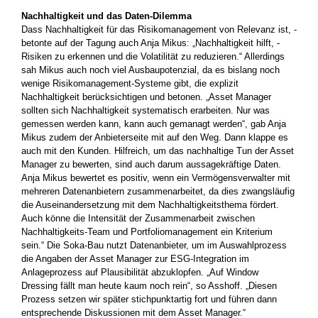
Nachhaltigkeit und das Daten-Dilemma
Dass Nachhaltigkeit für das Risikomanagement von Relevanz ist, ­
betonte auf der Tagung auch Anja Mikus: „Nachhaltigkeit hilft, ­
Risiken zu erkennen und die Volatilität zu reduzieren.“ Allerdings
sah Mikus auch noch viel Ausbaupotenzial, da es bislang noch
wenige Risiko­management-Systeme gibt, die explizit
Nachhaltigkeit ­berücksichtigen und betonen. „Asset Manager
sollten sich Nachhaltigkeit systematisch erarbeiten. Nur was
gemessen werden kann, kann auch gemanagt werden“, gab Anja
Mikus zudem der Anbieterseite mit auf den Weg. Dann klappe es
auch mit den Kunden. Hilfreich, um das nachhaltige Tun der Asset
Manager zu bewerten, sind auch darum ­aussagekräftige Daten.
Anja Mikus bewertet es positiv, wenn ein Vermögensverwalter mit
mehreren Datenanbietern zusammenarbeitet, da dies zwangs­läufig
die Auseinandersetzung mit dem Nachhaltigkeitsthema fördert.
Auch könne die Intensität der Zusammenarbeit zwischen
Nachhaltigkeits-Team und Portfoliomanagement ein Kriterium
sein.“ Die Soka-Bau nutzt Datenanbieter, um im Auswahlprozess
die Angaben der Asset Manager zur ESG-Integration im
Anlageprozess auf ­Plausibilität abzuklopfen. „Auf Window
Dressing fällt man heute kaum noch rein“, so Asshoff. „Diesen
Prozess setzen wir später stichpunktartig fort und führen dann
entsprechende Diskussionen mit dem Asset Manager.“