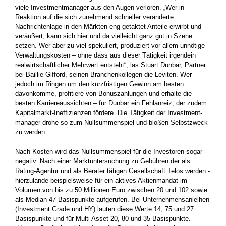
viele Investmentmanager aus den Augen verloren. „Wer in
Reaktion auf die sich zunehmend schneller veränderte
Nachrichtenlage in den Märkten eng getaktet Anteile erwirbt und
veräußert, kann sich hier und da ­vielleicht ganz gut in Szene
setzen. Wer aber zu viel spekuliert, produziert vor allem unnötige
Verwaltungskosten – ohne dass aus dieser ­Tätigkeit irgendein
realwirtschaftlicher Mehrwert entsteht“, las Stuart Dunbar, Partner
bei Baillie Gifford, seinen Branchenkollegen die Leviten. Wer
jedoch im Ringen um den kurzfristigen Gewinn am besten
davonkomme, profitiere von Bonuszahlungen und erhalte die
besten Karriereaussichten – für Dunbar ein Fehlanreiz, der zudem
Kapitalmarkt-Ineffizienzen fördere. Die Tätigkeit der Investment­
manager drohe so zum Nullsummenspiel und bloßen Selbstzweck
zu werden.
Nach Kosten wird das Nullsummenspiel für die Investoren sogar ­
negativ. Nach einer Marktuntersuchung zu Gebühren der als
Rating-Agentur und als Berater tätigen Gesellschaft Telos werden ­
hierzulande beispielsweise für ein aktives Aktienmandat im
Volumen von bis zu 50 Millionen Euro zwischen 20 und 102 sowie
als Median 47 Basispunkte aufgerufen. Bei Unternehmensanleihen
(Investment Grade und HY) lauten diese Werte 14, 75 und 27
Basispunkte und für Multi Asset 20, 80 und 35 Basispunkte.