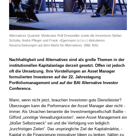
Alternatives Quartett: Moderator Rolf Dreiseidler sowie die Investoren Stefan
Schütte, André Pfleger und Frank ¬Egermann (v.l.n.r.) diskutieren
Neuerscheinungen auf dem Markt für Alternatives. (Bild: BAI)
Nachhaltigkeit und Alternatives sind als große Themen in der
institutionellen Kapitalanlage derzeit gesetzt. Offen ist jedoch
oft die Umsetzung. Ihre Vorstellungen an Asset Manager
formulierten Investoren auf der 22. Jahrestagung
Portfoliomanagement und auf der BAI Alternative Investor
Conference.
Wann, wenn nicht jetzt, brauchen Investoren gute Dienstleister?
Überzeugen kann die Performance der Asset Manager aber nicht ­
immer. Als Ursachen benannte die Investmentgesellschaft Baillie ­
Gifford „unnötige Verwaltungskosten“, wenn Asset Management ein
„bloßer Selbstzweck“ sei und die Verfolgung von lediglich
„kurzfristigen Zielen“. Das ursprüngliche Ziel der Kapitalmärkte, ­
Kapital in die Finanzierung innovativer Ideen zu lenken, hätten zu