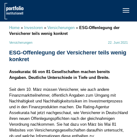
TOGG
NAVI
Home
»
Investoren
»
Versicherungen
»
ESG-Offenlegung der
Versicherer teils wenig konkret
Versicherungen
22. Juni 2021
ESG-Offenlegung der Versicherer teils wenig
konkret
Assekurata: 66 von 81 Gesellschaften machen bereits
Angaben. Deutliche Unterschiede in Tiefe und Breite.
Seit dem 10. März müssen Versicherer, wie auch andere
Finanzmarktteilnehmer, öffentlich Angaben zum Umgang mit
Nachhaltigkeit und Nachhaltigkeitsrisiken im Investmentprozess
und in den Finanzprodukten machen. Die Rating-Agentur
Assekurata hat jetzt nachgeschaut, wie Versicherer in Deutschland
ihren neuen Offenlegungspflichten nach der gleichnahmigen
Verordnung nachkommen. Sie hat dazu von März bis Mai 81
Websites von Versicherungsgesellschaften daraufhin untersucht,
ob und welche Informationen diese enthalten zu: