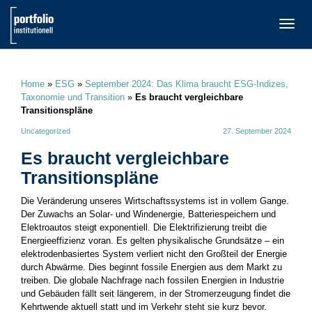
TOGG
NAVI
Home
»
ESG
»
September 2024: Das Klima braucht ESG-Indizes,
Taxonomie und Transition
»
Es braucht vergleichbare
Transitionspläne
Uncategorized
27. September 2024
Es braucht vergleichbare
Transitionspläne
Die Veränderung unseres Wirtschaftssystems ist in vollem Gange.
Der Zuwachs an Solar- und Windenergie, Batteriespeichern und
Elektroautos steigt exponentiell. Die Elektrifizierung treibt die
Energieeffizienz voran. Es gelten physikalische Grundsätze – ein
elektrodenbasiertes System verliert nicht den Großteil der Energie
durch Abwärme. Dies beginnt fossile Energien aus dem Markt zu
treiben. Die globale Nachfrage nach fossilen Energien in Industrie
und Gebäuden fällt seit längerem, in der Stromerzeugung findet die
Kehrtwende aktuell statt und im Verkehr steht sie kurz bevor.