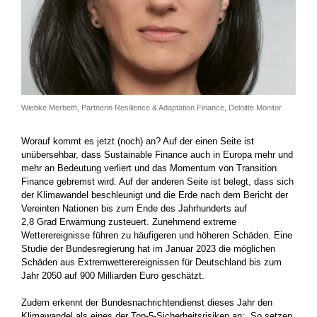
Wiebke Merbeth, Partnerin Resilience & Adaptation Finance, Deloitte Monitor.
Worauf kommt es jetzt (noch) an? Auf der einen Seite ist
unübersehbar, dass Sustainable Finance auch in Europa mehr und
mehr an Bedeutung verliert und das Momentum von Transition
Finance gebremst wird. Auf der anderen Seite ist belegt, dass sich
der Klimawandel beschleunigt und die Erde nach dem Bericht der
Vereinten Nationen bis zum Ende des Jahrhunderts auf
2,8 Grad Erwärmung zusteuert. Zunehmend extreme
Wetterereignisse führen zu häufigeren und höheren Schäden. Eine
Studie der Bundesregierung hat im Januar 2023 die möglichen
Schäden aus Extremwetterereignissen für Deutschland bis zum
Jahr 2050 auf 900 Milliarden Euro geschätzt.
Zudem erkennt der Bundesnachrichtendienst dieses Jahr den
Klimawandel als eines der Top-5-Sicherheitsrisiken an: „So setzen