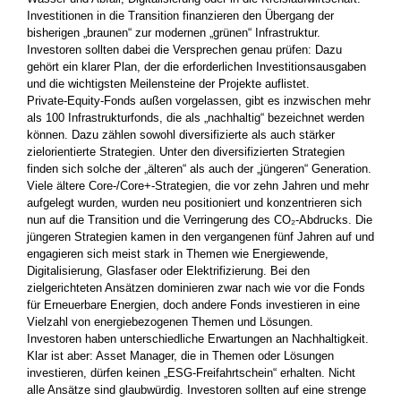
Investitionen in die Transition finanzieren den Übergang der
bisherigen „braunen“ zur modernen „grünen“ Infrastruktur.
Investoren sollten dabei die Versprechen genau prüfen: Dazu
gehört ein klarer Plan, der die erforderlichen Investitionsausgaben
und die wichtigsten Meilensteine der Projekte auflistet.
Private-Equity-Fonds außen vorgelassen, gibt es inzwischen mehr
als 100 Infrastrukturfonds, die als „nachhaltig“ bezeichnet werden
können. Dazu zählen sowohl diversifizierte als auch stärker
zielorientierte Strategien. Unter den diversifizierten Strategien
finden sich solche der „älteren“ als auch der „jüngeren“ Generation.
Viele ältere Core-/Core+-Strategien, die vor zehn Jahren und mehr
aufgelegt wurden, wurden neu positioniert und konzentrieren sich
nun auf die Transition und die Verringerung des CO₂-Abdrucks. Die
jüngeren Strategien kamen in den vergangenen fünf Jahren auf und
engagieren sich meist stark in Themen wie Energiewende,
Digitalisierung, Glasfaser oder Elektrifizierung. Bei den
zielgerichteten Ansätzen dominieren zwar nach wie vor die Fonds
für Erneuerbare Energien, doch andere Fonds investieren in eine
Vielzahl von energiebezogenen Themen und Lösungen.
Investoren haben unterschiedliche Erwartungen an Nachhaltigkeit.
Klar ist aber: Asset Manager, die in Themen oder Lösungen
investieren, dürfen keinen „ESG-Freifahrtschein“ erhalten. Nicht
alle Ansätze sind glaubwürdig. Investoren sollten auf eine strenge