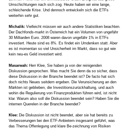
Umschichtungen nach sich zog. Heute haben wir eine lange,
schleichende Krise. Und dennoch entwickeln sich die ETFs
weiterhin sehr gut.
Michalik:
Vielleicht müssen wir auch andere Statistiken beachten.
Der Dachfonds-markt in Österreich hat ein Volumen von ungefähr
30 Milliarden Euro. 2008 waren davon ungefähr 1% in ETFs
investiert. Heute sind es 8%. Es findet ein Umdenken statt. Aber
es ist momentan so viel Unsicherheit im Markt, dass so gut wie
kein neu-es Geld investiert wird.
Masarwah:
Herr Klee, Sie haben ja von der reinigenden
Diskussion gesprochen. Was macht Sie denn da so sicher, dass
diese Diskussion in der Branche beendet ist? De facto hat sich
doch nichts Neues seitdem ergeben. Die Verunsicherung an den
Märkten ist geblieben, die Investitionszurückhaltung, und auch
wohin die Regulierung von Finanzprodukten führen wird, ist nicht
klar. Warum also soll die Diskussion beendet sein? Haben Sie die
internen Querelen in der Branche beendet?
Klee:
Die Diskussion ist nicht beendet, aber sie hat bereits zu
Verbesserungen bei den ETF-Anbietern insgesamt geführt, was
das Thema Offenlegung und klare Be-zeichnung von Risiken