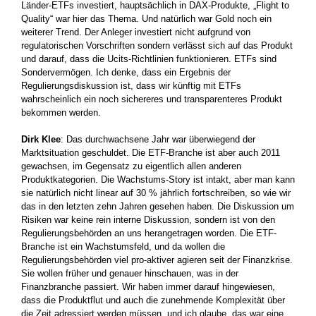
Länder-ETFs investiert, hauptsächlich in DAX-Produkte, „Flight to
Quality“ war hier das Thema. Und natürlich war Gold noch ein
weiterer Trend. Der Anleger investiert nicht aufgrund von
regulatorischen Vorschriften sondern verlässt sich auf das Produkt
und darauf, dass die Ucits-Richtlinien funktionieren. ETFs sind
Sondervermögen. Ich denke, dass ein Ergebnis der
Regulierungsdiskussion ist, dass wir künftig mit ETFs
wahrscheinlich ein noch sichereres und transparenteres Produkt
bekommen werden.
Dirk Klee
: Das durchwachsene Jahr war überwiegend der
Marktsituation geschuldet. Die ETF-Branche ist aber auch 2011
gewachsen, im Gegensatz zu eigentlich allen anderen
Produktkategorien. Die Wachstums-Story ist intakt, aber man kann
sie natürlich nicht linear auf 30 % jährlich fortschreiben, so wie wir
das in den letzten zehn Jahren gesehen haben. Die Diskussion um
Risiken war keine rein interne Diskussion, sondern ist von den
Regulierungsbehörden an uns herangetragen worden. Die ETF-
Branche ist ein Wachstumsfeld, und da wollen die
Regulierungsbehörden viel pro-aktiver agieren seit der Finanzkrise.
Sie wollen früher und genauer hinschauen, was in der
Finanzbranche passiert. Wir haben immer darauf hingewiesen,
dass die Produktflut und auch die zunehmende Komplexität über
die Zeit adressiert werden müssen, und ich glaube, das war eine