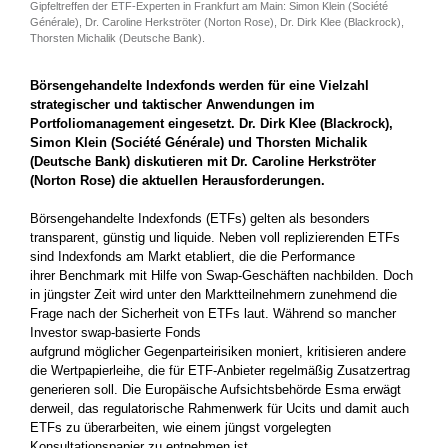
Gipfeltreffen der ETF-Experten in Frankfurt am Main: Simon Klein (Société
Générale), Dr. Caroline Herkströter (Norton Rose), Dr. Dirk Klee (Blackrock),
Thorsten Michalik (Deutsche Bank).
Börsengehandelte Indexfonds werden für eine Vielzahl
strategischer und taktischer Anwendungen im
Portfoliomanagement eingesetzt. Dr. Dirk Klee (Blackrock),
Simon Klein (Société Générale) und Thorsten Michalik
(Deutsche Bank) diskutieren mit Dr. Caroline Herkströter
(Norton Rose) die aktuellen Herausforderungen.
Börsengehandelte Indexfonds (ETFs) gelten als besonders
transparent, günstig und liquide. Neben voll replizierenden ETFs
sind Indexfonds am Markt etabliert, die die Performance
ihrer Benchmark mit Hilfe von Swap-Geschäften nachbilden. Doch
in jüngster Zeit wird unter den Marktteilnehmern zunehmend die
Frage nach der Sicherheit von ETFs laut. Während so mancher
Investor swap-basierte Fonds
aufgrund möglicher Gegenparteirisiken moniert, kritisieren andere
die Wertpapierleihe, die für ETF-Anbieter regelmäßig Zusatzertrag
generieren soll. Die Europäische Aufsichtsbehörde Esma erwägt
derweil, das regulatorische Rahmenwerk für Ucits und damit auch
ETFs zu überarbeiten, wie einem jüngst vorgelegten
Konsultationspapier zu entnehmen ist.