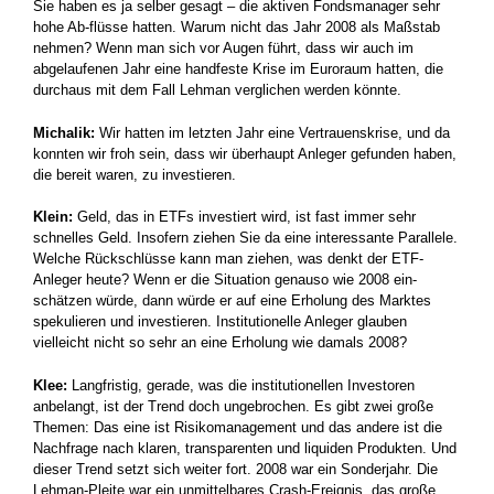
Sie haben es ja selber gesagt – die aktiven Fondsmanager sehr
hohe Ab-flüsse hatten. Warum nicht das Jahr 2008 als Maßstab
nehmen? Wenn man sich vor Augen führt, dass wir auch im
abgelaufenen Jahr eine handfeste Krise im Euroraum hatten, die
durchaus mit dem Fall Lehman verglichen werden könnte.
Michalik:
Wir hatten im letzten Jahr eine Vertrauenskrise, und da
konnten wir froh sein, dass wir überhaupt Anleger gefunden haben,
die bereit waren, zu investieren.
Klein:
Geld, das in ETFs investiert wird, ist fast immer sehr
schnelles Geld. Insofern ziehen Sie da eine interessante Parallele.
Welche Rückschlüsse kann man ziehen, was denkt der ETF-
Anleger heute? Wenn er die Situation genauso wie 2008 ein-
schätzen würde, dann würde er auf eine Erholung des Marktes
spekulieren und investieren. Institutionelle Anleger glauben
vielleicht nicht so sehr an eine Erholung wie damals 2008?
Klee:
Langfristig, gerade, was die institutionellen Investoren
anbelangt, ist der Trend doch ungebrochen. Es gibt zwei große
Themen: Das eine ist Risikomanagement und das andere ist die
Nachfrage nach klaren, transparenten und liquiden Produkten. Und
dieser Trend setzt sich weiter fort. 2008 war ein Sonderjahr. Die
Lehman-Pleite war ein unmittelbares Crash-Ereignis, das große