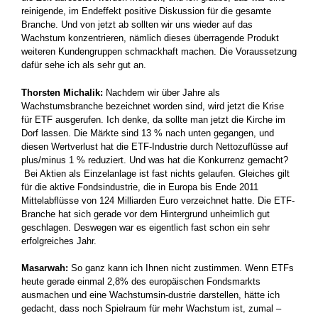
reinigende, im Endeffekt positive Diskussion für die gesamte
Branche. Und von jetzt ab sollten wir uns wieder auf das
Wachstum konzentrieren, nämlich dieses überragende Produkt
weiteren Kundengruppen schmackhaft machen. Die Voraussetzung
dafür sehe ich als sehr gut an.
Thorsten Michalik:
Nachdem wir über Jahre als
Wachstumsbranche bezeichnet worden sind, wird jetzt die Krise
für ETF ausgerufen. Ich denke, da sollte man jetzt die Kirche im
Dorf lassen. Die Märkte sind 13 % nach unten gegangen, und
diesen Wertverlust hat die ETF-Industrie durch Nettozuflüsse auf
plus/minus 1 % reduziert. Und was hat die Konkurrenz gemacht?
Bei Aktien als Einzelanlage ist fast nichts gelaufen. Gleiches gilt
für die aktive Fondsindustrie, die in Europa bis Ende 2011
Mittelabflüsse von 124 Milliarden Euro verzeichnet hatte. Die ETF-
Branche hat sich gerade vor dem Hintergrund unheimlich gut
geschlagen. Deswegen war es eigentlich fast schon ein sehr
erfolgreiches Jahr.
Masarwah:
So ganz kann ich Ihnen nicht zustimmen. Wenn ETFs
heute gerade einmal 2,8% des europäischen Fondsmarkts
ausmachen und eine Wachstumsin-dustrie darstellen, hätte ich
gedacht, dass noch Spielraum für mehr Wachstum ist, zumal –