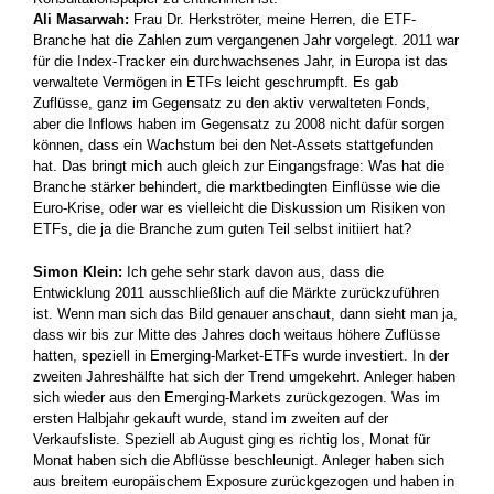
Ali Masarwah:
Frau Dr. Herkströter, meine Herren, die ETF-
Branche hat die Zahlen zum vergangenen Jahr vorgelegt. 2011 war
für die Index-Tracker ein durchwachsenes Jahr, in Europa ist das
verwaltete Vermögen in ETFs leicht geschrumpft. Es gab
Zuflüsse, ganz im Gegensatz zu den aktiv verwalteten Fonds,
aber die Inflows haben im Gegensatz zu 2008 nicht dafür sorgen
können, dass ein Wachstum bei den Net-Assets stattgefunden
hat. Das bringt mich auch gleich zur Eingangsfrage: Was hat die
Branche stärker behindert, die marktbedingten Einflüsse wie die
Euro-Krise, oder war es vielleicht die Diskussion um Risiken von
ETFs, die ja die Branche zum guten Teil selbst initiiert hat?
Simon Klein:
Ich gehe sehr stark davon aus, dass die
Entwicklung 2011 ausschließlich auf die Märkte zurückzuführen
ist. Wenn man sich das Bild genauer anschaut, dann sieht man ja,
dass wir bis zur Mitte des Jahres doch weitaus höhere Zuflüsse
hatten, speziell in Emerging-Market-ETFs wurde investiert. In der
zweiten Jahreshälfte hat sich der Trend umgekehrt. Anleger haben
sich wieder aus den Emerging-Markets zurückgezogen. Was im
ersten Halbjahr gekauft wurde, stand im zweiten auf der
Verkaufsliste. Speziell ab August ging es richtig los, Monat für
Monat haben sich die Abflüsse beschleunigt. Anleger haben sich
aus breitem europäischem Exposure zurückgezogen und haben in