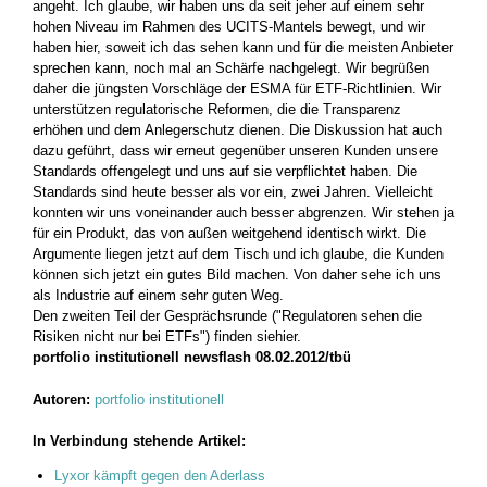
angeht. Ich glaube, wir haben uns da seit jeher auf einem sehr
hohen Niveau im Rahmen des UCITS-Mantels bewegt, und wir
haben hier, soweit ich das sehen kann und für die meisten Anbieter
sprechen kann, noch mal an Schärfe nachgelegt. Wir begrüßen
daher die jüngsten Vorschläge der ESMA für ETF-Richtlinien. Wir
unterstützen regulatorische Reformen, die die Transparenz
erhöhen und dem Anlegerschutz dienen. Die Diskussion hat auch
dazu geführt, dass wir erneut gegenüber unseren Kunden unsere
Standards offengelegt und uns auf sie verpflichtet haben. Die
Standards sind heute besser als vor ein, zwei Jahren. Vielleicht
konnten wir uns voneinander auch besser abgrenzen. Wir stehen ja
für ein Produkt, das von außen weitgehend identisch wirkt. Die
Argumente liegen jetzt auf dem Tisch und ich glaube, die Kunden
können sich jetzt ein gutes Bild machen. Von daher sehe ich uns
als Industrie auf einem sehr guten Weg.
Den zweiten Teil der Gesprächsrunde ("Regulatoren sehen die
Risiken nicht nur bei ETFs") finden sie
hier.
portfolio institutionell newsflash 08.02.2012/tbü
Autoren:
portfolio institutionell
In Verbindung stehende Artikel:
Lyxor kämpft gegen den Aderlass