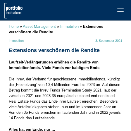
TOGG
NAVI
Home
»
Asset Management
»
Immobilien
»
Extensions
verschönern die Rendite
Immobilien
3. September 2021
Extensions verschönern die Rendite
Laufzeit-Verlängerungen erhöhen die Rendite von
Immobilienfonds. Viele Fonds vor baldigem Ende.
Die Inrev, der Verband für geschlossene Immobilienfonds, kündigt
die „Freisetzung“ von 10,4 Milliarden Euro bis 2023 an. Auf diesen
Betrag kommt die Inrev Funds Termination Study 2021, laut der
zwischen 2021 und 2023 35 europäische closed end non-listed
Real Estate Funds das Ende ihrer Laufzeit erreichen. Besonders
viele Anteilsrückgaben stehen nun und im kommenden Jahr an.
Von den 35 Fonds erreichen im laufenden Jahr und in 2022 jeweils
14 Fonds das Laufzeitende.
Alles hat ein Ende, nur …