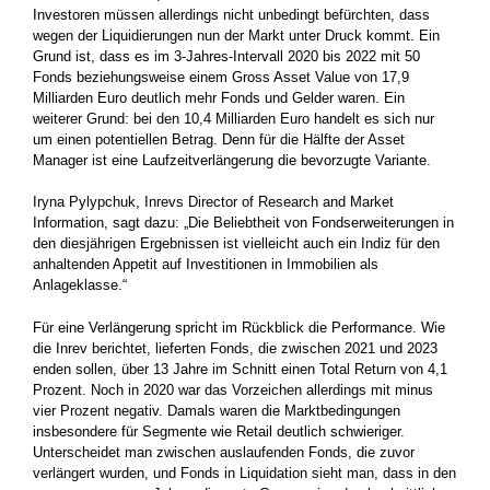
Investoren müssen allerdings nicht unbedingt befürchten, dass
wegen der Liquidierungen nun der Markt unter Druck kommt. Ein
Grund ist, dass es im 3-Jahres-Intervall 2020 bis 2022 mit 50
Fonds beziehungsweise einem Gross Asset Value von 17,9
Milliarden Euro deutlich mehr Fonds und Gelder waren. Ein
weiterer Grund: bei den 10,4 Milliarden Euro handelt es sich nur
um einen potentiellen Betrag. Denn für die Hälfte der Asset
Manager ist eine Laufzeitverlängerung die bevorzugte Variante.
Iryna Pylypchuk, Inrevs Director of Research and Market
Information, sagt dazu: „Die Beliebtheit von Fondserweiterungen in
den diesjährigen Ergebnissen ist vielleicht auch ein Indiz für den
anhaltenden Appetit auf Investitionen in Immobilien als
Anlageklasse.“
Für eine Verlängerung spricht im Rückblick die Performance. Wie
die Inrev berichtet, lieferten Fonds, die zwischen 2021 und 2023
enden sollen, über 13 Jahre im Schnitt einen Total Return von 4,1
Prozent. Noch in 2020 war das Vorzeichen allerdings mit minus
vier Prozent negativ. Damals waren die Marktbedingungen
insbesondere für Segmente wie Retail deutlich schwieriger.
Unterscheidet man zwischen auslaufenden Fonds, die zuvor
verlängert wurden, und Fonds in Liquidation sieht man, dass in den