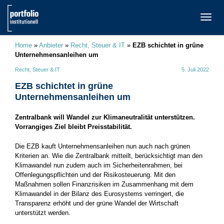
TOGG
NAVI
Home
»
Anbieter
»
Recht, Steuer & IT
»
EZB schichtet in grüne
Unternehmensanleihen um
Recht, Steuer & IT
5. Juli 2022
EZB schichtet in grüne
Unternehmensanleihen um
Zentralbank will Wandel zur Klimaneutralität unterstützen.
Vorrangiges Ziel bleibt Preisstabilität.
Die EZB kauft Unternehmensanleihen nun auch nach grünen
Kriterien an. Wie die Zentralbank mitteilt, berücksichtigt man den
Klimawandel nun zudem auch im Sicherheitenrahmen, bei
Offenlegungspflichten und der Risikosteuerung. Mit den
Maßnahmen sollen Finanzrisiken im Zusammenhang mit dem
Klimawandel in der Bilanz des Eurosystems verringert, die
Transparenz erhöht und der grüne Wandel der Wirtschaft
unterstützt werden.