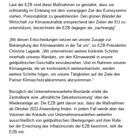
Laut der EZB sind diese Maßnahmen so gestaltet, dass sie
vollständig im Einklang mit dem vorrangigen Ziel des Eurosystems
stehen, Preisstabilität zu gewährleisten. Den grünen Wandel der
Wirtschaft zur Klimaneutralität entsprechend den Zielen der EU zu
unterstützen, bezeichnete die EZB dagegen als „nachrangig“.
„Mit diesen Entscheidungen setzen wir unsere Zusage zur
Bekämpfung des Klimawandels in die Tat um“, so EZB-Präsidentin
Christine Lagarde. „Wir unternehmen weitere konkrete Schritte
innerhalb unseres Mandats, um den Klimawandel in unsere
geldpolitischen Geschäfte einzubeziehen. Und im Rahmen unserer
Klimaagenda, die wir kontinuierlich weiterentwickeln, werden
weitere Schritte folgen, um unsere Tätigkeiten auf die Ziele des
Pariser Klimaschutzabkommens abzustimmen.“
Bezüglich der Unternehmensanleihe-Bestände strebt die
Zentralbank eine „allmähliche Dekarbonisierung“ über die
Wiederanlage an. Die EZB geht davon aus, dass die Maßnahmen
ab Oktober 2022 Anwendung finden. In jedem Fall werde aber das
Volumen der Ankäufe von Unternehmensanleihen weiterhin
ausschließlich von geldpolitischen Überlegungen und ihrer Rolle
bei der Erreichung des Inflationsziels der EZB bestimmt, teilt die
EZB mit.