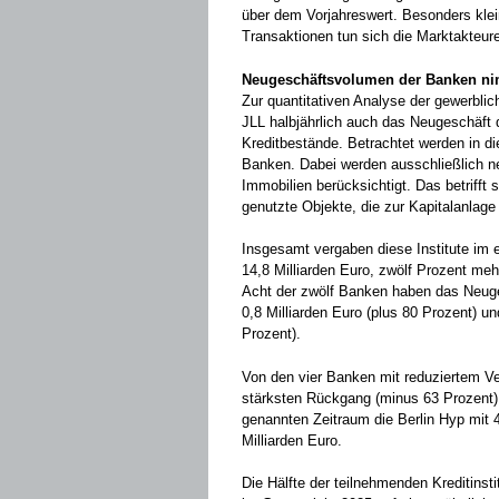
über dem Vorjahreswert. Besonders klei
Transaktionen tun sich die Marktakteur
Neugeschäftsvolumen der Banken n
Zur quantitativen Analyse der gewerblic
JLL halbjährlich auch das Neugeschäft 
Kreditbestände. Betrachtet werden in d
Banken. Dabei werden ausschließlich n
Immobilien berücksichtigt. Das betrifft
genutzte Objekte, die zur Kapitalanlage
Insgesamt vergaben diese Institute im 
14,8 Milliarden Euro, zwölf Prozent mehr
Acht der zwölf Banken haben das Neuge
0,8 Milliarden Euro (plus 80 Prozent) un
Prozent).
Von den vier Banken mit reduziertem V
stärksten Rückgang (minus 63 Prozent)
genannten Zeitraum die Berlin Hyp mit 4
Milliarden Euro.
Die Hälfte der teilnehmenden Kreditins