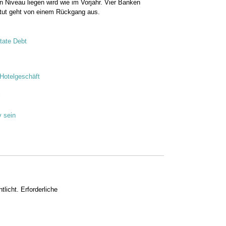
 Niveau liegen wird wie im Vorjahr. Vier Banken
titut geht von einem Rückgang aus.
tate Debt
Hotelgeschäft
l
v sein
tlicht.
Erforderliche