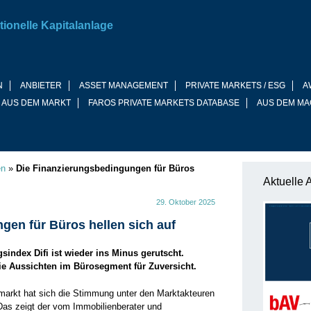
tionelle Kapitalanlage
N
ANBIETER
ASSET MANAGEMENT
PRIVATE MARKETS / ESG
A
 AUS DEM MARKT
FAROS PRIVATE MARKETS DATABASE
AUS DEM MA
en
»
Die Finanzierungsbedingungen für Büros
Aktuelle 
29. Oktober 2025
gen für Büros hellen sich auf
index Difi ist wieder ins Minus gerutscht.
die Aussichten im Bürosegment für Zuversicht.
arkt hat sich die Stimmung unter den Marktakteuren
 Das zeigt der vom Immobilienberater und