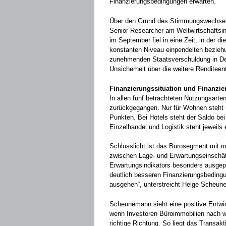
Finanzierungsbedingungen erwarten.
Über den Grund des Stimmungswechsel
Senior Researcher am Weltwirtschaftsin
im September fiel in eine Zeit, in der d
konstanten Niveau einpendelten bezieh
zunehmenden Staatsverschuldung in De
Unsicherheit über die weitere Renditeen
Finanzierungssituation und Finanzie
In allen fünf betrachteten Nutzungsart
zurückgegangen. Nur für Wohnen steht u
Punkten. Bei Hotels steht der Saldo be
Einzelhandel und Logistik steht jeweils
Schlusslicht ist das Bürosegment mit mi
zwischen Lage- und Erwartungseinschä
Erwartungsindikators besonders ausgepr
deutlich besseren Finanzierungsbedin
ausgehen“, unterstreicht Helge Scheu
Scheunemann sieht eine positive Entwi
wenn Investoren Büroimmobilien nach wi
richtige Richtung. So liegt das Transak