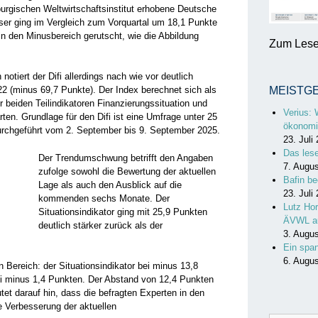
gischen Weltwirtschaftsinstitut erhobene Deutsche
eser ging im Vergleich zum Vorquartal um 18,1 Punkte
in den Minusbereich gerutscht, wie die Abbildung
Zum Lesen
otiert der Difi allerdings nach wie vor deutlich
2 (minus 69,7 Punkte). Der Index berechnet sich als
MEISTG
 beiden Teilindikatoren Finanzierungssituation und
Verius: 
ten. Grundlage für den Difi ist eine Umfrage unter 25
ökonomi
urchgeführt vom 2. September bis 9. September 2025.
23. Juli
Das les
Der Trendumschwung betrifft den Angaben
7. Augu
zufolge sowohl die Bewertung der aktuellen
Bafin be
Lage als auch den Ausblick auf die
23. Juli
kommenden sechs Monate. Der
Lutz Hor
Situationsindikator ging mit 25,9 Punkten
ÄVWL a
deutlich stärker zurück als der
3. Augu
Ein spa
6. Augu
n Bereich: der Situationsindikator bei minus 13,8
ei minus 1,4 Punkten. Der Abstand von 12,4 Punkten
tet darauf hin, dass die befragten Experten in den
 Verbesserung der aktuellen