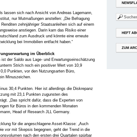
NEWSFL
s lassen sich nach Ansicht von Andreas Lagemann,
Suchen
stitut, nur Mutmaßungen anstellen: „Die Befragung
nach:
ie Renditen zehnjähriger Staatsanleihen sich auf einem
ungsweise anstiegen. Darin kam das Risiko einer
HEFT AB
utschland zum Ausdruck und könnte eine erneute
twicklung bei Immobilien entfacht haben.“
ZUM ARC
rungserwartung im Überblick
en ist der Saldo aus Lage- und Erwartungseinschätzung
nterm Strich noch ein positiver Wert von 10,9
i 0,0 Punkten, vor den Nutzungsarten Büro,
 ein Minuszeichen.
nus 30,4 Punkten. Hier ist allerdings die Diskrepanz
tzung mit 23,1 Punkten zugunsten des
ägt. „Das spricht dafür, dass die Experten von
gungen für Büros in den kommenden Monaten
nemann, Head of Research JLL Germany.
cklung für die angeschlagene Asset-Klasse: „Auch
e vor mit Skepsis begegnen, geht der Trend in die
tionsvolumen nach den ersten drei Quartalen spürbar