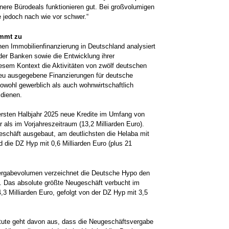
nere Bürodeals funktionieren gut. Bei großvolumigen
e jedoch nach wie vor schwer.“
immt zu
hen Immobilienfinanzierung in Deutschland analysiert
der Banken sowie die Entwicklung ihrer
iesem Kontext die Aktivitäten von zwölf deutschen
eu ausgegebene Finanzierungen für deutsche
 sowohl gewerblich als auch wohnwirtschaftlich
 dienen.
ersten Halbjahr 2025 neue Kredite im Umfang von
 als im Vorjahreszeitraum (13,2 Milliarden Euro).
schäft ausgebaut, am deutlichsten die Helaba mit
d die DZ Hyp mit 0,6 Milliarden Euro (plus 21
ergabevolumen verzeichnet die Deutsche Hypo den
. Das absolute größte Neugeschäft verbucht im
,3 Milliarden Euro, gefolgt von der DZ Hyp mit 3,5
titute geht davon aus, dass die Neugeschäftsvergabe