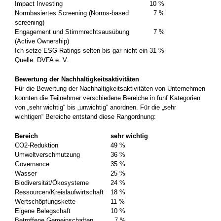
Impact Investing
10 %
Normbasiertes Screening (Norms-based
7 %
screening)
Engagement und Stimmrechtsausübung
7 %
(Active Ownership)
Ich setze ESG-Ratings selten bis gar nicht ein
31 %
Quelle: DVFA e. V.
Bewertung der Nachhaltigkeitsaktivitäten
Für die Bewertung der Nachhaltigkeitsaktivitäten von Unternehmen
konnten die Teilnehmer verschiedene Bereiche in fünf Kategorien
von „sehr wichtig“ bis „unwichtig“ anordnen. Für die „sehr
wichtigen“ Bereiche entstand diese Rangordnung:
Bereich
sehr wichtig
CO2-Reduktion
49 %
Umweltverschmutzung
36 %
Governance
35 %
Wasser
25 %
Biodiversität/Ökosysteme
24 %
Ressourcen/Kreislaufwirtschaft
18 %
Wertschöpfungskette
11 %
Eigene Belegschaft
10 %
Betroffene Gemeinschaften
7 %