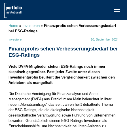
TOGG
NAVI
Home
»
Investoren
»
Finanzprofis sehen Verbesserungsbedarf
bei ESG-Ratings
Investoren
10. September 2024
Finanzprofis sehen Verbesserungsbedarf bei
ESG-Ratings
Viele DVFA-Mitglieder stehen ESG-Ratings noch immer
skeptisch gegenüber. Fast jeder Zweite unter diesen
Investmentprofis beurteilt die Vergleichbarkeit zwischen den
Anbietern als mangelhaft.
Die Deutsche Vereinigung für Finanzanalyse und Asset
Management (DVFA) aus Frankfurt am Main beleuchtet in ihrer
neuen „Monatsumfrage“ das seit Jahren heiß debattierte Thema
der ESG-Ratings, die die ökologische Nachhaltigkeit,
gesellschaftliche Verantwortung sowie Führung von Unternehmen
bewerten. Grundsätzlich dienen ESG-Ratings Investoren als
Entscheidungshilfe, um Nachhaltigkeit bei ihren Anlagen zu