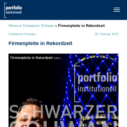
TOGG
NAVI
Home
»
Schwarzer Schwan
»
Firmenpleite in Rekordzeit
Schwarzer Schwan
25. Februar 2013
Firmenpleite in Rekordzeit