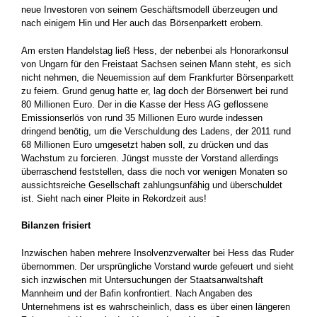
neue Investoren von seinem Geschäftsmodell überzeugen und
nach einigem Hin und Her auch das Börsenparkett erobern.
Am ersten Handelstag ließ Hess, der nebenbei als Honorarkonsul
von Ungarn für den Freistaat Sachsen seinen Mann steht, es sich
nicht nehmen, die Neuemission auf dem Frankfurter Börsenparkett
zu feiern. Grund genug hatte er, lag doch der Börsenwert bei rund
80 Millionen Euro. Der in die Kasse der Hess AG geflossene
Emissionserlös von rund 35 Millionen Euro wurde indessen
dringend benötig, um die Verschuldung des Ladens, der 2011 rund
68 Millionen Euro umgesetzt haben soll, zu drücken und das
Wachstum zu forcieren. Jüngst musste der Vorstand allerdings
überraschend feststellen, dass die noch vor wenigen Monaten so
aussichtsreiche Gesellschaft zahlungsunfähig und überschuldet
ist. Sieht nach einer Pleite in Rekordzeit aus!
Bilanzen frisiert
Inzwischen haben mehrere Insolvenzverwalter bei Hess das Ruder
übernommen. Der ursprüngliche Vorstand wurde gefeuert und sieht
sich inzwischen mit Untersuchungen der Staatsanwaltshaft
Mannheim und der Bafin konfrontiert. Nach Angaben des
Unternehmens ist es wahrscheinlich, dass es über einen längeren