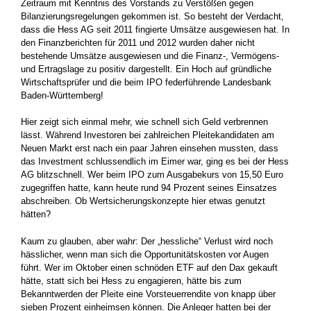
Zeitraum mit Kenntnis des Vorstands zu Verstößen gegen
Bilanzierungsregelungen gekommen ist. So besteht der Verdacht,
dass die Hess AG seit 2011 fingierte Umsätze ausgewiesen hat. In
den Finanzberichten für 2011 und 2012 wurden daher nicht
bestehende Umsätze ausgewiesen und die Finanz-, Vermögens-
und Ertragslage zu positiv dargestellt. Ein Hoch auf gründliche
Wirtschaftsprüfer und die beim IPO federführende Landesbank
Baden-Württemberg!
Hier zeigt sich einmal mehr, wie schnell sich Geld verbrennen
lässt. Während Investoren bei zahlreichen Pleitekandidaten am
Neuen Markt erst nach ein paar Jahren einsehen mussten, dass
das Investment schlussendlich im Eimer war, ging es bei der Hess
AG blitzschnell. Wer beim IPO zum Ausgabekurs von 15,50 Euro
zugegriffen hatte, kann heute rund 94 Prozent seines Einsatzes
abschreiben. Ob Wertsicherungskonzepte hier etwas genutzt
hätten?
Kaum zu glauben, aber wahr: Der „hessliche“ Verlust wird noch
hässlicher, wenn man sich die Opportunitätskosten vor Augen
führt. Wer im Oktober einen schnöden ETF auf den Dax gekauft
hätte, statt sich bei Hess zu engagieren, hätte bis zum
Bekanntwerden der Pleite eine Vorsteuerrendite von knapp über
sieben Prozent einheimsen können. Die Anleger hatten bei der