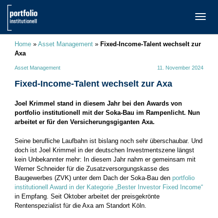
TOGG
NAVI
Home
»
Asset Management
»
Fixed-Income-Talent wechselt zur
Axa
Asset Management
11. November 2024
Fixed-Income-Talent wechselt zur Axa
Joel Krimmel stand in diesem Jahr bei den Awards von
portfolio institutionell mit der Soka-Bau im Rampenlicht. Nun
arbeitet er für den Versicherungsgiganten Axa.
Seine berufliche Laufbahn ist bislang noch sehr überschaubar. Und
doch ist Joel Krimmel in der deutschen Investmentszene längst
kein Unbekannter mehr: In diesem Jahr nahm er gemeinsam mit
Werner Schneider für die Zusatzversorgungskasse des
Baugewerbes (ZVK) unter dem Dach der Soka-Bau den
portfolio
institutionell Award in der Kategorie „Bester Investor Fixed Income“
in Empfang. Seit Oktober arbeitet der preisgekrönte
Rentenspezialist für die Axa am Standort Köln.