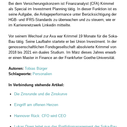
Bei dem Versicherungskonzern ist Finanzanalyst (CFA) Krimmel
als Special im Investment Planning tätig. In dieser Funktion ist es
seine Aufgabe, die Anlageperformance unter Berücksichtigung der
HGB- und IFRS-Standards zu überwachen und zu steuern, wie er
im Karrierenetzwerk Linkedin mitteilte.
Vor seinem Wechsel zur Axa war Krimmel 19 Monate für die Soka-
Bau tätig. Seine Laufbahn startete er bei Union Investment. In der
genossenschaftlichen Fondsgesellschaft absolvierte Krimmel von
2018 bis 2021 ein duales Studium. Im März dieses Jahres erwarb
er einen Master in Finance an der Frankfurter Goethe-Universität.
Autoren:
Tobias Bürger
Schlagworte:
Personalien
In Verbindung stehende Artikel:
Die Zinsrunde und die Zinskurve
Eingriff am offenen Herzen
Hannover Rück: CFO wird CEO
Lukas Doerr leitet nun das Portfoliomanagement der Soka-Bau