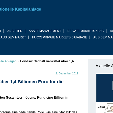
tionelle Kapitalanlage
N
ANBIETER
ASSET MANAGEMENT
PRIVATE MARKETS / ESG
A
 AUS DEM MARKT
FAROS PRIVATE MARKETS DATABASE
AUS DEM MA
elle Anlagen
»
Fondswirtschaft verwaltet über 1,4
Aktuelle 
2. Dezember 2019
ber 1,4 Billionen Euro für die
teten Gesamtvermögens. Rund eine Billion in
vorsorge eine bedeutende Rolle, wie eine Statistik des