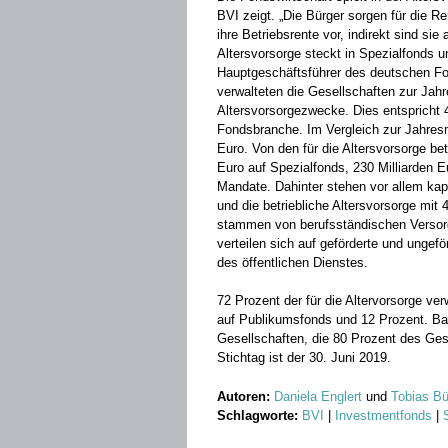
BVI zeigt. „Die Bürger sorgen für die 
ihre Betriebsrente vor, indirekt sind sie 
Altersvorsorge steckt in Spezialfonds 
Hauptgeschäftsführer des deutschen F
verwalteten die Gesellschaften zur Jahr
Altersvorsorgezwecke. Dies entspricht
Fondsbranche. Im Vergleich zur Jahresm
Euro. Von den für die Altersvorsorge be
Euro auf Spezialfonds, 230 Milliarden 
Mandate. Dahinter stehen vor allem kapi
und die betriebliche Altersvorsorge mit 
stammen von berufsständischen Versorg
verteilen sich auf geförderte und unge
des öffentlichen Dienstes.
72 Prozent der für die Altervorsorge ver
auf Publikumsfonds und 12 Prozent. B
Gesellschaften, die 80 Prozent des Ge
Stichtag ist der 30. Juni 2019.
Autoren:
Daniela Englert
und
Tobias Bü
Schlagworte:
BVI
|
Investmentfonds
|