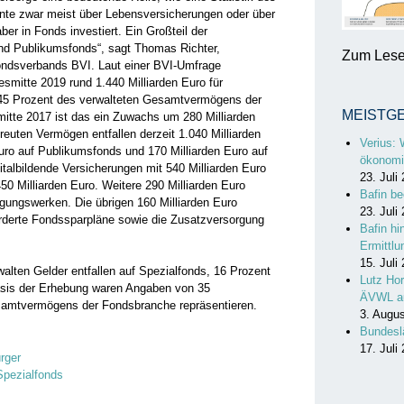
Rente zwar meist über Lebensversicherungen oder über
aber in Fonds investiert. Ein Großteil der
und Publikumsfonds“, sagt Thomas Richter,
Zum Lesen
ondsverbands BVI. Laut einer BVI-Umfrage
esmitte 2019 rund 1.440 Milliarden Euro für
 45 Prozent des verwalteten Gesamtvermögens der
MEISTG
itte 2017 ist das ein Zuwachs um 280 Milliarden
treuten Vermögen entfallen derzeit 1.040 Milliarden
Verius: 
Euro auf Publikumsfonds und 170 Milliarden Euro auf
ökonomi
talbildende Versicherungen mit 540 Milliarden Euro
23. Juli
450 Milliarden Euro. Weitere 290 Milliarden Euro
Bafin be
ungswerken. Die übrigen 160 Milliarden Euro
23. Juli
förderte Fondssparpläne sowie die Zusatzversorgung
Bafin hi
Ermittl
15. Juli
walten Gelder entfallen auf Spezialfonds, 16 Prozent
Lutz Hor
asis der Erhebung waren Angaben von 35
ÄVWL a
samtvermögens der Fondsbranche repräsentieren.
3. Augu
Bundesl
17. Juli
rger
Spezialfonds