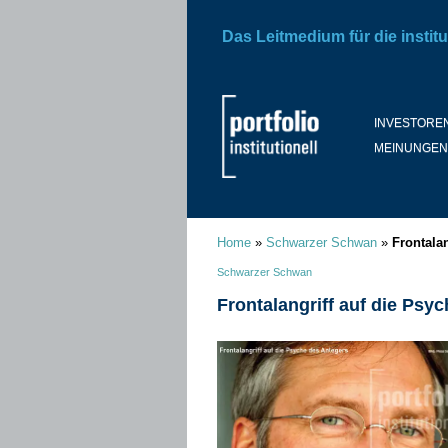
Das Leitmedium für die institu
INVESTORE
MEINUNGEN
Home
»
Schwarzer Schwan
»
Frontala
Schwarzer Schwan
Frontalangriff auf die Psy