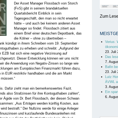
Der Asset Manager Flossbach von Storch
(FvS) gibt in seinem brandaktuellen
Quartalsbericht Einblick in sein
Zum Lesen
Tagesgeschäft, den man so nicht erwartet
hätte – und auch bei keinem anderen Asset
Manager so findet. Flossbach zitiert aus
einem Brief einer deutschen Depotbank, das
MEISTG
die Kölner – ohne zu übertreiben –
Verius: 
Bank kündigt in ihrem Schreiben vom 19. September
ökonomi
ontoguthaben zu erheben und schreibt: „Aufgrund der
23. Juli
r EZB hat sich eine negative Verzinsung auf
Das les
chgesetzt. Dieser Entwicklung können wir uns nicht
7. Augu
 wir die Anwendung von Negativ-Zinsen so lange wie
Bafin be
icklungen am Europäischen Finanzmarkt führen dazu,
23. Juli
 in EUR restriktiv handhaben und die am Markt
Lutz Hor
n müssen.“
ÄVWL a
3. Augu
is. Dafür zieht man ein bemerkenswertes Fazit.
Ein spa
ds also Strafzinsen für ihre Kontoguthaben zahlen“,
6. Augu
der Ägide von Dr. Bert Flossbach, der diesen Schwan
zusammen: „Aus Erträgen werden künftig Kosten, aus
 wird bestraft.“ Der Nullzins werde für einige Anleger
nuszinsen und kurzlaufende Bundesanleihen mit