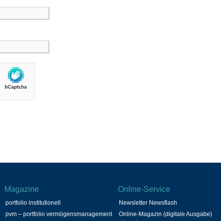
Magazine
Online-Service
portfolio institutionell
Newsletter Newsflash
pvm – portfolio vermögensmanagement
Online-Magazin (digitale Ausgabe)