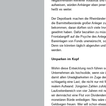
Negativrenditen keinerlei Volatilität und
aufweisen, würden Anhänger eben jener 
heißt es weiter.
Der Depotbank machen die Rheinländer k
die Barmittelbestände großer Anleger z
bekommen, daran dürften sich viele Inv
gewöhnt haben. Dafür bezahlen zu müsse
Frontalangriff auf die Psyche des Anleg
Bareinlagen von Fonds unerwünscht, s
Denn sie könnten täglich abgerufen und
werden.
Umparken im Kopf
Wohin diese Entwicklung noch führen so
Unternehmen als hochsolide, wenn sie üb
damit allen Unwägbarkeiten im Zuge der
schlagartig eine Last, die nicht nur mit
realem Aufwand. Jüngsten Zahlen zufolg
Laufzeitenbereich von vier Jahren mit n
wir demnächst eine Flut von Dividenden
monetären Bürde entledigen. Neu wäre d
Geldsegen freuen. Wer will schon etwas