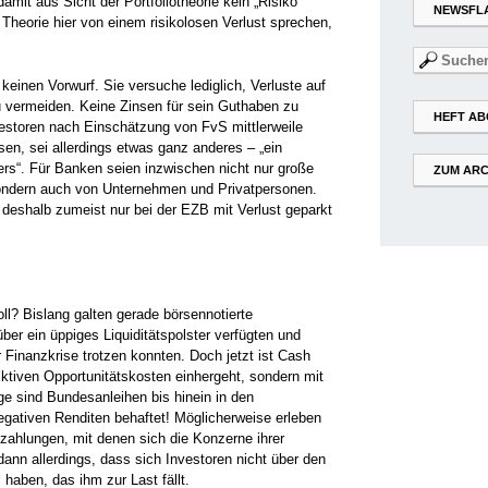
 damit aus Sicht der Portfoliotheorie kein „Risiko“
NEWSFL
Theorie hier von einem risikolosen Verlust sprechen,
Suchen
nach:
einen Vorwurf. Sie versuche lediglich, Verluste auf
u vermeiden. Keine Zinsen für sein Guthaben zu
HEFT AB
estoren nach Einschätzung von FvS mittlerweile
n, sei allerdings etwas ganz anderes – „ein
ers“. Für Banken seien inzwischen nicht nur große
ZUM ARC
ondern auch von Unternehmen und Privatpersonen.
 deshalb zumeist nur bei der EZB mit Verlust geparkt
ll? Bislang galten gerade börsennotierte
er ein üppiges Liquiditätspolster verfügten und
 Finanzkrise trotzen konnten. Doch jetzt ist Cash
 fiktiven Opportunitätskosten einhergeht, sondern mit
e sind Bundesanleihen bis hinein in den
egativen Renditen behaftet! Möglicherweise erleben
zahlungen, mit denen sich die Konzerne ihrer
ann allerdings, dass sich Investoren nicht über den
 haben, das ihm zur Last fällt.