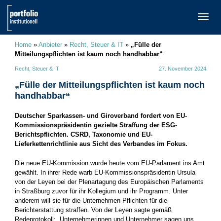
TOGG
NAVI
Home
»
Anbieter
»
Recht, Steuer & IT
»
„Fülle der
Mitteilungspflichten ist kaum noch handhabbar“
Recht, Steuer & IT
27. November 2024
„Fülle der Mitteilungspflichten ist kaum noch
handhabbar“
Deutscher Sparkassen- und Giroverband fordert von EU-
Kommissionspräsidentin gezielte Straffung der ESG-
Berichtspflichten. CSRD, Taxonomie und EU-
Lieferkettenrichtlinie aus Sicht des Verbandes im Fokus.
Die neue EU-Kommission wurde heute vom EU-Parlament ins Amt
gewählt. In ihrer Rede warb EU-Kommissionspräsidentin Ursula
von der Leyen bei der Plenartagung des Europäischen Parlaments
in Straßburg zuvor für ihr Kollegium und ihr Programm. Unter
anderem will sie für die Unternehmen Pflichten für die
Berichterstattung straffen. Von der Leyen sagte gemäß
Redeprotokoll: „Unternehmerinnen und Unternehmer sagen uns,