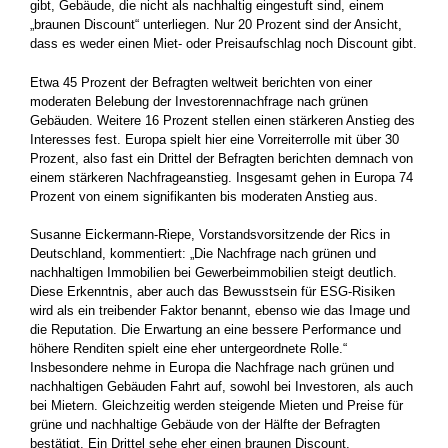
gibt, Gebäude, die nicht als nachhaltig eingestuft sind, einem
„braunen Discount“ unterliegen. Nur 20 Prozent sind der Ansicht,
dass es weder einen Miet- oder Preisaufschlag noch Discount gibt.
Etwa 45 Prozent der Befragten weltweit berichten von einer
moderaten Belebung der Investorennachfrage nach grünen
Gebäuden. Weitere 16 Prozent stellen einen stärkeren Anstieg des
Interesses fest. Europa spielt hier eine Vorreiterrolle mit über 30
Prozent, also fast ein Drittel der Befragten berichten demnach von
einem stärkeren Nachfrageanstieg. Insgesamt gehen in Europa 74
Prozent von einem signifikanten bis moderaten Anstieg aus.
Susanne Eickermann-Riepe, Vorstandsvorsitzende der Rics in
Deutschland, kommentiert: „Die Nachfrage nach grünen und
nachhaltigen Immobilien bei Gewerbeimmobilien steigt deutlich.
Diese Erkenntnis, aber auch das Bewusstsein für ESG-Risiken
wird als ein treibender Faktor benannt, ebenso wie das Image und
die Reputation. Die Erwartung an eine bessere Performance und
höhere Renditen spielt eine eher untergeordnete Rolle.“
Insbesondere nehme in Europa die Nachfrage nach grünen und
nachhaltigen Gebäuden Fahrt auf, sowohl bei Investoren, als auch
bei Mietern. Gleichzeitig werden steigende Mieten und Preise für
grüne und nachhaltige Gebäude von der Hälfte der Befragten
bestätigt. Ein Drittel sehe eher einen braunen Discount.