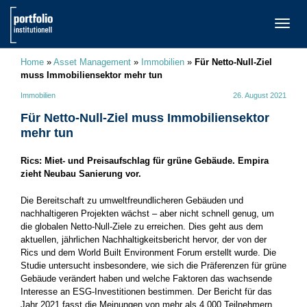
TOGG
NAVI
Home
»
Asset Management
»
Immobilien
»
Für Netto-Null-Ziel
muss Immobiliensektor mehr tun
Immobilien
26. August 2021
Für Netto-Null-Ziel muss Immobiliensektor
mehr tun
Rics: Miet- und Preisaufschlag für grüne Gebäude. Empira
zieht Neubau Sanierung vor.
Die Bereitschaft zu umweltfreundlicheren Gebäuden und
nachhaltigeren Projekten wächst – aber nicht schnell genug, um
die globalen Netto-Null-Ziele zu erreichen. Dies geht aus dem
aktuellen, jährlichen Nachhaltigkeitsbericht hervor, der von der
Rics und dem World Built Environment Forum erstellt wurde. Die
Studie untersucht insbesondere, wie sich die Präferenzen für grüne
Gebäude verändert haben und welche Faktoren das wachsende
Interesse an ESG-Investitionen bestimmen. Der Bericht für das
Jahr 2021 fasst die Meinungen von mehr als 4.000 Teilnehmern