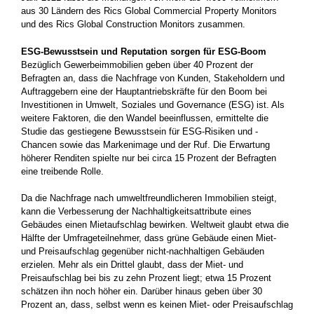
aus 30 Ländern des Rics Global Commercial Property Monitors
und des Rics Global Construction Monitors zusammen.
ESG-Bewusstsein und Reputation sorgen für ESG-Boom
Bezüglich Gewerbeimmobilien geben über 40 Prozent der
Befragten an, dass die Nachfrage von Kunden, Stakeholdern und
Auftraggebern eine der Hauptantriebskräfte für den Boom bei
Investitionen in Umwelt, Soziales und Governance (ESG) ist. Als
weitere Faktoren, die den Wandel beeinflussen, ermittelte die
Studie das gestiegene Bewusstsein für ESG-Risiken und -
Chancen sowie das Markenimage und der Ruf. Die Erwartung
höherer Renditen spielte nur bei circa 15 Prozent der Befragten
eine treibende Rolle.
Da die Nachfrage nach umweltfreundlicheren Immobilien steigt,
kann die Verbesserung der Nachhaltigkeitsattribute eines
Gebäudes einen Mietaufschlag bewirken. Weltweit glaubt etwa die
Hälfte der Umfrageteilnehmer, dass grüne Gebäude einen Miet-
und Preisaufschlag gegenüber nicht-nachhaltigen Gebäuden
erzielen. Mehr als ein Drittel glaubt, dass der Miet- und
Preisaufschlag bei bis zu zehn Prozent liegt; etwa 15 Prozent
schätzen ihn noch höher ein. Darüber hinaus geben über 30
Prozent an, dass, selbst wenn es keinen Miet- oder Preisaufschlag