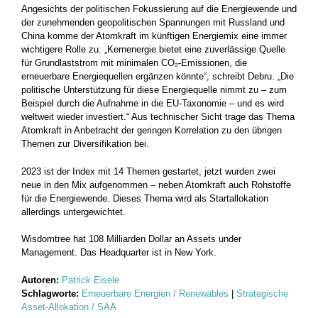
Angesichts der politischen Fokussierung auf die Energiewende und
der zunehmenden geopolitischen Spannungen mit Russland und
China komme der Atomkraft im künftigen Energiemix eine immer
wichtigere Rolle zu. „Kernenergie bietet eine zuverlässige Quelle
für Grundlaststrom mit minimalen CO₂-Emissionen, die
erneuerbare Energiequellen ergänzen könnte“, schreibt Debru. „Die
politische Unterstützung für diese Energiequelle nimmt zu – zum
Beispiel durch die Aufnahme in die EU-Taxonomie – und es wird
weltweit wieder investiert.“ Aus technischer Sicht trage das Thema
Atomkraft in Anbetracht der geringen Korrelation zu den übrigen
Themen zur Diversifikation bei.
2023 ist der Index mit 14 Themen gestartet, jetzt wurden zwei
neue in den Mix aufgenommen – neben Atomkraft auch Rohstoffe
für die Energiewende. Dieses Thema wird als Startallokation
allerdings untergewichtet.
Wisdomtree hat 108 Milliarden Dollar an Assets under
Management. Das Headquarter ist in New York.
Autoren:
Patrick Eisele
Schlagworte:
Erneuerbare Energien / Renewables
|
Strategische
Asset-Allokation / SAA