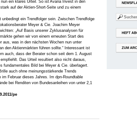
nun ein klares Urteil. So ist Avana Invest in den
NEWSFL
 stark auf der Aktien-Short-Seite und zu einem
Suchen
ht unbedingt ein Trendfolger sein. Zwischen Trendfolge
nach:
lokationsberater Meyer & Cie. Joachim Meyer
ewichten: „Auf Basis unserer Zyklusanalysen für
HEFT AB
smärkte gehen wir von einem erneuten Start des
mer aus, was in den nächsten Wochen nun unter
 den Aktienmärkten führen sollte.“ Interessant ist
ZUM ARC
dern auch, dass der Berater schon seit dem 1. August
mpfiehlt. Das Urteil resultiert also nicht daraus,
es fundamentales Bild bei Meyer & Cie. überlagert.
 Brille auch ohne meinungsstärkende Trends
im Februar dieses Jahres. Im dpn-Roundtable
tände bei Renditen von Bundesanleihen von unter 2,1
09.2011/pe