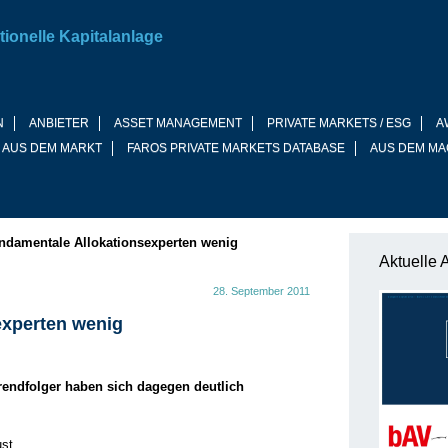
tionelle Kapitalanlage
N
ANBIETER
ASSET MANAGEMENT
PRIVATE MARKETS / ESG
A
 AUS DEM MARKT
FAROS PRIVATE MARKETS DATABASE
AUS DEM MA
ndamentale Allokationsexperten wenig
Aktuelle 
28. September 2011
experten wenig
Trendfolger haben sich dagegen deutlich
st,