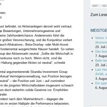
n;
anen;
Zum Lesen
st
t befindet, ist Aktienanlegern derzeit wohl vertraut.
MEISTG
stige Bewertungen, Unternehmensgewinne und
 eine Jahrhundertchance. Andererseits führt die
Verius: 
 großen Verunsicherung, und die Konjunktur verliert
ökonomi
uch Allokations-, Beta-Overlay- oder Multi-Asset-
23. Juli
fundamental ausgerichtete Häuser handelt. So sehen
Das les
up den Aktienmarkt neutral. „Sollte die Wirtschaft in
7. Augu
tienkurse noch zu hoch. Wenn nicht, sind die
Bafin be
 Haltung gegenüber Aktien ist neutral“, schreibt
23. Juli
Lutz Hor
ental argumentierende Skandia Investment Group
ÄVWL a
Mutual Vermögensverwaltung, nun Position bezogen.
3. Augu
tral" – die Position seit Juni – auf zumindest
Ein spa
enn die jüngsten Wirtschaftsdaten insgesamt schwach
6. Augu
en doch weiterhin solide Gewinne vor. Empfohlen
änder.
indest nach dem Markteinbruch – dagegen die
te im ersten Halbjahr die Performance belasteten,