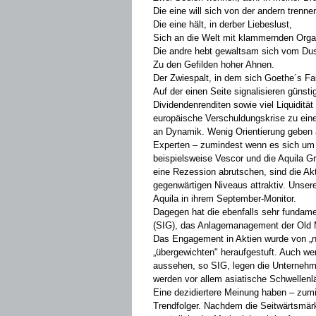
Die eine will sich von der andern trenne
Die eine hält, in derber Liebeslust,
Sich an die Welt mit klammernden Org
Die andre hebt gewaltsam sich vom Du
Zu den Gefilden hoher Ahnen.
Der Zwiespalt, in dem sich Goethe´s Faus
Auf der einen Seite signalisieren gün
Dividendenrenditen sowie viel Liquidität
europäische Verschuldungskrise zu einer
an Dynamik. Wenig Orientierung geben a
Experten – zumindest wenn es sich um 
beispielsweise Vescor und die Aquila Gro
eine Rezession abrutschen, sind die Ak
gegenwärtigen Niveaus attraktiv. Unsere
Aquila in ihrem September-Monitor.
Dagegen hat die ebenfalls sehr fundam
(SIG), das Anlagemanagement der Old 
Das Engagement in Aktien wurde von „neu
„übergewichten" heraufgestuft. Auch w
aussehen, so SIG, legen die Unternehm
werden vor allem asiatische Schwellenl
Eine dezidiertere Meinung haben – zum
Trendfolger. Nachdem die Seitwärtsmärk