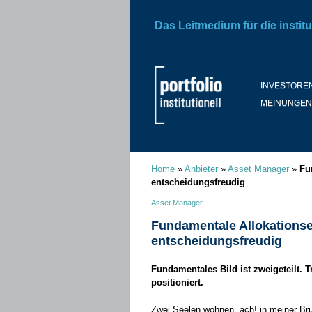
Das Leitmedium für die institu
INVESTORE
MEINUNGEN
Home
»
Anbieter
»
Asset Manager
»
Fu
entscheidungsfreudig
Asset Manager
Fundamentale Allokations
entscheidungsfreudig
Fundamentales Bild ist zweigeteilt. 
positioniert.
Zwei Seelen wohnen, ach! in meiner Bru