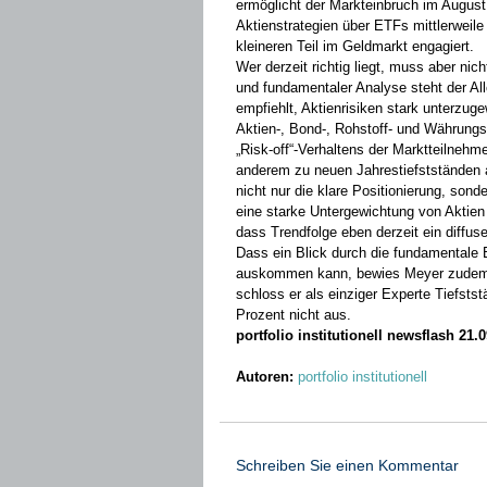
ermöglicht der Markteinbruch im August 
Aktienstrategien über ETFs mittlerweile
kleineren Teil im Geldmarkt engagiert.
Wer derzeit richtig liegt, muss aber nic
und fundamentaler Analyse steht der Al
empfiehlt, Aktienrisiken stark unterzug
Aktien-, Bond-, Rohstoff- und Währung
„Risk-off“-Verhaltens der Marktteilneh
anderem zu neuen Jahrestiefstständen an
nicht nur die klare Positionierung, son
eine starke Untergewichtung von Aktien e
dass Trendfolge eben derzeit ein diffus
Dass ein Blick durch die fundamentale
auskommen kann, bewies Meyer zudem 
schloss er als einziger Experte Tiefsts
Prozent nicht aus.
portfolio institutionell newsflash 21.
Autoren:
portfolio institutionell
Schreiben Sie einen Kommentar