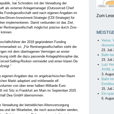
epublik, hat Schroders mit der Verwaltung der
aft als externer Anlagemanager (Outsourced Chief
Die Fondsgesellschaft wird nach eigenen Angaben im
Zum Lesen
-Driven-Investment-Strategie (CDI-Strategie) für
iten implementieren. Damit verbunden ist das Ziel,
er Rentnergesellschaft möglichst präzise durch Zins-
 können.
MEISTG
Verius: 
chäftsführer der 2018 gegründeten Funding
ökonomi
mmenarbeit so: „Für Rentnergesellschaften steht die
23. Juli
ungen mit dem übertragenen Vermögen an erster
Bafin be
ösung stellt die dazu passende Anlagephilosophie dar,
23. Juli
Forced-Selling-Risiken vermeidet und einen klaren De-
Lutz Hor
fzeigt.“
ÄVWL a
3. Augu
ch eigenen Angaben das im angelsächsischen Raum
Bafin hi
hen Markt adaptiert und mittlerweile elf
Ermittl
volumen von über einer halben Milliarde Euro
15. Juli
aft mit Sitz in Frankfurt am Main im September 2025
Ein spa
ershall Dea GmbH übernommen.
6. Augu
 Verwaltung der betrieblichen Altersversorgung
Dea und der Mitarbeiter, die noch ausscheiden werden,