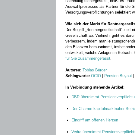
nachhaltig sichergestellt, heißt es. Fu
Auswahlprozesses als Partner für die S
Versorgungsverpflichtungen selektiert w
Wie sich der Markt für Rentnergesells
Der Begriff „Rentnergesellschaft“ zielt
Gesellschaft ab. Vielmehr geht es daru
verbessern, indem man leistungsorientie
den Bilanzen herausnimmt, insbesonder
entwickelt, welche Anlagen in Betrach
für Sie zusammengefasst
.
Autoren:
Tobias Bürger
Schlagworte:
OCIO
|
Pension Buyout
In Verbindung stehende Artikel:
DBR übernimmt Pensionsverpflichtu
Der Charme kapitalmarktnaher Betri
Eingriff am offenen Herzen
Vedra übernimmt Pensionsverpflich