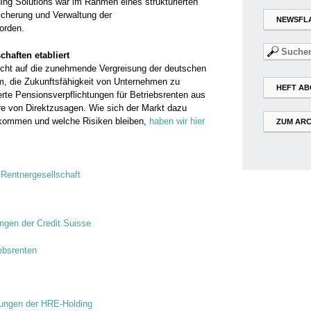
nding Solutions war im Rahmen eines strukturierten
icherung und Verwaltung der
NEWSFL
orden.
Suchen
chaften etabliert
nach:
 nicht auf die zunehmende Vergreisung der deutschen
m, die Zukunftsfähigkeit von Unternehmen zu
HEFT AB
rte Pensionsverpflichtungen für Betriebsrenten aus
e von Direktzusagen. Wie sich der Markt dazu
t kommen und welche Risiken bleiben,
haben wir hier
ZUM ARC
|
Rentnergesellschaft
ngen der Credit Suisse
ebsrenten
tungen der HRE-Holding