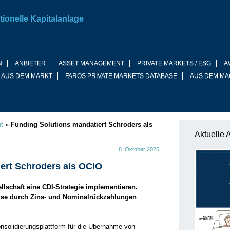
tionelle Kapitalanlage
N
ANBIETER
ASSET MANAGEMENT
PRIVATE MARKETS / ESG
A
 AUS DEM MARKT
FAROS PRIVATE MARKETS DATABASE
AUS DEM MA
t
»
Funding Solutions mandatiert Schroders als
Aktuelle 
8. Oktober 2025
ert Schroders als OCIO
llschaft eine CDI-Strategie implementieren.
zise durch Zins- und Nominalrückzahlungen
nsolidierungsplattform für die Übernahme von