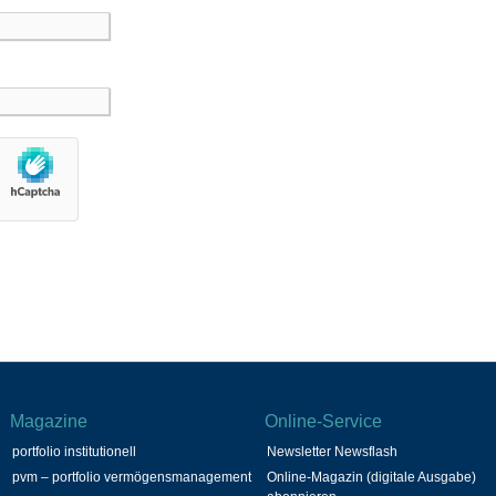
Magazine
Online-Service
portfolio institutionell
Newsletter Newsflash
pvm – portfolio vermögensmanagement
Online-Magazin (digitale Ausgabe)