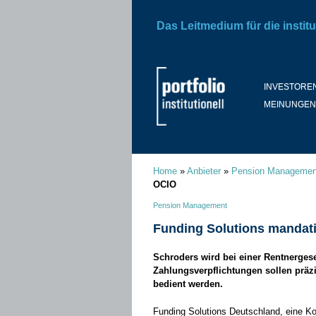
Das Leitmedium für die institu
INVESTORE
MEINUNGEN
Home
»
Anbieter
»
Pension Managemen
OCIO
Pension Management
Funding Solutions mandati
Schroders wird bei einer Rentnergese
Zahlungsverpflichtungen sollen prä
bedient werden.
Funding Solutions Deutschland, eine Ko