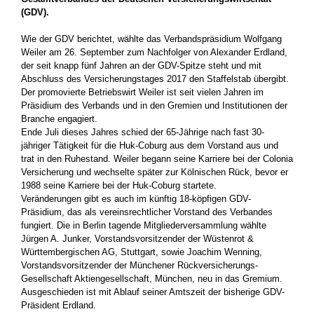
(GDV).
Wie der GDV berichtet, wählte das Verbandspräsidium Wolfgang
Weiler am 26. September zum Nachfolger von Alexander Erdland,
der seit knapp fünf Jahren an der GDV-Spitze steht und mit
Abschluss des Versicherungstages 2017 den Staffelstab übergibt.
Der promovierte Betriebswirt Weiler ist seit vielen Jahren im
Präsidium des Verbands und in den Gremien und Institutionen der
Branche engagiert.
Ende Juli dieses Jahres schied der 65-Jährige nach fast 30-
jähriger Tätigkeit für die Huk-Coburg aus dem Vorstand aus und
trat in den Ruhestand. Weiler begann seine Karriere bei der Colonia
Versicherung und wechselte später zur Kölnischen Rück, bevor er
1988 seine Karriere bei der Huk-Coburg startete.
Veränderungen gibt es auch im künftig 18-köpfigen GDV-
Präsidium, das als vereinsrechtlicher Vorstand des Verbandes
fungiert. Die in Berlin tagende Mitgliederversammlung wählte
Jürgen A. Junker, Vorstandsvorsitzender der Wüstenrot &
Württembergischen AG, Stuttgart, sowie Joachim Wenning,
Vorstandsvorsitzender der Münchener Rückversicherungs-
Gesellschaft Aktiengesellschaft, München, neu in das Gremium.
Ausgeschieden ist mit Ablauf seiner Amtszeit der bisherige GDV-
Präsident Erdland.