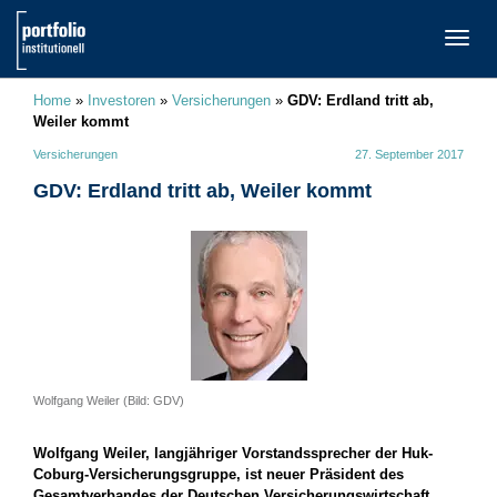
TOGG
NAVI
Home
»
Investoren
»
Versicherungen
»
GDV: Erdland tritt ab,
Weiler kommt
Versicherungen
27. September 2017
GDV: Erdland tritt ab, Weiler kommt
Wolfgang Weiler (Bild: GDV)
Wolfgang Weiler, langjähriger Vorstandssprecher der Huk-
Coburg-Versicherungsgruppe, ist neuer Präsident des
Gesamtverbandes der Deutschen Versicherungswirtschaft