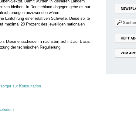
-Leben-Sektor. Damit würden in kleineren Ländern
renzen bleiben. In Deutschland dagegen gebe es nur
NEWSFL
Erleichterungen anzuwenden wären.
he Einführung einer relativen Schwelle. Diese sollte
Suchen
f maximal 20 Prozent des jeweiligen nationalen
nach:
HEFT AB
on. Diese entscheide im nächsten Schritt auf Basis
zung der technischen Regulierung.
ZUM ARC
rsorger zur Konsultation
abfedern