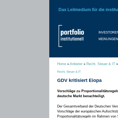
Das Leitmedium für die institu
INVESTORE
MEINUNGEN
Home
»
Anbieter
»
Recht, Steuer & IT
Recht, Steuer & IT
GDV kritisiert Eiopa
Vorschläge zu Proportionalitätsrege
deutsche Markt benachteiligt.
Der Gesamtverband der Deutschen Versi
Vorschläge der europäischen Aufsicht
Proportionalitätsregeln im Rahmen von S