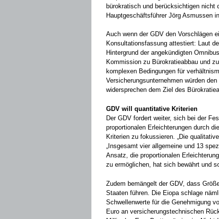
bürokratisch und berücksichtigen nicht 
Hauptgeschäftsführer Jörg Asmussen in 
Auch wenn der GDV den Vorschlägen ein
Konsultationsfassung attestiert: Laut 
Hintergrund der angekündigten Omnibus-
Kommission zu Bürokratieabbau und zur
komplexen Bedingungen für verhältnism
Versicherungsunternehmen würden den a
widersprechen dem Ziel des Bürokratie
GDV will quantitative Kriterien
Der GDV fordert weiter, sich bei der F
proportionalen Erleichterungen durch die
Kriterien zu fokussieren. „Die qualitativ
„Insgesamt vier allgemeine und 13 spezi
Ansatz, die proportionalen Erleichterun
zu ermöglichen, hat sich bewährt und so
Zudem bemängelt der GDV, dass Größenk
Staaten führen. Die Eiopa schlage nämli
Schwellenwerte für die Genehmigung von
Euro an versicherungstechnischen Rück