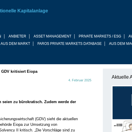
tionelle Kapitalanlage
N
ANBIETER
ASSET MANAGEMENT
PRIVATE MARKETS / ESG
A
 AUS DEM MARKT
FAROS PRIVATE MARKETS DATABASE
AUS DEM MA
»
GDV kritisiert Eiopa
Aktuelle 
4. Februar 2025
ln seien zu bürokratisch. Zudem werde der
cherungswirtschaft (GDV) sieht die aktuellen
sbehörde Eiopa zur Umsetzung von
olvency II kritisch. „Die Vorschläge sind zu