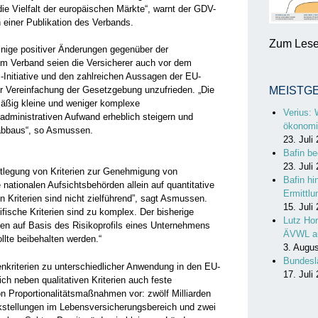
die Vielfalt der europäischen Märkte“, warnt der GDV-
einer Publikation des Verbands.
Zum Lesen
ige positiver Änderungen gegenüber der
dem Verband seien die Versicherer auch vor dem
Initiative und den zahlreichen Aussagen der EU-
 Vereinfachung der Gesetzgebung unzufrieden. „Die
MEISTG
äßig kleine und weniger komplexe
Verius: 
dministrativen Aufwand erheblich steigern und
ökonomi
abbaus“, so Asmussen.
23. Juli
Bafin be
23. Juli
estlegung von Kriterien zur Genehmigung von
Bafin hi
 nationalen Aufsichtsbehörden allein auf quantitative
Ermittl
en Kriterien sind nicht zielführend”, sagt Asmussen.
15. Juli
fische Kriterien sind zu komplex. Der bisherige
Lutz Hor
gen auf Basis des Risikoprofils eines Unternehmens
ÄVWL a
llte beibehalten werden.“
3. Augu
Bundesl
riterien zu unterschiedlicher Anwendung in den EU-
17. Juli
ch neben qualitativen Kriterien auch feste
 Proportionalitätsmaßnahmen vor: zwölf Milliarden
stellungen im Lebensversicherungsbereich und zwei