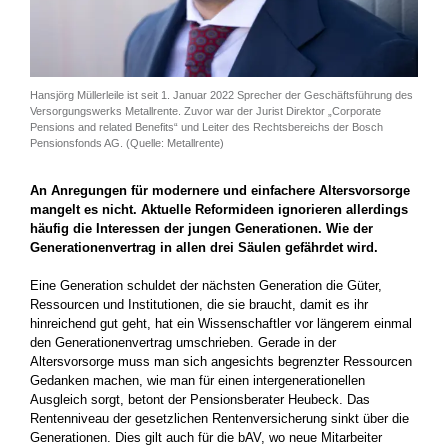
Hansjörg Müllerleile ist seit 1. Januar 2022 Sprecher der Geschäftsführung des
Versorgungswerks Metallrente. Zuvor war der Jurist Direktor „Corporate
Pensions and related Benefits“ und Leiter des Rechtsbereichs der Bosch
Pensionsfonds AG. (Quelle: Metallrente)
An Anregungen für modernere und einfachere Altersvorsorge
mangelt es nicht. Aktuelle Reformideen ignorieren allerdings
häufig die Interessen der jungen Generationen. Wie der
Generationenvertrag in allen drei Säulen gefährdet wird.
Eine Generation schuldet der nächsten Generation die Güter,
Ressourcen und Institutionen, die sie braucht, damit es ihr
hinreichend gut geht, hat ein Wissenschaftler vor längerem einmal
den Generationenvertrag umschrieben. Gerade in der
Altersvorsorge muss man sich angesichts begrenzter Ressourcen
Gedanken machen, wie man für einen intergenerationellen
Ausgleich sorgt, betont der Pensionsberater Heubeck. Das
Rentenniveau der gesetzlichen Rentenversicherung sinkt über die
Generationen. Dies gilt auch für die bAV, wo neue Mitarbeiter