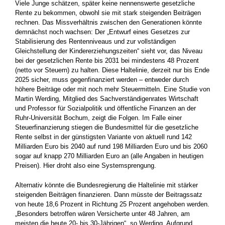
Viele Junge schätzen, später keine nennenswerte gesetzliche
Rente zu bekommen, obwohl sie mit stark steigenden Beiträgen
rechnen. Das Missverhältnis zwischen den Generationen könnte
demnächst noch wachsen: Der „Entwurf eines Gesetzes zur
Stabilisierung des Rentenniveaus und zur vollständigen
Gleichstellung der Kindererziehungszeiten“ sieht vor, das Niveau
bei der gesetzlichen Rente bis 2031 bei mindestens 48 Prozent
(netto vor Steuern) zu halten. Diese Haltelinie, derzeit nur bis Ende
2025 sicher, muss gegenfinanziert werden – entweder durch
höhere Beiträge oder mit noch mehr Steuermitteln. Eine Studie von
Martin Werding, Mitglied des Sachverständigenrates Wirtschaft
und Professor für Sozialpolitik und öffentliche Finanzen an der
Ruhr-Universität Bochum, zeigt die Folgen. Im Falle einer
Steuerfinanzierung stiegen die Bundesmittel für die gesetzliche
Rente selbst in der günstigsten Variante von aktuell rund 142
Milliarden Euro bis 2040 auf rund 198 Milliarden Euro und bis 2060
sogar auf knapp 270 Milliarden Euro an (alle Angaben in heutigen
Preisen). Hier droht also eine Systemsprengung.
Alternativ könnte die Bundesregierung die Haltelinie mit stärker
steigenden Beiträgen finanzieren. Dann müsste der Beitragssatz
von heute 18,6 Prozent in Richtung 25 Prozent angehoben werden.
„Besonders betroffen wären Versicherte unter 48 Jahren, am
meisten die heute 20- bis 30-Jährigen“, so Werding. Aufgrund