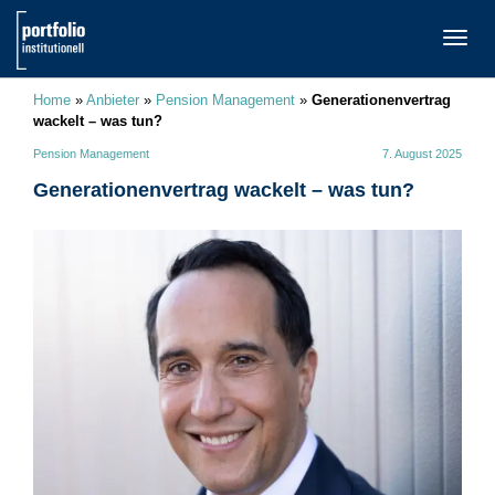
TOGG
NAVI
Home
»
Anbieter
»
Pension Management
»
Generationenvertrag
wackelt – was tun?
Pension Management
7. August 2025
Generationenvertrag wackelt – was tun?