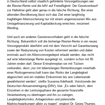
in Deutschland selbst staatlich geförderte Vorsorgelösungen wie
die Riester-Rente und die bAV auf Freiwilligkeit. Der Gesetzentwurf
zur Haltelinie geht aber genau in die falsche Richtung. Bei einer
alternden Bevölkerung lässt sich das Ziel einer langfristig
tragfähigen Alterssicherung nur mit einem angemessenen Mix aus
Umlagefinanzierung und Kapitaldeckung erreichen, resümiert
Werding.
Und auch ein anderes Gesetzesvorhaben geht in die falsche
Richtung. Bekanntlich soll die bisherige Riester-Rente in ein neues
Vorsorgeprodukt überführt und mit dem Verzicht auf Garantiezwang
sowie der Reduzierung von Kosten reformiert werden und dabei
erstmals auch ein Altersvorsorgedepot erlaubt werden, das nicht
auf eine lebenslange Rente ausgelegt ist, sondern schon mit 85
Jahren enden darf. Dieser Entnahmeplan sei mit Tücken
verbunden, denn „nur mit lebenslangen Rentenlösungen innerhalb
einer Risikogemeinschaft kann das Risiko der Langlebigkeit
abgesichert und ein stabiles Einkommen bis ans Lebensende
gewährleistet werden“, stellte Susanna Adelhardt, Vorsitzende der
Deutschen Aktuarvereinigung (DAV), klar. „Es wäre falsch, dem
Einzelnen in der Leistungsphase die gesamte finanzielle
Verantwortung zu übertragen und ihn zu zwingen,
Langlebigkeitsrisiko, Anlagerisiken und potenzielle
Marktschwankungen allein zu tragen“, ergänzt Dr. Georg Thurnes.