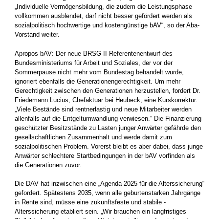
„Individuelle Vermögensbildung, die zudem die Leistungsphase
vollkommen ausblendet, darf nicht besser gefördert werden als
sozialpolitisch hochwertige und kostengünstige bAV“, so der Aba-
Vorstand weiter.
Apropos bAV: Der neue BRSG-II-Referentenentwurf des
Bundesministeriums für Arbeit und Soziales, der vor der
Sommerpause nicht mehr vom Bundestag behandelt wurde,
ignoriert ebenfalls die Generationengerechtigkeit. Um mehr
Gerechtigkeit zwischen den Generationen herzustellen, fordert Dr.
Friedemann Lucius, Chefaktuar bei Heubeck, eine Kurskorrektur.
„Viele Bestände sind rentnerlastig und neue Mitarbeiter werden
allenfalls auf die Entgeltumwandlung verwiesen.“ Die Finanzierung
geschützter Besitzstände zu Lasten junger Anwärter gefährde den
gesellschaftlichen Zusammenhalt und werde damit zum
sozialpolitischen Problem. Vorerst bleibt es aber dabei, dass junge
Anwärter schlechtere Startbedingungen in der bAV vorfinden als
die Generationen zuvor.
Die DAV hat inzwischen eine „Agenda 2025 für die Alterssicherung“
gefordert. Spätestens 2035, wenn alle geburtenstarken Jahrgänge
in Rente sind, müsse eine zukunftsfeste und stabile ­
Alterssicherung etabliert sein. „Wir brauchen ein langfristiges