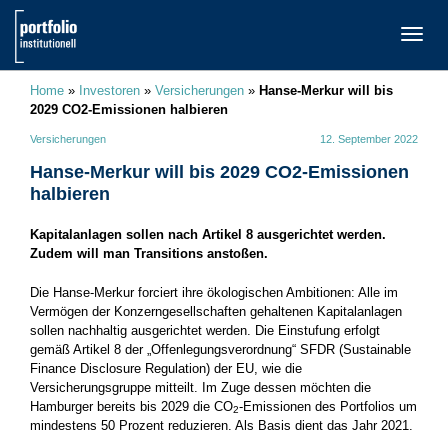
TOGG
NAVI
Home
»
Investoren
»
Versicherungen
»
Hanse-Merkur will bis
2029 CO2-Emissionen halbieren
Versicherungen
12. September 2022
Hanse-Merkur will bis 2029 CO2-Emissionen
halbieren
Kapitalanlagen sollen nach Artikel 8 ausgerichtet werden.
Zudem will man Transitions anstoßen.
Die Hanse-Merkur forciert ihre ökologischen Ambitionen: Alle im
Vermögen der Konzerngesellschaften gehaltenen Kapitalanlagen
sollen nachhaltig ausgerichtet werden. Die Einstufung erfolgt
gemäß Artikel 8 der „Offenlegungsverordnung“ SFDR (Sustainable
Finance Disclosure Regulation) der EU, wie die
Versicherungsgruppe mitteilt. Im Zuge dessen möchten die
Hamburger bereits bis 2029 die CO
-Emissionen des Portfolios um
2
mindestens 50 Prozent reduzieren. Als Basis dient das Jahr 2021.