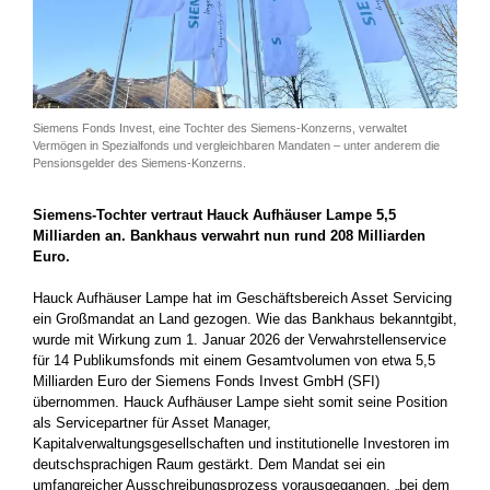
Siemens Fonds Invest, eine Tochter des Siemens-Konzerns, verwaltet
Vermögen in Spezialfonds und vergleichbaren Mandaten – unter anderem die
Pensionsgelder des Siemens-Konzerns.
Siemens-Tochter vertraut Hauck Aufhäuser Lampe 5,5
Milliarden an. Bankhaus verwahrt nun rund 208 Milliarden
Euro.
Hauck Aufhäuser Lampe hat im Geschäftsbereich Asset Servicing
ein Großmandat an Land gezogen. Wie das Bankhaus bekanntgibt,
wurde mit Wirkung zum 1. Januar 2026 der Verwahrstellenservice
für 14 Publikumsfonds mit einem Gesamtvolumen von etwa 5,5
Milliarden Euro der Siemens Fonds Invest GmbH (SFI)
übernommen. Hauck Aufhäuser Lampe sieht somit seine Position
als Servicepartner für Asset Manager,
Kapitalverwaltungsgesellschaften und institutionelle Investoren im
deutschsprachigen Raum gestärkt. Dem Mandat sei ein
umfangreicher Ausschreibungsprozess vorausgegangen, „bei dem