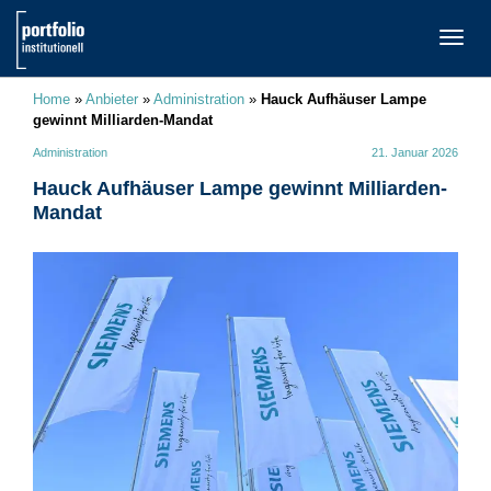
TOGG
NAVI
Home
»
Anbieter
»
Administration
»
Hauck Aufhäuser Lampe
gewinnt Milliarden-Mandat
Administration
21. Januar 2026
Hauck Aufhäuser Lampe gewinnt Milliarden-
Mandat