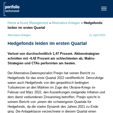
TOGG
NAVI
Home
»
Asset Management
»
Alternative Anlagen
»
Hedgefonds
leiden im ersten Quartal
Alternative Anlagen
22. April 2022
Hedgefonds leiden im ersten Quartal
Verlust von durchschnittlich 1,47 Prozent. Aktienstrategien
schnitten mit -4,42 Prozent am schlechtesten ab, Makro-
Strategien und CTAs performten am besten.
Der Alternative-Datenspezialist Preqin hat seinen Bericht zu
Hedgefonds für das erste Quartal 2022 veröffentlicht. Demzufolge
waren auch Hedgefonds von den geopolitisch bedingten
Turbulenzen an den Märkten im Zuge des Ukraine-Kriegs im
Februar und März 2022, den Auswirkungen steigender Inflation und
dem damit verbundenen Zinsanstieg betroffen. Preqin spricht in
seinem Bericht von „einem der schwierigsten Quartale für
Hedgefonds, da die starke Dynamik des Jahres 2021 zu Ende
ging. Die Anlageklasse verzeichnete in diesem Quartal einen