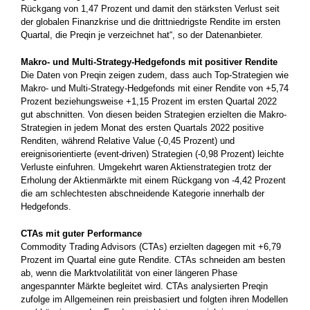
Rückgang von 1,47 Prozent und damit den stärksten Verlust seit
der globalen Finanzkrise und die drittniedrigste Rendite im ersten
Quartal, die Preqin je verzeichnet hat“, so der Datenanbieter.
Makro- und Multi-Strategy-Hedgefonds mit positiver Rendite
Die Daten von Preqin zeigen zudem, dass auch Top-Strategien wie
Makro- und Multi-Strategy-Hedgefonds mit einer Rendite von +5,74
Prozent beziehungsweise +1,15 Prozent im ersten Quartal 2022
gut abschnitten. Von diesen beiden Strategien erzielten die Makro-
Strategien in jedem Monat des ersten Quartals 2022 positive
Renditen, während Relative Value (-0,45 Prozent) und
ereignisorientierte (event-driven) Strategien (-0,98 Prozent) leichte
Verluste einfuhren. Umgekehrt waren Aktienstrategien trotz der
Erholung der Aktienmärkte mit einem Rückgang von -4,42 Prozent
die am schlechtesten abschneidende Kategorie innerhalb der
Hedgefonds.
CTAs mit guter Performance
Commodity Trading Advisors (CTAs) erzielten dagegen mit +6,79
Prozent im Quartal eine gute Rendite. CTAs schneiden am besten
ab, wenn die Marktvolatilität von einer längeren Phase
angespannter Märkte begleitet wird. CTAs analysierten Preqin
zufolge im Allgemeinen rein preisbasiert und folgten ihren Modellen