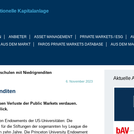
tionelle Kapitalanlage
N
ANBIETER
ASSET MANAGEMENT
PRIVATE MARKETS / ESG
A
 AUS DEM MARKT
FAROS PRIVATE MARKETS DATABASE
AUS DEM MA
schulen mit Niedrigrenditen
Aktuelle 
6. November 2023
nditen
en Verluste der Public Markets verdauen.
lick.
ten Endowments der US-Universitäten: Die
für die Stiftungen der sogenannten Ivy League die
n zehn Jahre. Die Princeton University Endowment