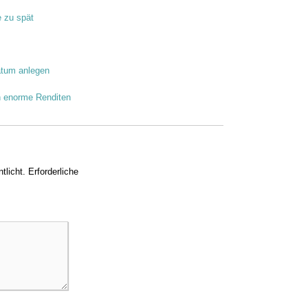
e zu spät
atum anlegen
n enorme Renditen
tlicht.
Erforderliche