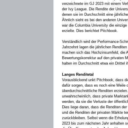
verzeichnete im GJ 2023 mit einem Verl
der Ivy League. Die Rendite der Universi
denen sie im Durchschnitt eine jährlich
Ähnlich sieht es bei den anderen Unive
war die Columbia University die einzige 
erzielte. Dies berichtet Pitchbook.
Verständlich wird der Performance-Schm
Jahrzehnt lagen die jährlichen Renditen
machen sich das Hochzinsumfeld, die Akt
Bewertungskorrektur auf den privaten M
halten im Durchschnitt etwa ein Drittel ih
Langes Renditetal
Vorausblickend unkt Pitchbook, dass di
dafür sorgen, dass es noch eine Weile d
überdurchschnittliche Renditen erzielen.
unwahrscheinlich, dass private Marktanl
werden, da sie die Verluste der öffentl
Dies liege daran, dass die Renditen der 
und die Renditen der privaten Märkte te
zurückbleiben. Selbst wenn die Erholun
2023 bis zum nächsten Jahr anhalten sol