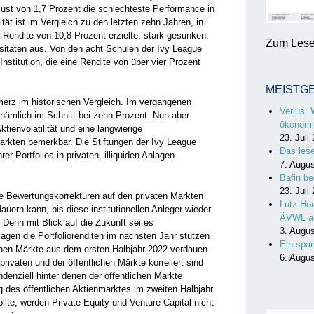
ust von 1,7 Prozent die schlechteste Performance in
tät ist im Vergleich zu den letzten zehn Jahren, in
e Rendite von 10,8 Prozent erzielte, stark gesunken.
Zum Lesen
rsitäten aus. Von den acht Schulen der Ivy League
Institution, die eine Rendite von über vier Prozent
MEISTG
erz im historischen Vergleich. Im vergangenen
Verius: 
 nämlich im Schnitt bei zehn Prozent. Nun aber
ökonomi
ienvolatilität und eine langwierige
23. Juli
ärkten bemerkbar. Die Stiftungen der Ivy League
Das les
rer Portfolios in privaten, illiquiden Anlagen.
7. Augu
Bafin be
23. Juli
e Bewertungskorrekturen auf den privaten Märkten
Lutz Hor
auern kann, bis diese institutionellen Anleger wieder
ÄVWL a
 Denn mit Blick auf die Zukunft sei es
3. Augu
agen die Portfoliorenditen im nächsten Jahr stützen
Ein spa
ichen Märkte aus dem ersten Halbjahr 2022 verdauen.
6. Augu
privaten und der öffentlichen Märkte korreliert sind
ndenziell hinter denen der öffentlichen Märkte
g des öffentlichen Aktienmarktes im zweiten Halbjahr
lte, werden Private Equity und Venture Capital nicht