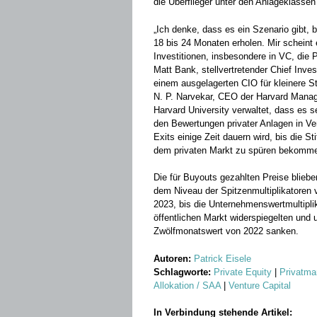
die Überflieger unter den Anlageklassen
„Ich denke, dass es ein Szenario gibt, 
18 bis 24 Monaten erholen. Mir scheint 
Investitionen, insbesondere in VC, die P
Matt Bank, stellvertretender Chief In
einem ausgelagerten CIO für kleinere S
N. P. Narvekar, CEO der Harvard Mana
Harvard University verwaltet, dass es 
den Bewertungen privater Anlagen in V
Exits einige Zeit dauern wird, bis die S
dem privaten Markt zu spüren bekomm
Die für Buyouts gezahlten Preise blie
dem Niveau der Spitzenmultiplikatoren 
2023, bis die Unternehmenswertmultipli
öffentlichen Markt widerspiegelten und
Zwölfmonatswert von 2022 sanken.
Autoren:
Patrick Eisele
Schlagworte:
Private Equity
|
Privatma
Allokation / SAA
|
Venture Capital
In Verbindung stehende Artikel: