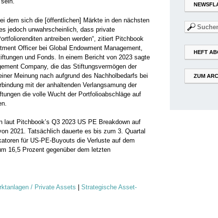
 sein.
NEWSFL
bei dem sich die [öffentlichen] Märkte in den nächsten
Suchen
es jedoch unwahrscheinlich, dass private
nach:
ortfoliorenditen antreiben werden“, zitiert Pitchbook
vestment Officer bei Global Endowment Management,
HEFT AB
tiftungen und Fonds. In einem Bericht von 2023 sagte
gement Company, die das Stiftungsvermögen der
seiner Meinung nach aufgrund des Nachholbedarfs bei
ZUM ARC
erbindung mit der anhaltenden Verlangsamung der
tiftungen die volle Wucht der Portfolioabschläge auf
en.
ben laut Pitchbook’s Q3 2023 US PE Breakdown auf
von 2021. Tatsächlich dauerte es bis zum 3. Quartal
katoren für US-PE-Buyouts die Verluste auf dem
 um 16,5 Prozent gegenüber dem letzten
rktanlagen / Private Assets
|
Strategische Asset-