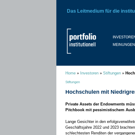
Das Leitmedium für die institu
INVESTORE
MEINUNGEN
Home
»
Investoren
»
Stiftungen
»
Hoch
Stiftungen
Hochschulen mit Niedrigre
Private Assets der Endowments müss
Pitchbook mit pessimistischem Ausb
Lange Gesichter in den erfolgsverwöhn
Geschäftsjahre 2022 und 2023 brachten 
schlechtesten Renditen der vergangene