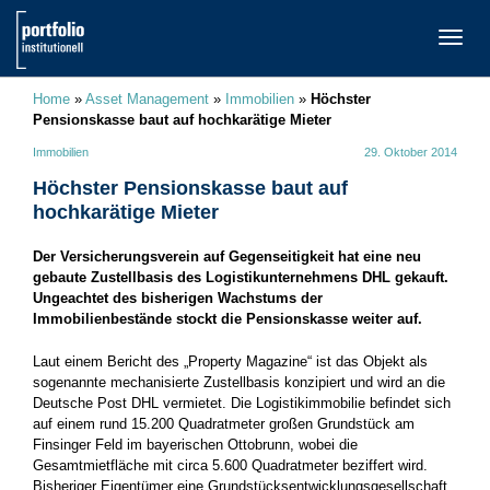
TOGG
NAVI
Home
»
Asset Management
»
Immobilien
»
Höchster
Pensionskasse baut auf hochkarätige Mieter
Immobilien
29. Oktober 2014
Höchster Pensionskasse baut auf
hochkarätige Mieter
Der Versicherungsverein auf Gegenseitigkeit hat eine neu
gebaute Zustellbasis des Logistikunternehmens DHL gekauft.
Ungeachtet des bisherigen Wachstums der
Immobilienbestände stockt die Pensionskasse weiter auf.
Laut einem Bericht des „Property Magazine“ ist das Objekt als
sogenannte mechanisierte Zustellbasis konzipiert und wird an die
Deutsche Post DHL vermietet. Die Logistikimmobilie befindet sich
auf einem rund 15.200 Quadratmeter großen Grundstück am
Finsinger Feld im bayerischen Ottobrunn, wobei die
Gesamtmietfläche mit circa 5.600 Quadratmeter beziffert wird.
Bisheriger Eigentümer eine Grundstücksentwicklungsgesellschaft.