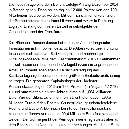
Die neue Anlage wird dem Bericht zufolge Anfang Dezember 2014
in Betrieb gehen. Dann sollen täglich 12.000 Pakete von den 120
Mitarbeitern bearbeitet werden. Mit der Transaktion diversifiziert
die Pensionskasse ihren Immobilienbestand weiter in Richtung
Logistik. Bislang dominieren Einzelhandelsobjekte den
Gebäudebestand der Frankfurter.
Die Höchster Pensionskasse hat in kurzer Zeit umfangreiche
Investitionen in Immobilien getätigt. Die Altersvorsorgeeinrichtung
fokussiert sich dabei auf Spitzenobjekte und nachhaltige
Nutzungskonzepte. Wie dem Geschäftsbericht 2013 zu entnehmen
ist, soll neben den bestehenden Anlageklassen ein angemessener
Anteil an Immobilienanlagen zu einer Verstetigung des
Kapitalanlageergebnisses und einer größeren Risikodiversifizierung
beitragen. Die gesamten Kapitalanlagen der Höchster
Pensionskasse legten 2013 um 17,6 Prozent (im Vorjahr: 17,2 %)
zu und summierten sich per Jahresultimo auf 1,084 Milliarden
Euro. Wie der Bilanz zu entnehmen ist, entfielen davon 190,5
Millionen Euro auf den Posten „Grundstücke, grundstücksgleiche
Rechte und Bauten“. Demnach konnte der Immobilienbestand
binnen eine Jahres von damals 99,4 Millionen Euro fast verdoppelt
werden. Der Schwerpunkt der Vermögenswerte lag zuletzt aber auf
dem Bilanzposten Namensschuldverschreibungen. An dieser Stelle