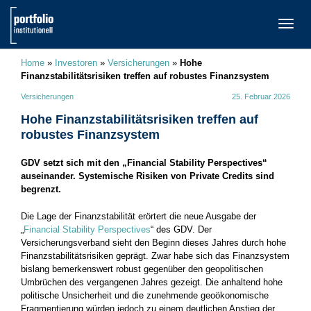
TOGG
NAVI
Home
»
Investoren
»
Versicherungen
»
Hohe
Finanzstabilitätsrisiken treffen auf robustes Finanzsystem
Versicherungen
25. Februar 2026
Hohe Finanzstabilitätsrisiken treffen auf
robustes Finanzsystem
GDV setzt sich mit den „Financial Stability Perspectives“
auseinander. Systemische Risiken von Private Credits sind
begrenzt.
Die Lage der Finanzstabilität erörtert die neue Ausgabe der
„
Financial Stability Perspectives
“ des GDV. Der
Versicherungsverband sieht den Beginn dieses Jahres durch hohe
Finanzstabilitätsrisiken geprägt. Zwar habe sich das Finanzsystem
bislang bemerkenswert robust gegenüber den geopolitischen
Umbrüchen des vergangenen Jahres gezeigt. Die anhaltend hohe
politische Unsicherheit und die zunehmende geoökonomische
Fragmentierung würden jedoch zu einem deutlichen Anstieg der