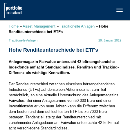
TOGG
NAVI
Home
»
Asset Management
»
Traditionelle Anlagen
»
Hohe
Renditeunterschiede bei ETFs
Traditionelle Anlagen
29. Januar 2019
Hohe Renditeunterschiede bei ETFs
Anlegermagazin Fairvalue untersucht 42 börsengehandelte
Indexfonds auf acht Standardindizes. Renditen und Tracking-
Differenz als wichtige Kennziffern.
Der Renditeunterschied zwischen einzelnen börsengehandelten
Indexfonds (ETFs) auf denselben Aktienindex ist zum Teil
beträchtlich, so eine aktuelle Untersuchung des Anlegermagazins
Fairvalue. Bei einer Anlagesumme von 50.000 Euro und einer
Investitionsdauer von neun Jahren kann die Differenz zwischen
dem besten und dem schlechtesten ETF bis zu 7000 Euro
betragen. Tendenziell steigt der Renditeunterschied mit
zunehmender Anlagedauer an. Fairvalue untersuchte 42 ETFs auf
acht verschiedene Standardindizes.