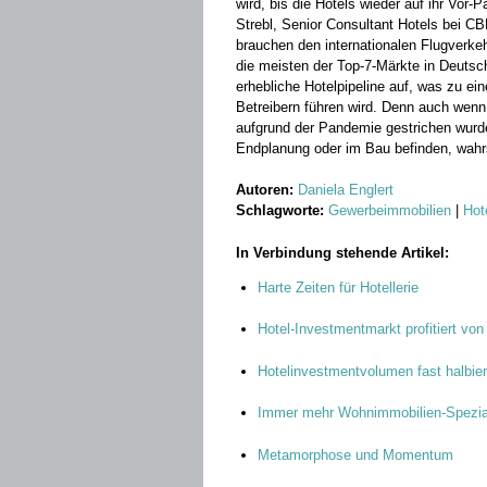
wird, bis die Hotels wieder auf ihr Vor
Strebl, Senior Consultant Hotels bei 
brauchen den internationalen Flugverke
die meisten der Top-7-Märkte in Deutsc
erhebliche Hotelpipeline auf, was zu 
Betreibern führen wird. Denn auch wen
aufgrund der Pandemie gestrichen wurden
Endplanung oder im Bau befinden, wahrsch
Autoren:
Daniela Englert
Schlagworte:
Gewerbeimmobilien
|
Hot
In Verbindung stehende Artikel:
Harte Zeiten für Hotellerie
Hotel-Investmentmarkt profitiert vo
Hotelinvestmentvolumen fast halbier
Immer mehr Wohnimmobilien-Spezia
Metamorphose und Momentum