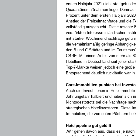
ersten Halbjahr 2021 nicht stattgefun
Quarantänemaßnahmen liege. Demnach 
Prozent unter dem ersten Halbjahr 202
Anstieg der Freizeitnachfrage und die Fe
vollständig ausgebucht. Diese rasante 
verstärkten Interesse inländischer insti
mit starker Wochenendnachfrage geführt
die verhältnismäßig geringe Abhängigkeit
den B und C Städten und im Tourismus“
CBRE. Mit einem Anteil von mehr als 8
Hotellerie in Deutschland seit jeher st
Top-7-Märkte weisen jedoch eine große 
Entsprechend deutlich rückläufig war i
Core-Immobilien punkten bei Investo
Auch die Investitionen in Hotelimmobil
Jahr ungefähr halbiert und haben sich in
Nichtsdestotrotz sei die Nachfrage nach
strategischen Hotelinvestoren. Diese In
Immobilien, die von guten Pächtern bet
Hotelpipeline gut gefüllt
„Wir gehen davon aus, dass es je nach 