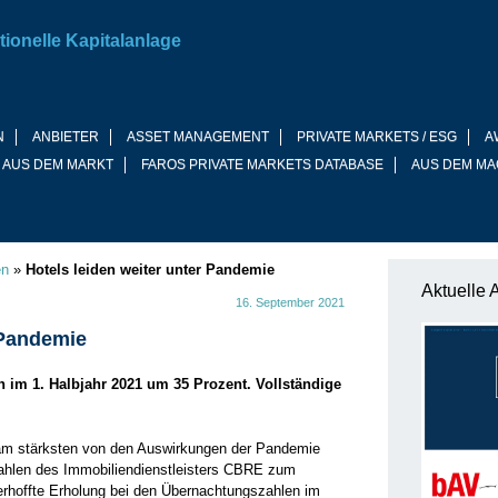
tionelle Kapitalanlage
N
ANBIETER
ASSET MANAGEMENT
PRIVATE MARKETS / ESG
A
 AUS DEM MARKT
FAROS PRIVATE MARKETS DATABASE
AUS DEM MA
en
»
Hotels leiden weiter unter Pandemie
Aktuelle 
16. September 2021
 Pandemie
im 1. Halbjahr 2021 um 35 Prozent. Vollständige
am stärksten von den Auswirkungen der Pandemie
Zahlen des Immobiliendienstleisters CBRE zum
erhoffte Erholung bei den Übernachtungszahlen im