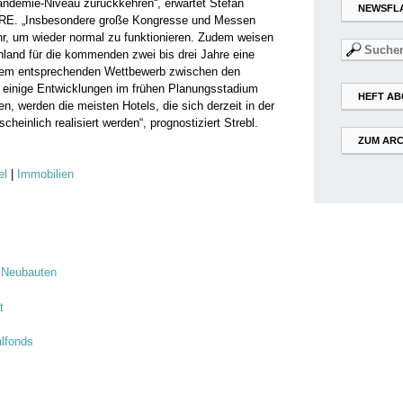
-Pandemie-Niveau zurückkehren“, erwartet Stefan
NEWSFL
CBRE. „Insbesondere große Kongresse und Messen
hr, um wieder normal zu funktionieren. Zudem weisen
Suchen
hland für die kommenden zwei bis drei Jahre eine
nach:
einem entsprechenden Wettbewerb zwischen den
n einige Entwicklungen im frühen Planungsstadium
HEFT AB
, werden die meisten Hotels, die sich derzeit in der
einlich realisiert werden“, prognostiziert Strebl.
ZUM ARC
el
|
Immobilien
n Neubauten
t
lfonds