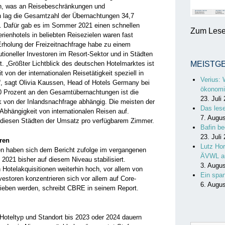
den, was an Reisebeschränkungen und
lag die Gesamtzahl der Übernachtungen 34,7
0. Dafür gab es im Sommer 2021 einen schnellen
Zum Lesen
rienhotels in beliebten Reisezielen waren fast
Erholung der Freizeitnachfrage habe zu einem
tutioneller Investoren im Resort-Sektor und in Städten
. „Größter Lichtblick des deutschen Hotelmarktes ist
MEISTG
 von der internationalen Reisetätigkeit speziell in
Verius: 
, sagt Olivia Kaussen, Head of Hotels Germany bei
ökonomi
0 Prozent an den Gesamtübernachtungen ist die
23. Juli
ark von der Inlandsnachfrage abhängig. Die meisten der
Das les
Abhängigkeit von internationalen Reisen auf.
7. Augu
n diesen Städten der Umsatz pro verfügbarem Zimmer.
Bafin be
23. Juli
ren
Lutz Hor
ien haben sich dem Bericht zufolge im vergangenen
ÄVWL a
 2021 bisher auf diesem Niveau stabilisiert.
3. Augu
 Hotelakquisitionen weiterhin hoch, vor allem von
Ein spa
vestoren konzentrieren sich vor allem auf Core-
6. Augu
rieben werden, schreibt CBRE in seinem Report.
Hoteltyp und Standort bis 2023 oder 2024 dauern