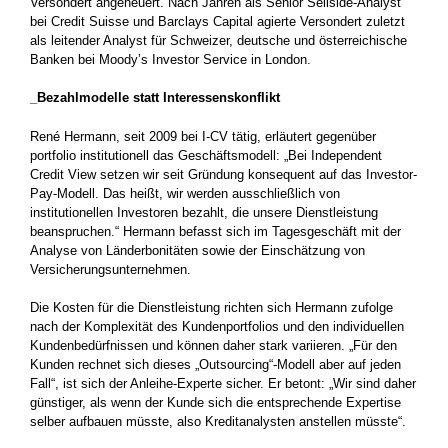
Versondert angeheuert. Nach Jahren als Senior Sellside-Analyst
bei Credit Suisse und Barclays Capital agierte Versondert zuletzt
als leitender Analyst für Schweizer, deutsche und österreichische
Banken bei Moody’s Investor Service in London.
_Bezahlmodelle statt Interessenskonflikt
René Hermann, seit 2009 bei I-CV tätig, erläutert gegenüber
portfolio institutionell das Geschäftsmodell: „Bei Independent
Credit View setzen wir seit Gründung konsequent auf das Investor-
Pay-Modell. Das heißt, wir werden ausschließlich von
institutionellen Investoren bezahlt, die unsere Dienstleistung
beanspruchen.“ Hermann befasst sich im Tagesgeschäft mit der
Analyse von Länderbonitäten sowie der Einschätzung von
Versicherungsunternehmen.
Die Kosten für die Dienstleistung richten sich Hermann zufolge
nach der Komplexität des Kundenportfolios und den individuellen
Kundenbedürfnissen und können daher stark variieren. „Für den
Kunden rechnet sich dieses „Outsourcing“-Modell aber auf jeden
Fall“, ist sich der Anleihe-Experte sicher. Er betont: „Wir sind daher
günstiger, als wenn der Kunde sich die entsprechende Expertise
selber aufbauen müsste, also Kreditanalysten anstellen müsste“.