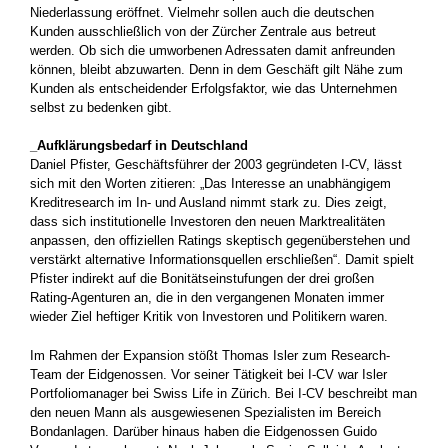
Niederlassung eröffnet. Vielmehr sollen auch die deutschen
Kunden ausschließlich von der Zürcher Zentrale aus betreut
werden. Ob sich die umworbenen Adressaten damit anfreunden
können, bleibt abzuwarten. Denn in dem Geschäft gilt Nähe zum
Kunden als entscheidender Erfolgsfaktor, wie das Unternehmen
selbst zu bedenken gibt.
_Aufklärungsbedarf in Deutschland
Daniel Pfister, Geschäftsführer der 2003 gegründeten I-CV, lässt
sich mit den Worten zitieren: „Das Interesse an unabhängigem
Kreditresearch im In- und Ausland nimmt stark zu. Dies zeigt,
dass sich institutionelle Investoren den neuen Marktrealitäten
anpassen, den offiziellen Ratings skeptisch gegenüberstehen und
verstärkt alternative Informationsquellen erschließen“. Damit spielt
Pfister indirekt auf die Bonitätseinstufungen der drei großen
Rating-Agenturen an, die in den vergangenen Monaten immer
wieder Ziel heftiger Kritik von Investoren und Politikern waren.
Im Rahmen der Expansion stößt Thomas Isler zum Research-
Team der Eidgenossen. Vor seiner Tätigkeit bei I-CV war Isler
Portfoliomanager bei Swiss Life in Zürich. Bei I-CV beschreibt man
den neuen Mann als ausgewiesenen Spezialisten im Bereich
Bondanlagen. Darüber hinaus haben die Eidgenossen Guido