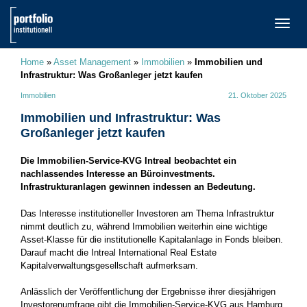
TOGG
NAVI
Home
»
Asset Management
»
Immobilien
»
Immobilien und
Infrastruktur: Was Großanleger jetzt kaufen
Immobilien
21. Oktober 2025
Immobilien und Infrastruktur: Was
Großanleger jetzt kaufen
Die Immobilien-Service-KVG Intreal beobachtet ein
nachlassendes Interesse an Büroinvestments.
Infrastrukturanlagen gewinnen indessen an Bedeutung.
Das Interesse institutioneller Investoren am Thema Infrastruktur
nimmt deutlich zu, während Immobilien weiterhin eine wichtige
Asset-Klasse für die institutionelle Kapitalanlage in Fonds bleiben.
Darauf macht die Intreal International Real Estate
Kapitalverwaltungsgesellschaft aufmerksam.
Anlässlich der Veröffentlichung der Ergebnisse ihrer diesjährigen
Investorenumfrage gibt die Immobilien-Service-KVG aus Hamburg