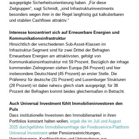
ausgeprägte Sicherheitsorientierung haben. „Für diese
Zielgruppen“, sagt Schmidt, „sind Infrastrukturinvestments
besonders wegen ihrer in der Regel langfristig gut kalkulierbaren
und stabilen Cashflows attraktiv.“
Interesse konzentriert sich auf Erneuerbare Energien und
Kommunikationsinfrastruktur
Hinsichtlich der verschiedenen Sub-Asset-Klassen im
Infrastruktur-Segment sind für zwei Drittel der Befragten
Erneuerbare Energien am attraktivsten, gefolgt von
Kommunikationsinfrastruktur mit 59 Prozent. Bezüglich der infrage
kommenden Zielregionen stehen Europa (94 Prozent) und hier
insbesondere Deutschland (45 Prozent) an erster Stelle. Die
Präferenz für deutsche (31 Prozent) und Luxemburger Strukturen
(28 Prozent) ist dabei nahezu gleich stark ausgeprägt; für 38
Prozent der Befragten kommt beides gleichermaßen in Betracht.
Auch Universal Investment fühlt Immobilieninvestoren den
Puls
Dass institutionelle Investoren den Immobilienanteil in ihren
Portfolios konstant halten wollen,
ergab die im Juli und August
2025 durchgeführte Immobilienumfrage der Fondsservice-Plattform
Universal Investment
unter Pensionseinrichtungen,
Versicherungen, Kreditinstituten und Unternehmen aus