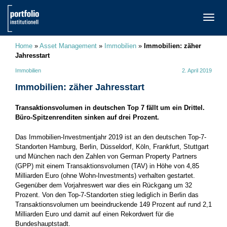
TOGG
NAVI
Home
»
Asset Management
»
Immobilien
»
Immobilien: zäher
Jahresstart
Immobilien
2. April 2019
Immobilien: zäher Jahresstart
Transaktionsvolumen in deutschen Top 7 fällt um ein Drittel.
Büro-Spitzenrenditen sinken auf drei Prozent.
Das Immobilien-Investmentjahr 2019 ist an den deutschen Top-7-
Standorten Hamburg, Berlin, Düsseldorf, Köln, Frankfurt, Stuttgart
und München nach den Zahlen von German Property Partners
(GPP) mit einem Transaktionsvolumen (TAV) in Höhe von 4,85
Milliarden Euro (ohne Wohn-Investments) verhalten gestartet.
Gegenüber dem Vorjahreswert war dies ein Rückgang um 32
Prozent. Von den Top-7-Standorten stieg lediglich in Berlin das
Transaktionsvolumen um beeindruckende 149 Prozent auf rund 2,1
Milliarden Euro und damit auf einen Rekordwert für die
Bundeshauptstadt.