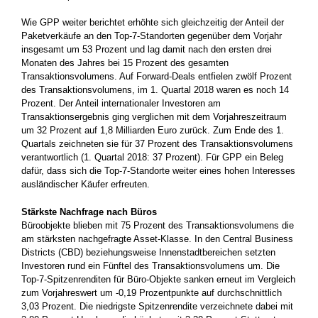
Wie GPP weiter berichtet erhöhte sich gleichzeitig der Anteil der
Paketverkäufe an den Top-7-Standorten gegenüber dem Vorjahr
insgesamt um 53 Prozent und lag damit nach den ersten drei
Monaten des Jahres bei 15 Prozent des gesamten
Transaktionsvolumens. Auf Forward-Deals entfielen zwölf Prozent
des Transaktionsvolumens, im 1. Quartal 2018 waren es noch 14
Prozent. Der Anteil internationaler Investoren am
Transaktionsergebnis ging verglichen mit dem Vorjahreszeitraum
um 32 Prozent auf 1,8 Milliarden Euro zurück. Zum Ende des 1.
Quartals zeichneten sie für 37 Prozent des Transaktionsvolumens
verantwortlich (1. Quartal 2018: 37 Prozent). Für GPP ein Beleg
dafür, dass sich die Top-7-Standorte weiter eines hohen Interesses
ausländischer Käufer erfreuten.
Stärkste Nachfrage nach Büros
Büroobjekte blieben mit 75 Prozent des Transaktionsvolumens die
am stärksten nachgefragte Asset-Klasse. In den Central Business
Districts (CBD) beziehungsweise Innenstadtbereichen setzten
Investoren rund ein Fünftel des Transaktionsvolumens um. Die
Top-7-Spitzenrenditen für Büro-Objekte sanken erneut im Vergleich
zum Vorjahreswert um -0,19 Prozentpunkte auf durchschnittlich
3,03 Prozent. Die niedrigste Spitzenrendite verzeichnete dabei mit