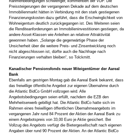
Rahmenbedingungen schwieriger, kommentiert der VDP. Die
Preissteigerungen der vergangenen Dekade auf dem deutschen
Immobilienmarkt hätten in Verbindung mit den stark gestiegenen
Finanzierungskosten dazu geführt, dass die Erschwinglichkeit von
Wohneigentum deutlich zurückgegangen ist. Des Weiteren seien
die Renditeanforderungen an Immobilieninvestitionen gestiegen, da
andere Asset-Klassen wie Anleihen an relativer Attraktivität
gewonnen haben. „Solange die gegenwärtige Phase der
Unsicherheit über die weitere Preis- und Zinsentwicklung noch
nicht abgeschlossen ist, dürfte auch die Nachfrage nach
Finanzierungen verhalten bleiben“, so Tolckmitt.
Kanadischer Pensionsfonds neuer Miteigentümer der Aareal
Bank
Ebenfalls am gestrigen Montag gab die Aareal Bank bekannt, dass
das freiwillige öffentliche Angebot zur eigenen Übernahme durch
die Atlantic BidCo GmbH vollzogen wird. Alle
Angebotsbedingungen seien erfüllt, nachdem die EZB den
Mehrheitserwerb gebilligt hat. Die Atlantic BidCo hatte sich im
Rahmen eines freiwilligen öffentlichen Übernahmeangebots im
vergangenen Jahr rund 84 Prozent der Aktien der Aareal Bank zu
einem Angebotspreis von 33,00 Euro je Aktie gesichert. Bei
Vollzug des Angebots verfügt die Bietergesellschaft nach eigenen
Angaben über rund 90 Prozent der Aktien. An der Atlantic BidCo