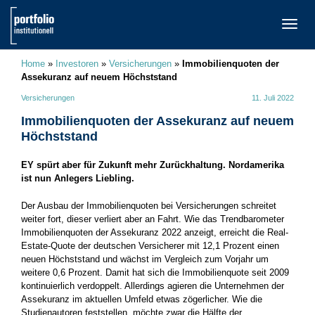
TOGG
NAVI
Home
»
Investoren
»
Versicherungen
»
Immobilienquoten der
Assekuranz auf neuem Höchststand
Versicherungen
11. Juli 2022
Immobilienquoten der Assekuranz auf neuem
Höchststand
EY spürt aber für Zukunft mehr Zurückhaltung. Nordamerika
ist nun Anlegers Liebling.
Der Ausbau der Immobilienquoten bei Versicherungen schreitet
weiter fort, dieser verliert aber an Fahrt. Wie das Trendbarometer
Immobilienquoten der Assekuranz 2022 anzeigt, erreicht die Real-
Estate-Quote der deutschen Versicherer mit 12,1 Prozent einen
neuen Höchststand und wächst im Vergleich zum Vorjahr um
weitere 0,6 Prozent. Damit hat sich die Immobilienquote seit 2009
kontinuierlich verdoppelt. Allerdings agieren die Unternehmen der
Assekuranz im aktuellen Umfeld etwas zögerlicher. Wie die
Studienautoren feststellen, möchte zwar die Hälfte der