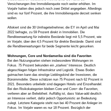
Versicherungen ihre Immobilienquote noch weiter erhöhen. Im
Vorjahr hatten dies jedoch noch zwei Drittel angegeben. Allerdings
sind es nur fünf Prozent, die ihre Immobilienquote derzeit senken
wollen.
Allokiert sind die 30 Umfrageteilnehmer, die EY im April und Mai
2022 befragte, zu 59 Prozent direkt in Immobilien. Die
Renditeerwartung für indirekte Bestände liegt mit 5,5 Prozent, wie
im Vorjahr, über den 4,5 Prozent für direkte Bestände. Damit sind
die Renditeerwartungen für beide Segmente leicht gesunken.
Wohnungen, Core und Nordamerika sind die Favoriten
Bei den Nutzungsarten stehen insbesondere Wohnungen im
Fokus. 75 Prozent bekunden ein „starkes“ Interesse. Deutlich
abgeschlagen folgen Infrastruktur und Logistik. Etwas Boden
gutmachen kann das einstige Lieblingskind der Investoren, die
Büroimmobilie. Diese schätzen nun 75 Prozent nach 62 Prozent in
2021. Besonders unbeliebt sind dagegen Hotels und Einzelhandel.
Bei den Risikokategorien bleiben Core und Core+ die Favoriten,
verlieren aber an Beliebtheit. Auffällig ist, dass Value-add deutlich
an Interesse verliert, dafür jedoch Opportunistic an Bedeutung
zulegt. Letztere Kategorie steht nun bei 40 Prozent der Anleger im
Fokus. Im Vorjahr waren es nur 18 Prozent. Bezüglich der