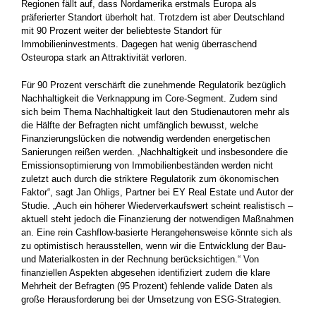
Regionen fällt auf, dass Nordamerika erstmals Europa als
präferierter Standort überholt hat. Trotzdem ist aber Deutschland
mit 90 Prozent weiter der beliebteste Standort für
Immobilieninvestments. Dagegen hat wenig überraschend
Osteuropa stark an Attraktivität verloren.
Für 90 Prozent verschärft die zunehmende Regulatorik bezüglich
Nachhaltigkeit die Verknappung im Core-Segment. Zudem sind
sich beim Thema Nachhaltigkeit laut den Studienautoren mehr als
die Hälfte der Befragten nicht umfänglich bewusst, welche
Finanzierungslücken die notwendig werdenden energetischen
Sanierungen reißen werden. „Nachhaltigkeit und insbesondere die
Emissionsoptimierung von Immobilienbeständen werden nicht
zuletzt auch durch die striktere Regulatorik zum ökonomischen
Faktor“, sagt Jan Ohligs, Partner bei EY Real Estate und Autor der
Studie. „Auch ein höherer Wiederverkaufswert scheint realistisch –
aktuell steht jedoch die Finanzierung der notwendigen Maßnahmen
an. Eine rein Cashflow-basierte Herangehensweise könnte sich als
zu optimistisch herausstellen, wenn wir die Entwicklung der Bau-
und Materialkosten in der Rechnung berücksichtigen.“ Von
finanziellen Aspekten abgesehen identifiziert zudem die klare
Mehrheit der Befragten (95 Prozent) fehlende valide Daten als
große Herausforderung bei der Umsetzung von ESG-Strategien.