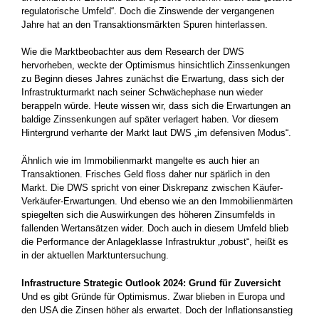
regulatorische Umfeld“. Doch die Zinswende der vergangenen
Jahre hat an den Transaktionsmärkten Spuren hinterlassen.
Wie die Marktbeobachter aus dem Research der DWS
hervorheben, weckte der Optimismus hinsichtlich Zinssenkungen
zu Beginn dieses Jahres zunächst die Erwartung, dass sich der
Infrastrukturmarkt nach seiner Schwächephase nun wieder
berappeln würde. Heute wissen wir, dass sich die Erwartungen an
baldige Zinssenkungen auf später verlagert haben. Vor diesem
Hintergrund verharrte der Markt laut DWS „im defensiven Modus“.
Ähnlich wie im Immobilienmarkt mangelte es auch hier an
Transaktionen. Frisches Geld floss daher nur spärlich in den
Markt. Die DWS spricht von einer Diskrepanz zwischen Käufer-
Verkäufer-Erwartungen. Und ebenso wie an den Immobilienmärten
spiegelten sich die Auswirkungen des höheren Zinsumfelds in
fallenden Wertansätzen wider. Doch auch in diesem Umfeld blieb
die Performance der Anlageklasse Infrastruktur „robust“, heißt es
in der aktuellen Marktuntersuchung.
Infrastructure Strategic Outlook 2024: Grund für Zuversicht
Und es gibt Gründe für Optimismus. Zwar blieben in Europa und
den USA die Zinsen höher als erwartet. Doch der Inflationsanstieg