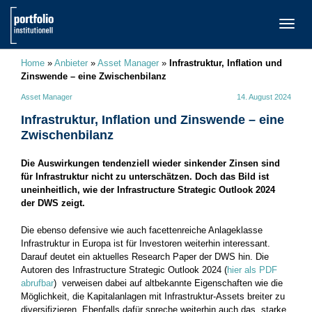
TOGG
NAVI
Home
»
Anbieter
»
Asset Manager
»
Infrastruktur, Inflation und
Zinswende – eine Zwischenbilanz
Asset Manager
14. August 2024
Infrastruktur, Inflation und Zinswende – eine
Zwischenbilanz
Die Auswirkungen tendenziell wieder sinkender Zinsen sind
für Infrastruktur nicht zu unterschätzen. Doch das Bild ist
uneinheitlich, wie der Infrastructure Strategic Outlook 2024
der DWS zeigt.
Die ebenso defensive wie auch facettenreiche Anlageklasse
Infrastruktur in Europa ist für Investoren weiterhin interessant.
Darauf deutet ein aktuelles Research Paper der DWS hin. Die
Autoren des Infrastructure Strategic Outlook 2024 (
hier als PDF
abrufbar
) verweisen dabei auf altbekannte Eigenschaften wie die
Möglichkeit, die Kapitalanlagen mit Infrastruktur-Assets breiter zu
diversifizieren. Ebenfalls dafür spreche weiterhin auch das „starke