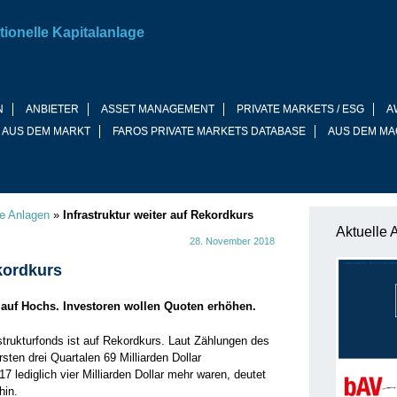
tionelle Kapitalanlage
N
ANBIETER
ASSET MANAGEMENT
PRIVATE MARKETS / ESG
A
 AUS DEM MARKT
FAROS PRIVATE MARKETS DATABASE
AUS DEM MA
ve Anlagen
»
Infrastruktur weiter auf Rekordkurs
Aktuelle 
28. November 2018
ekordkurs
auf Hochs. Investoren wollen Quoten erhöhen.
strukturfonds ist auf Rekordkurs. Laut Zählungen des
sten drei Quartalen 69 Milliarden Dollar
lediglich vier Milliarden Dollar mehr waren, deutet
hin.