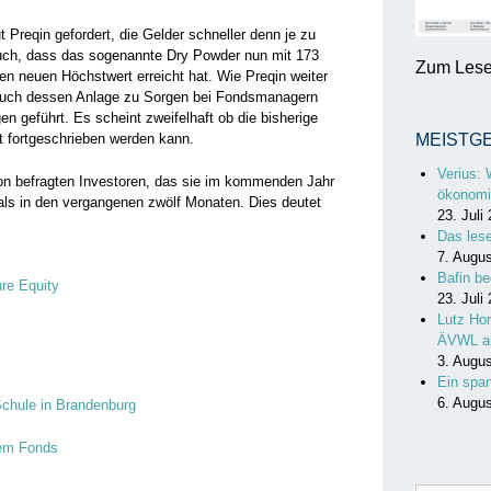
Preqin gefordert, die Gelder schneller denn je zu
auch, dass das sogenannte Dry Powder nun mit 173
Zum Lesen
en neuen Höchstwert erreicht hat. Wie Preqin weiter
ie auch dessen Anlage zu Sorgen bei Fondsmanagern
n geführt. Es scheint zweifelhaft ob die bisherige
t fortgeschrieben werden kann.
MEISTG
Verius: 
on befragten Investoren, das sie im kommenden Jahr
ökonomi
n als in den vergangenen zwölf Monaten. Dies deutet
23. Juli
Das les
7. Augu
Bafin be
ure Equity
23. Juli
Lutz Hor
ÄVWL a
3. Augu
Ein spa
6. Augu
chule in Brandenburg
uem Fonds