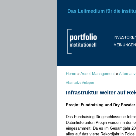
Das Leitmedium für die institu
INVESTORE
MEINUNGEN
Home
»
Asset Management
»
Alternati
Alternative Anlagen
Infrastruktur weiter auf R
Preqin: Fundraising und Dry Powder 
Das Fundraising für geschlossene Infra
Datenlieferanten Preqin wurden in den er
eingesammelt. Da es im Gesamtjahr 2017 
alles auf das vierte Rekordjahr in Folge 