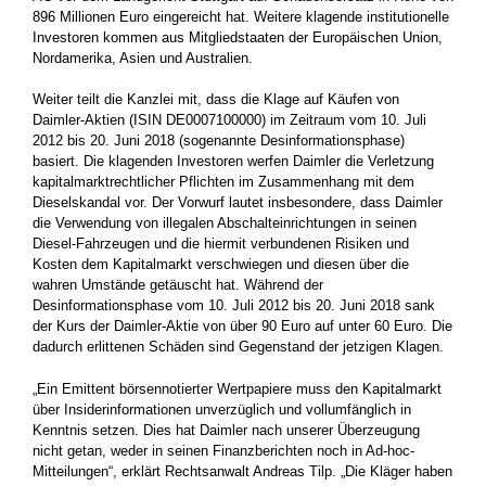
896 Millionen Euro eingereicht hat. Weitere klagende institutionelle
Investoren kommen aus Mitgliedstaaten der Europäischen Union,
Nordamerika, Asien und Australien.
Weiter teilt die Kanzlei mit, dass die Klage auf Käufen von
Daimler-Aktien (ISIN DE0007100000) im Zeitraum vom 10. Juli
2012 bis 20. Juni 2018 (sogenannte Desinformationsphase)
basiert. Die klagenden Investoren werfen Daimler die Verletzung
kapitalmarktrechtlicher Pflichten im Zusammenhang mit dem
Dieselskandal vor. Der Vorwurf lautet insbesondere, dass Daimler
die Verwendung von illegalen Abschalteinrichtungen in seinen
Diesel-Fahrzeugen und die hiermit verbundenen Risiken und
Kosten dem Kapitalmarkt verschwiegen und diesen über die
wahren Umstände getäuscht hat. Während der
Desinformationsphase vom 10. Juli 2012 bis 20. Juni 2018 sank
der Kurs der Daimler-Aktie von über 90 Euro auf unter 60 Euro. Die
dadurch erlittenen Schäden sind Gegenstand der jetzigen Klagen.
„Ein Emittent börsennotierter Wertpapiere muss den Kapitalmarkt
über Insiderinformationen unverzüglich und vollumfänglich in
Kenntnis setzen. Dies hat Daimler nach unserer Überzeugung
nicht getan, weder in seinen Finanzberichten noch in Ad-hoc-
Mitteilungen“, erklärt Rechtsanwalt Andreas Tilp. „Die Kläger haben