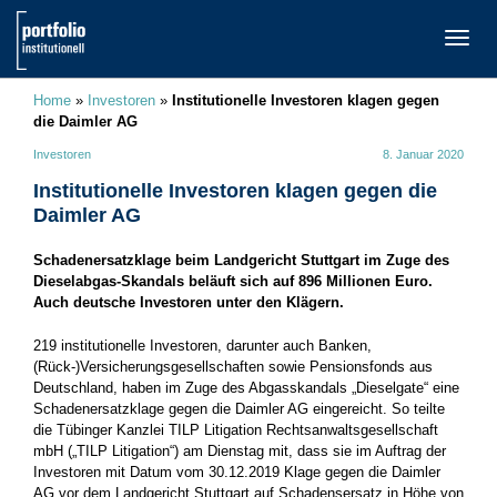
TOGG
NAVI
Home
»
Investoren
»
Institutionelle Investoren klagen gegen
die Daimler AG
Investoren
8. Januar 2020
Institutionelle Investoren klagen gegen die
Daimler AG
Schadenersatzklage beim Landgericht Stuttgart im Zuge des
Dieselabgas-Skandals beläuft sich auf 896 Millionen Euro.
Auch deutsche Investoren unter den Klägern.
219 institutionelle Investoren, darunter auch Banken,
(Rück-)Versicherungsgesellschaften sowie Pensionsfonds aus
Deutschland, haben im Zuge des Abgasskandals „Dieselgate“ eine
Schadenersatzklage gegen die Daimler AG eingereicht. So teilte
die Tübinger Kanzlei TILP Litigation Rechtsanwaltsgesellschaft
mbH („TILP Litigation“) am Dienstag mit, dass sie im Auftrag der
Investoren mit Datum vom 30.12.2019 Klage gegen die Daimler
AG vor dem Landgericht Stuttgart auf Schadensersatz in Höhe von