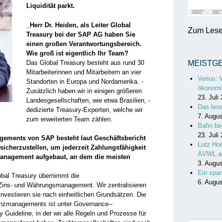
Liquidität parkt.
_Herr Dr. Heiden, als Leiter Global
Zum Lesen
Treasury bei der SAP AG haben Sie
einen großen Verantwortungsbereich.
Wie groß ist eigentlich Ihr Team?
Das Global Treasury besteht aus rund 30
MEISTG
Mitarbeiterinnen und Mitarbeitern an vier
Verius: 
Standorten in Europa und Nordamerika. ­
ökonomi
Zusätzlich haben wir in einigen größeren
23. Juli
Landesgesellschaften, wie etwa Brasilien, ­
Das les
dedizierte Treasury-Experten, welche wir
7. Augu
zum erweiterten Team zählen.
Bafin be
23. Juli
gements von SAP besteht laut Geschäftsbericht
Lutz Hor
 sicherzustellen, um jederzeit Zahlungsfähigkeit
ÄVWL a
-Management aufgebaut, an dem die meisten
3. Augu
Ein spa
bal Treasury übernimmt die
6. Augu
 Zins- und Währungsmanagement. Wir zentralisieren
investieren sie nach einheitlichen Grund­sätzen. Die
nanzmanagements ist unter Governance-­
Guide­line, in der wir alle Regeln und Prozesse­ für