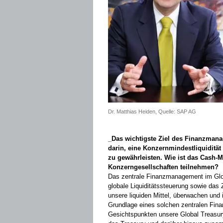
Dr. Matthias Heiden, Quelle: SAP AG
_Das wichtigste Ziel des Finanzmana
darin, eine Konzernmindestliquidität
zu gewähr­leisten. Wie ist das Cash
Konzerngesellschaften teilnehmen?
Das zentrale Finanzmanagement im ­Glo
globale Liquiditätssteuerung sowie das
unsere liquiden Mittel, überwachen und ­
Grundlage eines solchen zentralen­ Fi
Gesichtspunkten unsere Global ­Treasury 