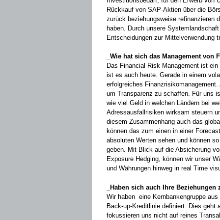
Investitionsbedarf, für den Erwerb von
Rückkauf von SAP-Aktien über die ­Börs
zurück beziehungsweise refinanzieren di
haben. Durch unsere Systemlandschaft 
Entscheidungen zur ­Mittelverwendung tr
_Wie hat sich das Management von Fi
Das Financial Risk Management ist ein
ist es auch heute. Gerade in ­einem vola
erfolgreiches Finanzrisikomanagement.
um ­Trans­parenz zu schaffen. Für uns is
wie viel Geld in ­welchen Ländern bei we
Adressausfallrisiken wirksam steuern und 
diesem Zusammenhang auch das global
können das zum einen in einer Forecast
absoluten Werten sehen und können so
geben. Mit Blick auf die Absicherung v
Exposure Hedging, können wir unser Wä
und Währungen hinweg in real Time ­visu
_Haben sich auch Ihre Beziehungen z
Wir haben eine Kernbankengruppe aus r
Back-up-Kreditlinie definiert. Dies geht
fokussieren uns nicht auf reines Transa