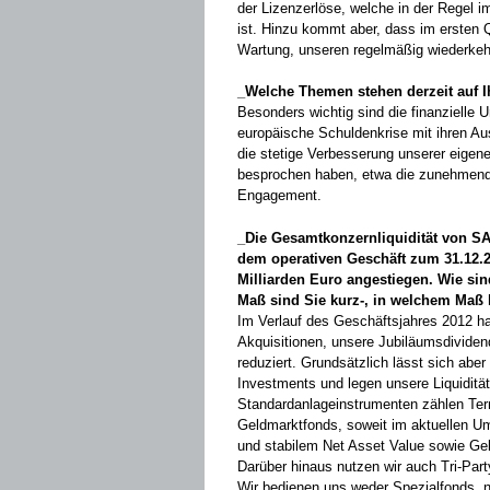
der Lizenzerlöse, welche in der Regel im
ist. Hinzu kommt aber, dass im ersten Qu
Wartung, unseren regel­mäßig wiederke
_Welche Themen stehen derzeit auf 
Besonders wichtig sind die finanzielle
europäische Schuldenkrise mit ihren ­Au
die stetige Verbesserung ­unserer eige
besprochen haben, etwa die zunehmend
Engagement.
_Die Gesamtkonzernliquidität von SAP
dem operativen Geschäft zum 31.12.2
Milliarden Euro angestiegen. Wie sind
Maß sind Sie kurz-, in welchem Maß la
Im Verlauf des Geschäftsjahres 2012 hat
Akquisitionen, unsere Jubiläumsdividen
reduziert. Grundsätzlich lässt sich aber 
Investments und legen unsere ­Liquidität
Standardanlageinstrumenten zählen Ter
Geldmarktfonds, soweit im ­aktuellen Um
und stabilem Net Asset ­Value ­sowie Ge
Darüber hinaus nutzen wir auch Tri-Part
Wir bedienen uns ­weder Spezialfonds, 