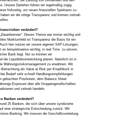
 Unternehmen, die Zahlung von Dividenden und den
e. Unsere Darlehen führen wir regelmäßig ­zügig
ese frühzeitig, um neuen finanziellen ­Spielraum zu
haben wir die nötige Transparenz und können zeitnah
effen.
nanz­risiken verändert?
 „Dauerbrenner“. Dieses Thema war immer wichtig und
tilen Marktumfeld ist Transparenz die Basis für ein
 Auch hier nutzen wir unsere eigenen SAP-Lösungen,
t es beispielsweise ­wichtig, in real Time zu wissen,
lcher Bank liegt. Nur so ­können wir
die Liquiditäts­entwicklung ­planen. Natürlich ist in
e Währungsrisiko­management zu erwähnen. Wir
-Betrachtung als Value at Risk per Knopfdruck in
 bei Bedarf sehr schnell Handlungsempfehlungen
on gebuchten ­Positionen, dem Balance Sheet
hrungs­-Exposure über ­alle Gruppengesellschaften
alisieren und zeitnah handeln.
u ­Banken verändert?
und 25 Banken, die sich über unsere syndizierte
 auf eine strategische Entscheidung ­zurück: Wir
ktions-Banking. Wir messen die ­Geschäftsverteilung