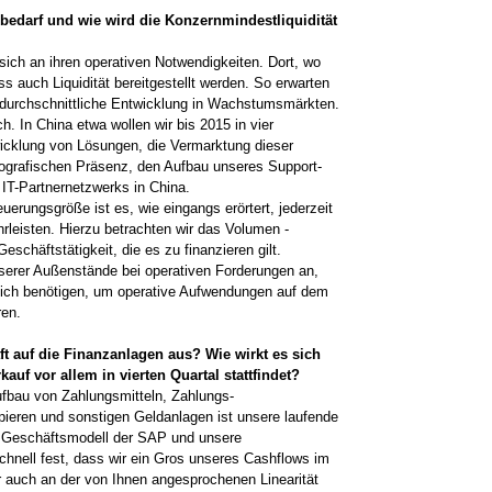
tsbedarf und wie wird die Konzernmindestliquidität
 sich an ihren operativen Notwendigkeiten. Dort, wo
s auch Liquidität bereitgestellt werden. So erwarten
rdurchschnittliche Entwicklung in Wachstumsmärkten.
ch. In China ­etwa wollen wir bis 2015 in vier
wicklung von ­Lösungen, die Vermarktung dieser
grafischen ­Präsenz, den Aufbau unseres Support-
IT-­Partnernetzwerks in China.
euerungsgröße ist es, wie eingangs erörtert, jederzeit
leisten. Hierzu betrachten wir das ­Volumen ­
schäftstätigkeit, die es zu finanzieren gilt.
nserer Außen­stände bei operativen Forderungen an,
tlich ­benötigen, um operative Aufwendungen auf dem
ren.
ft auf die Finanzanlagen aus? Wie wirkt es sich
auf vor allem in vierten Quartal stattfindet?
ufbau von Zahlungsmitteln, Zahlungs­
apieren und sonstigen Geldanlagen ist ­unsere laufende
s Geschäftsmodell der SAP und ­unsere
chnell fest, dass wir ein Gros unseres ­Cashflows im
her auch an der von Ihnen angesprochenen Linearität