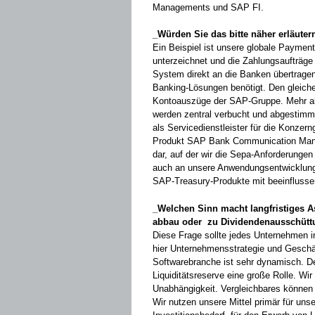
Managements und SAP FI.
_Würden Sie das bitte näher erläuter
Ein Beispiel ist unsere globale Payme
unterzeichnet und die Zahlungsaufträge
System direkt an die Banken übertragen.
Banking-Lösungen benötigt. Den gleich
Kontoauszüge der SAP-­Gruppe. Mehr al
werden zentral ­verbucht und abgestim
als Servicedienst­leister für die Konzer
Produkt SAP Bank Communication Managem
dar, auf der wir die Sepa-Anforderungen ­
auch an ­unsere Anwendungsentwicklung 
SAP-­Treasury-Produkte mit ­beeinflusse
_Welchen Sinn macht langfristiges 
abbau oder zu Dividendenausschüt
Diese Frage sollte jedes Unternehmen ­in
hier Unternehmensstrategie und Geschäf
Softwarebranche ist sehr dynamisch. De
Liquiditäts­reserve eine große Rolle. Wir 
Unabhängigkeit. Vergleich­bares können
Wir nutzen unsere Mittel primär für ­uns