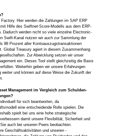
n?
nt Factory. Hier werden die Zahlungen im SAP ERP
 mit Hilfe des Swiftnet-Score-Modells aus dem ERP-
 Dadurch werden nicht so viele einzelne ­Electronic-
en Swift-Kanal nutzen wir auch zur Sammlung der
s 98 Prozent aller Kontoauszugstransaktionen
mt. Global Treasury agiert in diesem Zusammenhang
ngesellschaften. Zur ­Abwicklung setzen wir unser
ent ein. Dieses­ Tool stellt gleichzeitig die Basis
erfüllen. Weiterhin ­geben wir ­unsere Erfahrungen
weiter und können auf diese Weise die ­Zukunft der
n.
Asset ­Management im Vergleich zum Schulden­
tungen?
dividuell für sich beantworten, da
ts­modell eine entscheidende Rolle spielen. Die
shalb spielt bei uns eine hohe strategische
­verbessern damit unsere Flexibilität, ­Sicherheit und
 Sie auch bei unseren Peers beobachten.
ere Geschäftsaktivitäten und unseren ­