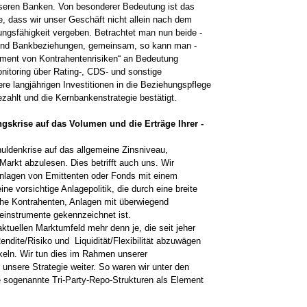
seren Banken. Von ­besonderer Bedeutung ist das
e, dass wir unser Geschäft nicht allein nach dem
tungsfähigkeit ­vergeben. Betrachtet man nun beide ­
und Bank­beziehungen, ­gemeinsam, so kann man ­
ment von Kontrahentenrisiken“ an Bedeutung
toring über ­Rating-, CDS- und sonstige
e ­langjährigen ­Investitionen in die Beziehungspflege
zahlt und die Kernbankenstrategie ­bestätigt.
gs­krise auf das Volumen und die Erträge Ihrer ­
ldenkrise auf das allgemeine Zins­niveau,
arkt abzulesen. Dies betrifft auch uns. Wir
zanlagen von Emittenten oder Fonds mit einem
ine vorsichtige Anlagepolitik, die durch eine breite
che Kontrahenten, Anlagen mit überwiegend
ageinstrumente gekennzeichnet ist.
aktuellen Marktumfeld mehr denn je, die seit jeher
ndite/Risiko und Liquidität/Flexibilität abzuwägen
eln. Wir tun dies im Rahmen unserer
­unsere Strategie weiter. So waren wir unter den
 sogenannte Tri-Party-Repo-Strukturen als ­Element