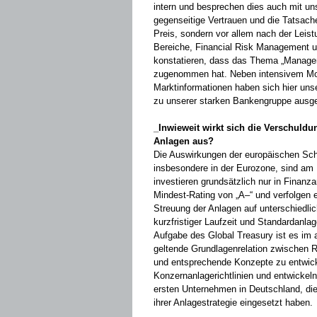
intern und besprechen dies auch mit un
gegenseitige Vertrauen und die Tatsach
Preis, ­sondern vor ­allem nach der Leis
Bereiche, ­Financial Risk Management 
konstatieren, dass das Thema „Manage
zugenommen hat. Neben intensivem Moni­
Marktinformationen haben sich hier unser
zu ­unserer starken Bankengruppe ­ausge
_Inwieweit wirkt sich die Verschuldun
Anlagen aus?
Die Auswirkungen der europäischen Schu
insbesondere in der Eurozone, sind am M
investieren grundsätzlich nur in ­Finan
Mindest-Rating von „A–“ und ­verfolgen e
Streuung der Anlagen auf unterschiedli
kurzfristiger Laufzeit und ­Standardanl
Aufgabe des Global Treasury ist es im ­
geltende Grundlagenrelation zwischen Re
und entsprechende Konzepte zu entwick
Konzernanlagerichtlinien und entwickeln 
ersten Unternehmen in Deutschland, die
ihrer Anlagestrategie ein­gesetzt ­haben.