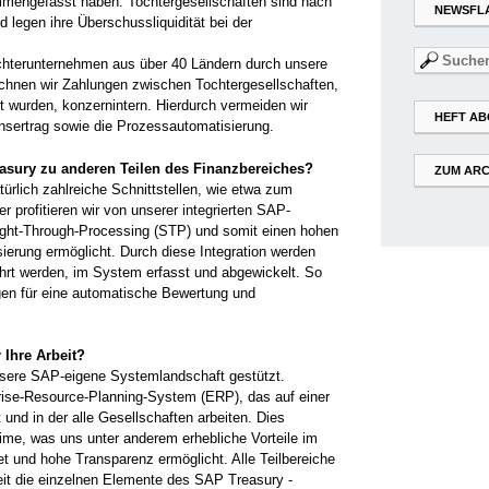
mmengefasst haben. Tochtergesell­schaften sind nach
NEWSFL
legen ihre Überschuss­liquidität bei der
Suchen
ochterunternehmen aus über 40 Ländern durch unsere
nach:
chnen wir Zahlungen zwischen Tochtergesellschaften,
t wurden, konzernintern. Hierdurch vermeiden wir
HEFT AB
ertrag sowie die Prozess­automatisierung.
easury zu anderen Teilen des Finanzbereiches?
ZUM ARC
türlich zahlreiche Schnittstellen, wie etwa zum
r profitieren wir von unserer integrierten SAP-
ght-Through-Processing (STP) und ­somit einen hohen
erung ermöglicht. Durch ­diese Integration werden
hrt werden, im System erfasst und abgewickelt. So
gen für eine automatische Bewertung und
Ihre ­Arbeit?
unsere SAP-eigene Systemlandschaft ­gestützt.
rise-Resource-Planning-System (ERP), das auf einer
 und in der alle Gesellschaften arbeiten. Dies
Time, was uns unter ­anderem erhebliche Vorteile im
net und hohe Transparenz ermöglicht. Alle Teilbereiche
beit die einzelnen Elemente des SAP ­Treasury ­