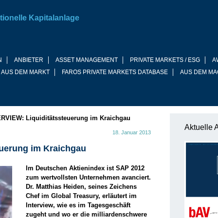
tionelle Kapitalanlage
N
ANBIETER
ASSET MANAGEMENT
PRIVATE MARKETS / ESG
A
 AUS DEM MARKT
FAROS PRIVATE MARKETS DATABASE
AUS DEM MA
RVIEW: Liquiditätssteuerung im Kraichgau
Aktuelle 
18. Januar 2013
euerung im Kraichgau
Im Deutschen Aktienindex ist SAP 2012
zum wertvollsten Unternehmen avanciert.
Dr. Matthias Heiden, seines Zeichens
Chef im Global Treasury, erläutert im
Interview, wie es im Tagesgeschäft
zugeht und wo er die milliardenschwere