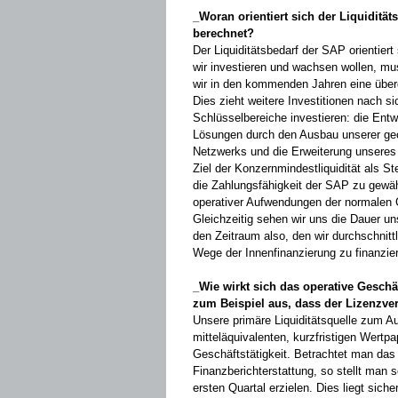
_Woran orientiert sich der Liquiditä
­berechnet?
Der Liquiditätsbedarf der SAP orientiert
wir investieren und wachsen wollen, mus
wir in den kommenden ­Jahren eine übe
Dies zieht ­weitere ­Investitionen nach si
Schlüssel­bereiche investieren: die Ent
Lösungen durch den Ausbau unserer geo
Netzwerks und die Erweiterung unseres 
Ziel der Konzernmindestliquidität als St
die Zahlungsfähigkeit der SAP zu gewähr
operativer Aufwendungen der ­normalen Ge
Gleichzeitig sehen wir uns die ­Dauer u
den Zeitraum ­also, den wir durchschnit
Wege der Innen­finanzierung zu finanzie
_Wie wirkt sich das operative Geschä
zum ­Beispiel aus, dass der Lizenzverk
Unsere primäre Liquiditätsquelle zum A
mitteläquivalenten, kurzfristigen Wert­p
Geschäftstätigkeit. ­Betrachtet man da
Finanzberichterstattung, so stellt man s
ersten Quartal erzielen. Dies liegt ­sic