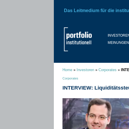
Das Leitmedium für die institu
INVESTORE
MEINUNGEN
Home
»
Investoren
»
Corporates
»
INTE
Corporates
INTERVIEW: Liquiditätsst