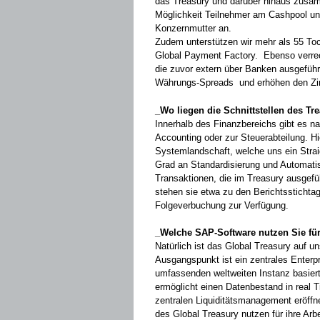
das Treasury und darüber ­hinaus zusa
Möglichkeit Teilnehmer am Cashpool und 
Konzernmutter an.
Zudem unterstützen wir mehr als 55 ­T
Global Payment Factory. ­Ebenso verre
die zuvor extern über Banken ausgeführ
Währungs-Spreads und erhöhen den Zins
_Wo liegen die Schnittstellen des Tr
Innerhalb des Finanzbereichs gibt es ­na
Accounting oder zur Steuerabteilung. Hie
Systemlandschaft, welche uns ein Strai
Grad an Standardisierung und Automatisi
Transaktionen, die im Treasury ausgefü
stehen sie etwa zu den Berichtsstichta
Folgeverbuchung zur ­Verfügung.
_Welche SAP-Software nutzen Sie für 
Natürlich ist das Global Treasury auf ­
Ausgangspunkt ist ein zentrales Enterp
umfassenden welt­weiten Instanz ­basiert
ermöglicht einen ­Datenbestand in real 
zentralen ­Liquiditätsmanagement ­eröff
des ­Global ­Treasury nutzen für ihre Ar