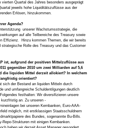
 ­vierten Quartal des Jahres ­besonders ­ausgeprägt
artal jeweils hohe Liquiditäts­zuflüsse aus der
hrenden Erlösen, hinzu­kommen.
Ihrer Agenda?
 Unterstützung unserer Wachstumsstrategie, die
swirkungen auf alle Teilbereiche des ­Treasury sowie
nen Effizienz. Hinzu kommen Themen, die wir bereits
 strategische Rolle des Treasury und das Customer
 ist, aufgrund der positiven Mittelzuflüsse aus
011 ­gegenüber 2010 um zwei Milliarden auf 5,6
 die liquiden Mittel derzeit allokiert? In welchem
ng­fristig orientiert?
 sich der Bestand an liquiden Mitteln durch
de und umfangreiche Schuldentilgungen deutlich
Folgendes festhalten: Wir diversifizieren ­unsere
 kurzfristig an. Zu unseren ­
mineinlagen bei unseren Kern­banken, ­Euro-AAA-
feld möglich, mit erst­klassigen Staatsschuldnern
ldmarktpapiere des ­Bundes, ­sogenannte Bu-Bills.
y-Repo-Strukturen mit ­einigen Kernbanken.
noch haben wir derzeit Asset Manager gesondert