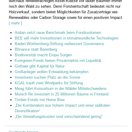
durchaus renditeträchtigen Asset-Klasse vor lauter Bäumen immer
noch den Wald zu sehen. Denn Forstwirtschaft bedeutet nicht nur
Holzverkauf, sondern bietet Möglichkeiten für Zusatzerträge wie
Renewables oder Carbon Storage sowie für einen positiven Impact.
[ mehr ]
Ardian setzt neue Benchmark beim Fondsvolumen
BEE will mehr Investitionen in klimafreundliche Technologien
Baden-Württemberg-Stiftung verbessert Governance
Bfinance statt Berenberg
Biodiversität macht Eiopa Sorgen
Evergreen-Fonds bieten Privatmärkte mit Liquidität
Gothaer gibt Kapital für Natur
Großanleger wollen Entwaldung bekämpfen
Investoren suchen Platz an der Sonne
KGAL kauft zwei Windparks für Stiftung
Meag führt Konsortium in die Wälder Mittelschwedens
Munich Re investiert in 25 Millionen Bäume in Finnland
Timber-Fonds mit Home Bias
„Die Kombination aus hohem Impact und einer radikalen
Diversifikation“
„Die Verwaltungskosten sind verschwindend gering“
Traditionelle Anlagen