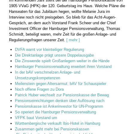
Im kommenden Jahr steht bei der Hamburger Pensionskasse von
1905 VVaG (HPK) der 120. Geburtstag ins Haus. Welche Pläne die
Hanseaten für das Jubiläum hegen, wollte Melanie Jura im
Interview noch nicht preisgeben. So blieb für das Acht-Augen-
Gespräch, an dem auch Vorstand Frank Scheer und der Chief
Investment Officer der Hamburger Pensionsverwaltung, Thomas
Schmidt, beteiligt waren, mehr Zeit für die großen Anlage- und
Regulierungsfragen unserer Zeit.
[ mehr ]
DVFA warnt vor kleinteiliger Regulierung
Die Direktanlage prägt unsere Doppelausgabe
Die Zinswende spielt Großanlegern weiter in die Hände
Hamburger Pensionsverwaltung erweitert ihren Vorstand
In der bAV verschmelzen Anlage- und
Umsetzungskompetenzen
Meilenstein gegen Altersarmut: bAV für Schauspieler
Noch offene Fragen zu Dora
Patrick Huber wechselt zur Pensionskasse der Bewag
Pensionseinrichtungen denken über Auflösung nach
Pensionskasse ist Ankerinvestor für UN-Programm
So operiert die Hamburger Pensionsverwaltung
VFPK baut Vorstand um
Württembergische verkauft Ibis-Hotel in Hamburg
Zusammen geht mehr bei Pensionskassen