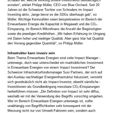
schauen wir, ­welche Wirkung unsere Investments diesbezüglich
erzielen“, ­erklärt Philipp Müller, CEO von Blue Orchard. Seit 20
Jahren ist die Schweizer Tochter von Schroders im Impact
Investing aktiv, „lange bevor es die SDGs überhaupt gab“, so
Müller. Wichtige Kennzahlen seien beispielsweise im Bereich der
Erneuerbaren Energie die ­Kapazität in Megawatt und die CO₂-
Einsparung, im Bereich Mikrofinanz die Anzahl der Begünstigten
sowie die jeweiligen ­Kredithöhen. „Wir haben Erfahrung im Umgang
mit Daten hoher und niedriger Qualität. Aber ganz klar hat Qualität
den Vorrang ­gegenüber Quantität“, so Philipp Müller.
Infrastruktur kann invasiv sein
Beim Thema Erneuerbare Energien sind viele Impact Manager ­
unterwegs, doch was unterscheidet ein marktübliches Investment
in Erneuerbare Energien von einem Impact Investment? Der
Schweizer Infrastrukturfondsmanager Susi Partners, der sich auf
den Ausbau nachhaltiger Energieinfrastruktur fokussiert, versteht
sich grundsätzlich nicht als Impact-Investor, obwohl sämtliche ­
Investitionen als Grundbedingung messbare CO₂-Einsparungen
herbeiführen müssen. „Die Definition von Impact ist sehr diffus,
weshalb wir mit der Verwendung des Begriffs vorsichtig umgehen.
Wer im Bereich Erneuerbare Energien unterwegs ist, sollte
unabhängig von Begrifflichkeiten sehr konsequent mit der
Messung nicht nur von Umwelt-Faktoren sein, sondern auch