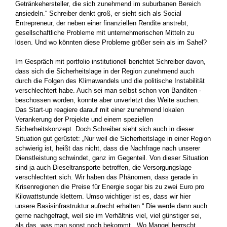
Getränkehersteller, die sich zunehmend im suburbanen Bereich
ansiedeln.“ Schreiber denkt groß, er sieht sich als Social
Entrepreneur, der neben einer ­finanziellen Rendite anstrebt,
gesellschaftliche Probleme mit ­unternehmerischen Mitteln zu
lösen. Und wo könnten diese ­Probleme größer sein als im Sahel?
Im Gespräch mit portfolio institutionell berichtet Schreiber davon,
dass sich die Sicherheitslage in der Region zunehmend auch
durch die Folgen des Klimawandels und die politische Instabilität
verschlechtert habe. Auch sei man selbst schon von Banditen ­
beschossen worden, konnte aber unverletzt das Weite suchen.
Das Start-up reagiere darauf mit einer zunehmend lokalen
Verankerung der Projekte und einem speziellen
Sicherheitskonzept. Doch Schreiber sieht sich auch in dieser
Situation gut gerüstet: „Nur weil die Sicherheitslage in einer Region
schwierig ist, heißt das nicht, dass die Nachfrage nach unserer
Dienstleistung schwindet, ganz im Gegenteil. Von dieser Situation
sind ja auch Dieseltransporte betroffen, die Versorgungslage
verschlechtert sich. Wir haben das Phänomen, dass gerade in
Krisenregionen die Preise für Energie sogar bis zu zwei Euro pro
Kilowattstunde klettern. Umso wichtiger­ ist es, dass wir hier
unsere Basisinfrastruktur aufrecht erhalten.“ Die werde dann auch
gerne nachgefragt, weil sie im Verhältnis viel, viel günstiger sei,
als das, was man sonst noch bekommt. „Wo Mangel herrscht,