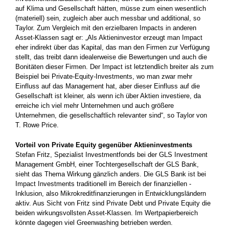
auf Klima und Gesellschaft hätten, müsse zum einen wesentlich
(materiell) sein, ­zugleich aber auch messbar und additional, so
Taylor. Zum ­Vergleich mit den erzielbaren Impacts in anderen
Asset-Klassen sagt er: „Als Aktieninvestor erzeugt man Impact
eher indirekt über das Kapital, das man den Firmen zur Verfügung
stellt, das treibt dann idealerweise die Bewertungen und auch die
Bonitäten dieser Firmen. Der Impact ist letztendlich breiter als zum
Beispiel bei ­Private-Equity-Investments, wo man zwar mehr
Einfluss auf das Management hat, aber dieser Einfluss auf die
Gesellschaft ist kleiner,­ als wenn ich über Aktien investiere, da
erreiche ich viel mehr Unternehmen und auch größere
Unternehmen, die gesellschaftlich relevanter sind“, so Taylor von
T. Rowe Price.
Vorteil von Private Equity gegenüber Aktieninvestments
Stefan Fritz, Spezialist Investmentfonds bei der GLS Investment
Management GmbH, einer Tochtergesellschaft der GLS Bank,
sieht das Thema Wirkung gänzlich anders. Die GLS Bank ist bei
Impact Investments traditionell im Bereich der finanziellen ­
Inklusion, also Mikrokreditfinanzierungen in Entwicklungsländern
aktiv. Aus Sicht von Fritz sind ­Private Debt und Private Equity die
beiden wirkungsvollsten Asset-Klassen. Im Wertpapierbereich
könnte dagegen viel Greenwashing betrieben werden.