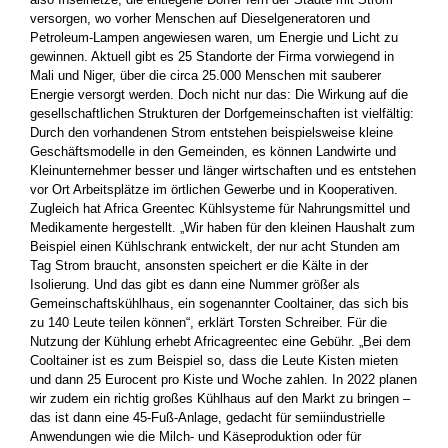
versorgen, wo vorher Menschen auf Diesel­generatoren und
Petroleum-Lampen angewiesen waren, um Energie und Licht zu
gewinnen. Aktuell gibt es 25 Standorte der Firma vorwiegend in
Mali und Niger, über die circa 25.000 Menschen mit sauberer
Energie versorgt werden. Doch nicht nur das: Die ­Wirkung auf die
gesellschaftlichen Strukturen der Dorfgemeinschaften ist vielfältig:
Durch den vorhandenen Strom entstehen­ beispielsweise kleine
Geschäftsmodelle in den Gemeinden, es können Landwirte und
Kleinunternehmer besser und ­länger wirtschaften und es ­entstehen
vor Ort Arbeitsplätze im örtlichen ­Gewerbe und in ­Kooperativen.
Zugleich hat Africa Greentec ­Kühlsysteme für ­Nahrungsmittel und
Medikamente hergestellt. „Wir haben für den kleinen Haushalt zum
Beispiel einen Kühlschrank entwickelt, der nur acht Stunden am
Tag Strom braucht, ansonsten speichert er die Kälte in der
Isolierung. Und das gibt es dann eine Nummer größer als
Gemeinschaftskühlhaus, ein ­sogenannter Cooltainer, das sich bis
zu 140 Leute teilen können“, erklärt Torsten Schreiber. Für die
Nutzung der Kühlung ­erhebt ­Africagreentec eine Gebühr. „Bei dem
Cooltainer ist es zum ­Beispiel so, dass die Leute Kisten mieten
und dann 25 Eurocent pro Kiste und Woche zahlen. In 2022 planen
wir zudem ein richtig­ ­großes Kühlhaus auf den Markt zu bringen –
das ist dann ­eine 45-Fuß-Anlage, gedacht für semiindustrielle
Anwendungen wie die Milch- und Käseproduktion oder für