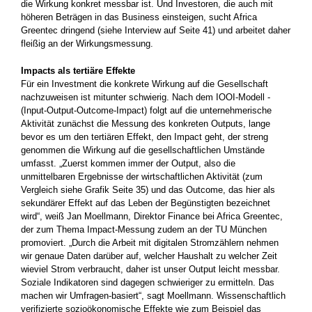
die Wirkung ­konkret messbar ist. Und Investoren, die auch mit
höheren Beträgen in das Business einsteigen,­ sucht Africa
Greentec dringend (siehe Interview auf ­Seite 41) und arbeitet daher
fleißig an der ­Wirkungsmessung.
Impacts als tertiäre Effekte
Für ein Investment die konkrete Wirkung auf die Gesellschaft
nachzuweisen ist mitunter schwierig. Nach dem IOOI-Modell ­
(Input-Output-Outcome-Impact) folgt auf die unternehmerische
Aktivität zunächst die Messung des konkreten Outputs, lange
bevor es um den tertiären Effekt, den Impact geht, der streng
genommen die Wirkung auf die gesellschaftlichen Umstände
umfasst. „Zuerst kommen immer der Output, also die
unmittelbaren Ergebnisse der wirtschaftlichen Aktivität (zum
Vergleich siehe Grafik Seite 35) und das Outcome, das hier als
sekundärer Effekt auf das Leben der ­Begünstigten bezeichnet
wird“, weiß Jan Moellmann, Direktor ­Finance bei Africa Greentec,
der zum Thema Impact-Messung ­zudem an der TU München
promoviert. „Durch die Arbeit mit ­digitalen Stromzählern nehmen
wir genaue Daten darüber auf, welcher Haushalt zu welcher Zeit
wieviel Strom verbraucht, daher ist unser Output leicht messbar.
Soziale Indikatoren sind dagegen schwieriger zu ermitteln. Das
machen wir Umfragen-basiert“, sagt Moellmann. Wissenschaftlich
verifizierte sozioökonomische Effekte­ wie zum Beispiel das