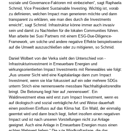
soziale und Governance-Faktoren mit einbeziehen“, sagt Raphaela
Schmid, ­Vice President Sustainable Investing. Wichtig ist, vorab
zu definieren, welchen Impact man generieren möchte und dann
transparent zu erklären, wie man dies durch die Investments
erreicht“, sagt Schmid. Infrastruktur könne immer auch invasiv
sein und damit zu Nachteilen für die lokalen Communities führen.
Man arbeite bei Susi Partners mit einem ESG-Due-Diligence-
Framework, um ­solche und andere negative Effekte beispielsweise
auf die Umwelt auszuschließen oder zu mitigieren, so Schmid.
Daniel Wolbert von der Verka sieht den Unterschied von ­
Infrastrukturinvestment in Erneuerbare Energien und
wirkungsorientierten Impact Investments mit Renewables wie folgt:
„Aus unserer Sicht wird eine Kapitalanlage dann zum Impact
Investment, wenn sie klar fokussiert auf ein oder mehrere SDGs
unterm Strich eine nennenswerte messbare Nachhaltigkeitsrendite
bringt. Die Betonung liegt hier auf ‚nennenswert‘. Ein
Waldinvestment ­etwa wird erst zum Impact Investment, wenn es
auf ökologisch und sozial verträgliche Art und Weise dauerhaft
einen positiven Einfluss auf das Klima hat. Ein Wald, der einmalig
geerntet wird und dann brach liegt, liefert insofern einen negativen
Impact und ist nach unseren Vorstellungen nicht zur Anlage
geeignet. Auch ­eine Anlage in Erneuerbare Energien muss einen
echten Mehrwert liefern.“ Die x-te Windkraftanlage, die das