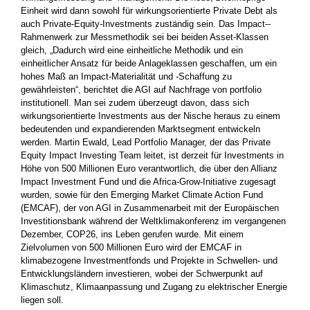
Einheit wird dann sowohl für wirkungsorientierte Private Debt als
auch Private-Equity-Investments zuständig sein. Das Impact-­
Rahmenwerk zur Messmethodik sei bei beiden Asset-Klassen
gleich, „Dadurch wird eine einheitliche Methodik und ein
einheitlicher Ansatz für beide Anlageklassen geschaffen, um ein
hohes Maß an Impact-Materialität und -Schaffung zu
gewährleisten“, ­berichtet die AGI auf Nachfrage von portfolio
institutionell. Man sei zudem überzeugt davon, dass sich
wirkungsorientierte Investments aus der Nische heraus zu einem
bedeutenden und expandierenden Marktsegment entwickeln
werden. Martin Ewald, Lead Portfolio Manager, der das Private
Equity Impact Investing Team leitet, ist derzeit für Investments in
Höhe von 500 Millionen Euro verantwortlich, die über den Allianz
Impact Investment Fund und die Africa-Grow-Initiative zugesagt
wurden, sowie für den Emerging Market Climate Action Fund
(EMCAF), der von AGI in ­Zusammenarbeit mit der Europäischen
Investitionsbank während der Weltklimakonferenz im vergangenen
Dezember, COP26, ins Leben gerufen wurde. Mit einem
Zielvolumen von 500 Millionen Euro wird der EMCAF in
klimabezogene Investmentfonds und Projekte in Schwellen- und
Entwicklungsländern investieren, ­wobei der Schwerpunkt auf
Klimaschutz, Klimaanpassung und ­Zugang zu elektrischer Energie
liegen soll.