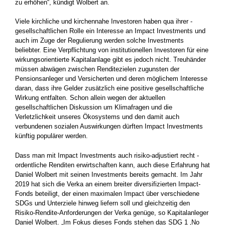
zu erhöhen“, kündigt Wolbert an.
Viele kirchliche und kirchennahe Investoren haben qua ihrer ­
gesellschaftlichen Rolle ein Interesse an Impact Investments und
auch im Zuge der Regulierung werden solche Investments
beliebter. Eine Verpflichtung von institutionellen Investoren für eine
­wirkungsorientierte Kapitalanlage gibt es jedoch nicht. Treuhänder
müssen abwägen zwischen Renditezielen zugunsten der
Pensionsanleger und Versicherten und deren möglichem Interesse
daran, dass ihre Gelder zusätzlich eine positive gesellschaftliche
Wirkung entfalten. Schon allein wegen der aktuellen
gesellschaftlichen ­Diskussion um Klimafragen und die
Verletzlichkeit unseres Ökosystems und den damit auch
verbundenen sozialen Auswirkungen dürften Impact Investments
künftig populärer werden.
Dass man mit Impact Investments auch risiko-adjustiert recht ­
ordentliche Renditen erwirtschaften kann, auch diese Erfahrung hat
Daniel Wolbert mit seinen Investments bereits gemacht. Im Jahr
2019 hat sich die Verka an einem breiter diversifizierten ­Impact-
Fonds beteiligt, der einen maximalen Impact über ­verschiedene
SDGs und Unterziele hinweg liefern soll und ­gleichzeitig den
Risiko-Rendite-Anforderungen der Verka genüge, so Kapitalanleger
Daniel Wolbert. „Im Fokus dieses Fonds ­stehen das SDG 1 ‚­No