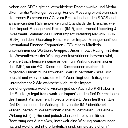
Neben den SDGs gibt es verschiedene Rahmenwerke und Metho­
diken für die Wirkungsmessung. Für die Messung orientieren sich
die Impact-Experten der AGI zum Beispiel neben den SDGS auch
an anerkannten Rahmenwerken und Standards der Branche, wie
dem Impact Management Project (IMP), dem Impact Reporting &
Investment Standard des Global Impact Investing Network (GIIN
IRIS+) und den „Operating Principles for Impact Management“ der
International Finance Corporation (IFC), einem Mitglieds­
unternehmen der Weltbank-Gruppe. „Unser Impact-Rating, mit dem
die Wesentlichkeit der Wirkung von Investitionen bewertet wird,
orientiert sich beispielsweise an den fünf Wirkungs­dimensionen
des IMP“, so die AGI. Diese fünf Dimensionen ­suchen, die
folgenden Fragen zu beantworten: Wer ist betroffen? Was wird
erreicht und wie viel wird erreicht? Worin liegt der ­Beitrag des
Unternehmens? Wie wahrscheinlich ist der Impact
beziehungsweise welche Risiken gibt es? Auch die PRI haben in
der ­Studie „A legal framework for Impact“ an den fünf Dimensionen
des Impact Management Projects orientiert. Darin heißt es: „Die
fünf Dimensionen der ­Wirkung, die von der IMP identifiziert ­
wurden, helfen im Wesentlichen dabei zu definieren, was eine ­
Wirkung ist. (…) Sie sind ­jedoch aber auch relevant für die ­
Bewertung des Ausmaßes, ­inwieweit eine Wirkung stattgefunden
hat und welche Schritte ­erforderlich sind, um sie zu sichern.“