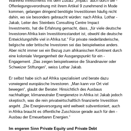
Während Investments mit dem Zusatz „Impact“ auch durch die ­
Offenlegungsverordnung mit ihrem Artikel 9 zunehmend in Mode
kommen, gelangen dringend benötigte Investitionen häufig nicht
dahin, wo sie besonders gebraucht würden: nach Afrika. Lothar ­
Jakab, Leiter des Steinbeis Consulting Centre Impact
Investments, hat die Erfahrung gemacht, dass, „für viele deutsche
Investoren ­Afrika kein Investitionsstandort ist, obwohl die deutsche
Entwicklungshilfe­ viel in Afrika tut.“ Für private niederländerische,
belgische oder ­britische Investoren sei das beispielweise anders.
Aber nicht immer sei ein Bezug zum afrikanischen Kontinent durch
eine koloniale Vergangenheit der Ausgangspunkt für ein ­
Engagement. „Das zeigen beispielsweise die Skandinavier oder
Schweizer ­Stiftungen“, weiss Lothar Jakab.
Er selbst habe sich auf Afrika spezialisiert und berate dazu
vorwiegend europäische Investoren. „Man kann vor Ort viel
bewegen“, glaubt der Berater. Hinsichtlich des Ausbaus
nachhaltiger, ­klimaneutraler Energienetze in Afrika ist Jakab jedoch
skeptisch, was die rein privatwirtschaftlich finanzierte Investition
angeht. „Die Energieversorgung wird weltweit subventioniert, auch
in ­Afrika braucht es öffentliche Zuschüsse gerade auch für den ­
Ausbau der Erneuerbaren Energien.“
Im engeren Sinn Private Equity und Private Debt