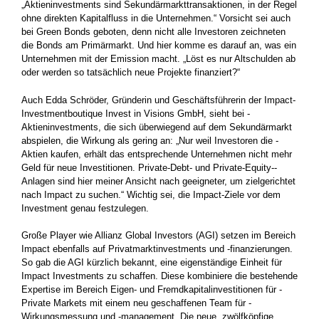
„Aktieninvestments sind Sekundärmarkttransaktionen, in der Regel
ohne direkten Kapitalfluss in die Unternehmen.“ Vorsicht sei auch
bei Green Bonds geboten, denn nicht alle Investoren zeichneten
die Bonds am Primärmarkt. Und hier komme es darauf an, was ein
Unternehmen mit der Emission macht. „Löst es nur Altschulden ­ab
oder werden so tatsächlich neue Projekte finanziert?“
Auch Edda Schröder, Gründerin und Geschäftsführerin der ­Impact-
Investmentboutique Invest in Visions GmbH, sieht bei ­
Aktieninvestments, die sich überwiegend auf dem Sekundärmarkt
abspielen, die Wirkung als gering an: „Nur weil Investoren die ­
Aktien kaufen, erhält das entsprechende Unternehmen nicht mehr
Geld für neue Investitionen. Private-Debt- und Private-Equity-­
Anlagen sind hier meiner Ansicht nach geeigneter, um zielgerichtet
nach Impact zu suchen.“ Wichtig sei, die Impact-Ziele vor dem
Investment genau festzulegen.
Große Player wie Allianz Global Investors (AGI) setzen im Bereich
Impact ebenfalls auf Privatmarktinvestments und -finanzierungen.
So gab die AGI kürzlich bekannt, eine eigenständige Einheit für
Impact Investments zu schaffen. Diese kombiniere die bestehende
Expertise im Bereich Eigen- und Fremdkapitalinvestitionen für ­
Private Markets mit einem neu geschaffenen Team für ­
Wirkungsmessung und -management. Die neue, zwölfköpfige