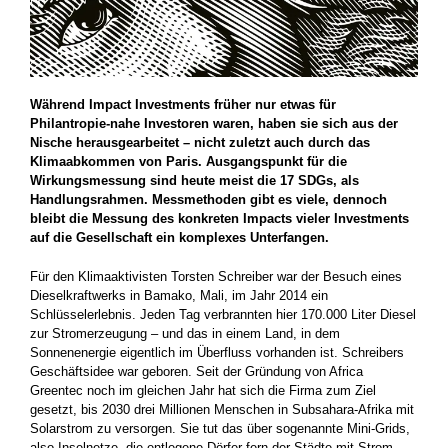
Während Impact Investments früher nur etwas für
Philantropie-nahe Investoren waren, haben sie sich aus der
Nische heraus­gearbeitet – nicht zuletzt auch durch das
Klimaabkommen von ­Paris. Ausgangspunkt für die
Wirkungsmessung sind heute meist die 17 SDGs, als
Handlungsrahmen. Messmethoden gibt es viele, dennoch
bleibt die ­Messung des ­konkreten Impacts vieler Investments
auf die ­Gesellschaft ein ­komplexes Unterfangen.
Für den Klimaaktivisten Torsten Schreiber war der Besuch eines
Dieselkraftwerks in Bamako, Mali, im Jahr 2014 ein
Schlüsselerlebnis. ­Jeden Tag verbrannten hier 170.000 Liter Diesel
zur Strom­erzeugung – und das in einem Land, in dem
Sonnenenergie eigentlich im Überfluss vorhanden ist. Schreibers
Geschäftsidee war ­geboren. Seit der Gründung von Africa
Greentec noch im gleichen Jahr hat sich die Firma zum Ziel
gesetzt, bis 2030 drei Millionen Menschen in Subsahara-Afrika mit
Solarstrom zu versorgen. Sie tut das über sogenannte Mini-Grids,
also Inselnetze, die entlegene Dörfer fern der Städte mit Strom