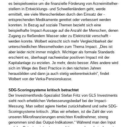
es beispielsweise um die finanzielle Förderung von Arzneimittelher­
stellern in Entwicklungs- und Schwellenländern geht, werde
ermittelt, wie viele ­Menschenleben durch den Einsatz der ­
entsprechenden Medikamente gerettet oder verbessert werden
konnten. In Bezug auf soziale Themen bezieht sich eine
beispielhafte Impact-Aussage auf die Anzahl der Menschen, denen
Zugang zu fließendem Wasser oder zu Elektrizität verschafft ­
werden konnte. Wolbert wünscht sich mehr Vergleichbarkeit der
unterschiedlichen Messmethoden zum Thema Impact. „Dies ist
aber leider nicht immer möglich. Wichtiger als formale Standards
erscheint es, überhaupt nachweisbar positiven Impact mit der
Kapitalanlage zu erzielen. Je mehr, desto besser. Alles andere wird
sich im ­Wege des Best Practice in den nächsten ­Jahren
herausbilden und dann ja auch stetig weiterentwickeln“, findet
Wolbert von der Verka-Pensionskasse.
SDG-Scoringsysteme kritisch betrachtet
Der Investmentfonds-Spezialist Stefan Fritz von GLS Investments
sieht noch erheblichen Verbesserungsbedarf bei der Impact-
Messung. Man selbst agiere hierbei zurückhaltend und sehe SDG-
Scoringsysteme kritisch. „Was wir erheben, ist die Zahl der von
unseren­ Mikrofinanzierungen erreichten Kreditnehmer, streng
genommen sind das ­Output-Indikatoren.“ Während man den ­Input