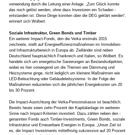
verwendung durch die Leitung einer Anlage. „Zum Glück konnte
das noch gelöst werden, ohne dass Investoren ein Schaden ­
entstanden ist. Diese Dinge konnten über die DEG geklärt ­werden“,
erinnert sich Wolbert.
Soziale Infrastruktur, Green Bonds und Timber
Ein weiterer Impact-Fonds, den die Verka erstmals 2015
zeichnete, stellt auf Energieeffizienzmaßnahmen im Immobilien-
und ­Infrastrukturbereich in Europa ab. Zielländer sind neben
Deutschland hauptsächlich Frankreich und Italien, so Wolbert. Es
handele sich um energetische Sanierungen an Bestandsobjekten,
wobei es hier vorwiegend um die Themen wie Dämmung und
Heizsysteme ­ginge, nicht lediglich um kleinere Maßnahmen wie
LED-Beleuchtung oder Gebäudeleitsysteme. In der Folge der
Maßnahmen ­reduzierten sich die jährlichen Energiekosten um 20
bis 30 ­Prozent.
Die Impact-Ausrichtung der Verka-Pensionskasse ist beachtlich.
Bereits heute seien zehn Prozent der Kapitalanlage im weiteren
Sinne nach Impact-Kriterien investiert. Dazu zählen neben den ­
genannten Fonds auch Timber-Investments, Green Bonds, soziale
Infrastruktur und Erneuerbare Energien in Europa: „Unser Ziel ist
es, die Impact Investments mittelfristig sukzessive auf 20 Prozent