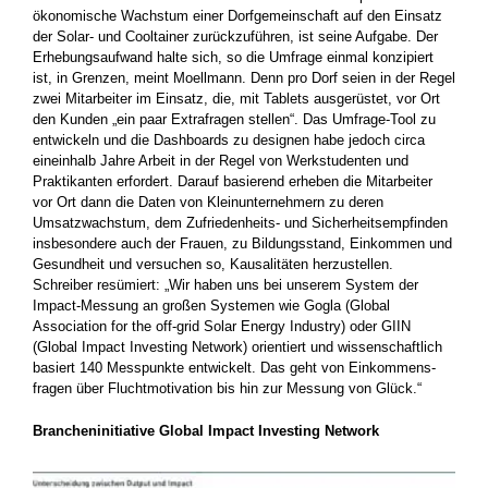
ökonomische Wachstum einer Dorf­gemeinschaft auf den Einsatz
der Solar- und Cooltainer zurückzuführen, ist seine Aufgabe. Der
Erhebungsaufwand halte sich, so die Umfrage einmal konzipiert
ist, in Grenzen, meint Moellmann. Denn pro Dorf ­seien in der Regel
zwei Mitarbeiter im Einsatz, die, mit Tablets ­ausgerüstet, vor Ort
den Kunden „ein paar Extrafragen stellen“. Das Umfrage-Tool zu
entwickeln und die Dashboards zu designen habe jedoch circa
eineinhalb Jahre Arbeit in der Regel von Werk­studenten und
Praktikanten erfordert. Darauf basierend erheben die Mitarbeiter
vor Ort dann die Daten von Kleinunternehmern zu deren
Umsatzwachstum, dem Zufriedenheits- und Sicherheitsempfinden
insbesondere auch der Frauen, zu Bildungsstand, ­Einkommen und
Gesundheit und versuchen so, Kausalitäten ­herzustellen.
Schreiber resümiert: „Wir haben uns bei unserem System der
Impact-Messung an großen Systemen wie Gogla (Global
Association for the off-grid Solar Energy Industry) oder GIIN
(Global Impact Investing Network) orientiert und wissenschaftlich
basiert 140 Messpunkte entwickelt. Das geht von Einkommens­
fragen über Fluchtmotivation bis hin zur Messung von Glück.“
Brancheninitiative Global Impact Investing Network