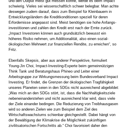
und den Output meist gut messen könne, werde es beim Impact
schwierig. Vieles sei wissenschaftlich schwer belegbar. Man achte
deswegen zudem darauf, dass zum Beispiel für Kleinbauern in
Entwicklungsländern die Kreditkonditionen speziell­ für deren
Erfordernisse angepasst sind. Meist benötigen sie hohe Anfangs­
investitionen und zahlen den Kredit erst nach der Ernte zurück.
„Impact Investoren können auch grundsätzlich bewusst ein
höheres Risiko nehmen, um Additionalität, also einen sozial-
ökologischen Mehrwert zur finanziellen Rendite, zu erreichen“, so
Fritz.
Ebenfalls Skepsis, aber aus anderer Perspektive, formuliert
Young-Jin Choi, Impact-Investing-Experte beim gemeinnützigen
Think Tank und Beratungshaus Phineo und Leiter einer
Arbeitsgruppe zur Wirkungsmessung beim Bundesverband Impact
Investing. Er findet, die Grenzen der ökologischen Tragfähigkeit
unseres ­Planeten seien in den SDGs nicht ausreichend abgebildet:
„Was mich an den SDGs stört, ist, dass die Nachhaltigkeitsziele
neben­einanderstehen und nicht ausreichend klar wird, dass viele
der Ziele­ einander bedingen. Die Reduzierung von Treibhausgasen
wird so anderen Zielen wie zum Beispiel dem Ziel des
Wirtschaftswachstums schienbar gleichgestellt. Dabei hängt von
der Bewältigung der Klimakrise die Möglichkeit zukünftigen
zivilitsatorischen Fortschritts ab.“ Choi favorisiert daher den