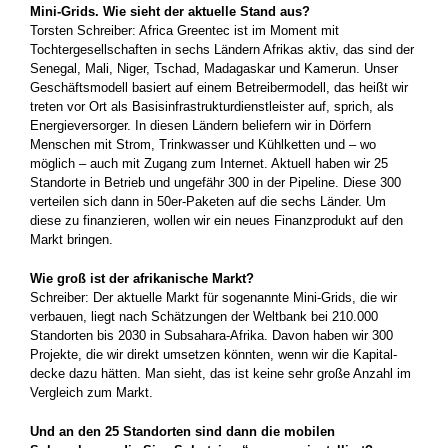
Mini-Grids. Wie sieht der aktuelle Stand aus?
Torsten Schreiber: Africa Greentec ist im Moment mit
Tochtergesellschaften in sechs Ländern Afrikas aktiv, das sind der
Senegal, Mali, Niger, Tschad, Madagaskar und Kamerun. Unser
Geschäftsmodell ­basiert auf einem Betreibermodell, das heißt wir
treten vor Ort als Basisinfrastruktur­dienstleister auf, sprich, als
Energieversorger. In diesen Ländern beliefern wir in Dörfern
Menschen mit Strom, Trinkwasser und Kühlketten und – wo
möglich – auch mit Zugang zum Internet. Aktuell haben wir 25
Standorte in Betrieb und ungefähr 300 in der Pipeline. Diese 300
verteilen sich dann in 50er-Paketen auf die sechs Länder. Um
diese zu finanzieren, wollen wir ein neues Finanzprodukt auf den
Markt bringen.
Wie groß ist der afrikanische Markt?
Schreiber: Der aktuelle Markt für sogenannte Mini-Grids, die wir
verbauen, liegt nach Schätzungen der Weltbank bei 210.000
Standorten bis 2030 in Subsahara-Afrika. Davon haben wir 300
Projekte, die wir direkt­ umsetzen könnten, wenn wir die Kapital­
decke dazu hätten. Man sieht, das ist keine sehr große Anzahl im
Vergleich zum Markt.
Und an den 25 Standorten sind dann die mobilen