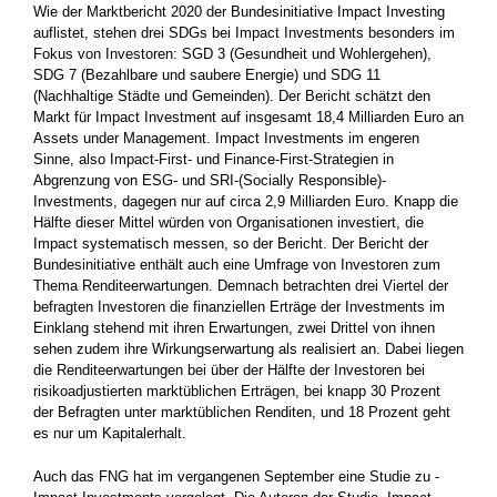
Wie der Marktbericht 2020 der Bundesinitiative Impact Investing
auflistet, stehen drei SDGs bei Impact Investments besonders im
Fokus von Investoren: SGD 3 (Gesundheit und Wohlergehen),
SDG 7 (Bezahlbare und saubere Energie) und SDG 11
(Nachhaltige Städte und Gemeinden). Der Bericht schätzt den
Markt für Impact Investment auf insgesamt 18,4 Milliarden Euro an
Assets under Management. Impact Investments im engeren
Sinne, also Impact-First- und Finance-First-Strategien in
Abgrenzung von ESG- und SRI-(Socially Responsible)-
Investments, dagegen nur auf circa 2,9 Milliarden Euro. Knapp die
Hälfte dieser Mittel würden von Organisationen investiert, die
Impact systematisch messen, so der ­Bericht. Der Bericht der
Bundesinitiative enthält auch eine Umfrage von ­Investoren zum
Thema Renditeerwartungen. Demnach ­betrachten drei Viertel der
befragten Investoren die finanziellen ­Erträge der ­Investments im
Einklang stehend mit ihren Erwartungen, zwei Drittel von ihnen
sehen zudem ihre Wirkungserwartung als realisiert an. Dabei liegen
die Renditeerwartungen bei über der Hälfte der Investoren bei
risikoadjustierten marktüblichen Erträgen, bei knapp 30 Prozent
der Befragten unter marktüblichen ­Renditen, und 18 Prozent geht
es nur um Kapitalerhalt.
Auch das FNG hat im vergangenen September eine Studie zu ­