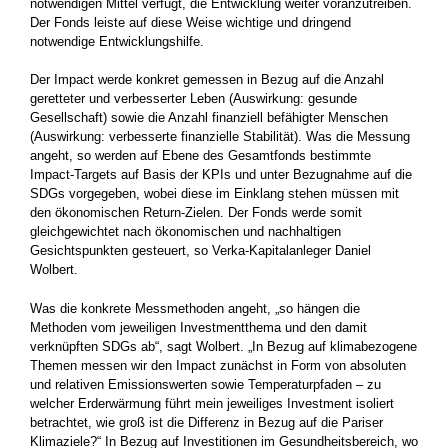
notwendigen Mittel verfügt, die Entwicklung weiter ­voranzutreiben.
Der Fonds leiste auf diese Weise wichtige und dringend
notwendige Entwicklungs­hilfe.
Der Impact werde konkret gemessen in Bezug auf die Anzahl
geretteter und ­verbesserter Leben (Auswirkung: gesunde
Gesellschaft) sowie die Anzahl finanziell ­befähigter Menschen
(Auswirkung: verbesserte finanzielle Stabilität). Was die ­Messung
angeht, so werden auf Ebene des Gesamtfonds bestimmte
Impact-Targets auf Basis der KPIs und unter Bezugnahme auf die
SDGs vorgegeben, wobei diese im Einklang stehen müssen mit
den ökonomischen ­Return-Zielen. Der Fonds werde somit
gleichgewichtet nach ökonomischen und nachhaltigen
Gesichtspunkten gesteuert, so Verka-Kapitalanleger Daniel
Wolbert.
Was die konkrete Messmethoden angeht, „so hängen die
Methoden vom jeweiligen Investmentthema und den damit
verknüpften SDGs ab“, sagt Wolbert. „In Bezug auf klimabezogene
Themen messen wir den Impact zunächst in Form von absoluten
und relativen Emissionswerten sowie ­Temperaturpfaden – zu
welcher Erderwärmung führt mein jeweiliges Investment ­isoliert
betrachtet, wie groß ist die Differenz in Bezug auf die Pariser
Klimaziele?“ In ­Bezug auf Investitionen im Gesundheits­bereich, wo