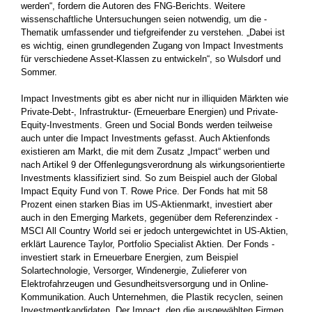
werden“, fordern die Autoren des FNG-Berichts. Weitere
wissenschaftliche Untersuchungen seien notwendig, um die ­
Thematik umfassender und ­tiefgreifender zu verstehen. „Dabei ist
es wichtig, einen grundlegenden Zugang von Impact Investments
für verschiedene Asset-­Klassen zu entwickeln“, so Wulsdorf und
Sommer.
Impact Investments gibt es aber nicht nur in illiquiden Märkten wie
Private-Debt-, Infrastruktur- (Erneuerbare Energien) und Private­-
Equity-Investments. Green und Social Bonds werden ­teilweise
auch unter die Impact Investments gefasst. Auch Aktienfonds
existieren am Markt, die mit dem Zusatz „Impact“ werben und
nach Artikel 9 der Offenlegungsverordnung als wirkungs­orientierte
Investments klassifiziert sind. So zum Beispiel auch der Global
Impact Equity Fund von T. Rowe Price. Der Fonds hat mit 58
Prozent einen starken Bias im US-Aktienmarkt, investiert aber
auch in den Emerging Markets, gegenüber dem Referenzindex ­
MSCI All Country World sei er jedoch untergewichtet in US-­Aktien,
erklärt Laurence Taylor, Portfolio Specialist Aktien. Der Fonds ­
investiert stark in Erneuerbare Energien, zum Beispiel
Solartechnologie, Versorger, Windenergie, Zulieferer von
Elektrofahrzeugen und Gesundheitsversorgung und in Online-
Kommunikation. Auch Unternehmen, die Plastik recyclen, seinen
Investmentkandidaten. Der Impact, den die ausgewählten Firmen