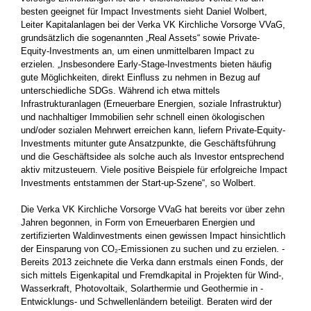
besten geeignet für Impact Investments sieht Daniel Wolbert,
Leiter ­Kapitalanlagen bei der Verka VK Kirchliche Vorsorge VVaG,
grundsätzlich die sogenannten „Real Assets“ sowie Private-
Equity-­Investments an, um einen unmittelbaren Impact zu
erzielen. „Insbesondere Early-Stage-Investments bieten häufig
gute Möglich­keiten, direkt Einfluss zu nehmen in Bezug auf
unterschiedliche SDGs. Während ich etwa mittels
Infrastrukturanlagen (Erneuer­bare Energien, soziale Infrastruktur)
und nachhaltiger ­Immobilien sehr schnell einen ökologischen
und/oder sozialen Mehrwert ­erreichen kann, liefern Private-Equity-
Investments ­mitunter gute Ansatzpunkte, die Geschäftsführung
und die ­Geschäftsidee als ­solche auch als Investor entsprechend
aktiv ­mitzusteuern. Viele ­positive Beispiele für erfolgreiche Impact
­Investments ­entstammen der Start-up-Szene“, so Wolbert.
Die Verka VK Kirchliche Vorsorge VVaG hat bereits vor über zehn
Jahren begonnen, in Form von Erneuerbaren Energien und
zertifizierten Waldinvestments einen gewissen Impact hinsichtlich
der Einsparung von CO₂-Emissionen zu suchen und zu erzielen. ­
Bereits 2013 zeichnete die Verka dann erstmals einen Fonds, der
sich ­mittels Eigenkapital und Fremdkapital in Projekten für Wind-,
Wasserkraft, Photovoltaik, Solarthermie und Geothermie in ­
Entwicklungs- und Schwellenländern beteiligt. Beraten wird der