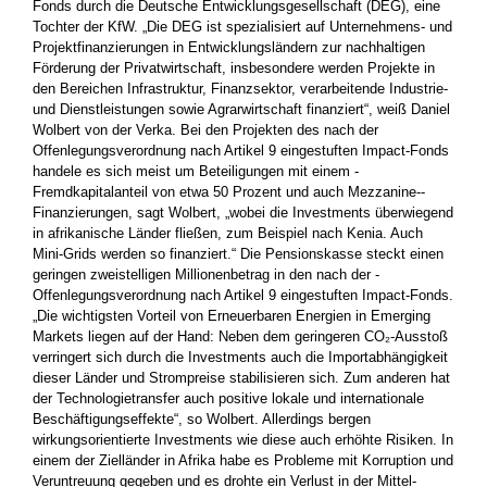
Fonds durch die Deutsche Entwicklungsgesellschaft (DEG), eine
Tochter der KfW. „Die DEG ist spezialisiert auf Unternehmens- und
Projektfinanzierungen in Entwicklungsländern zur nachhaltigen
Förderung der Privatwirtschaft, insbesondere werden Projekte in
den Bereichen Infrastruktur, Finanzsektor, verarbeitende Industrie­
und Dienstleistungen sowie Agrarwirtschaft finanziert“, weiß Daniel
Wolbert von der Verka. Bei den Projekten des nach der
Offenlegungsverordnung nach Artikel 9 eingestuften Impact-Fonds
handele es sich meist um Beteiligungen mit einem ­
Fremdkapitalanteil von etwa 50 Prozent und auch Mezzanine-­
Finanzierungen, sagt Wolbert, „wobei die Investments über­wiegend
in afrikanische Länder fließen, zum Beispiel nach Kenia. Auch
Mini-Grids werden so finanziert.“ Die Pensionskasse steckt einen
geringen zweistelligen Millionenbetrag in den nach der ­
Offenlegungsverordnung nach Artikel 9 eingestuften­ ­Impact-Fonds.
„Die wichtigsten Vorteil von ­Erneuerbaren Energien in Emerging
Markets liegen auf der Hand: Neben dem geringeren CO₂-Ausstoß
verringert sich durch die ­Investments auch die ­Importabhängigkeit
dieser Länder und Strompreise stabilisieren sich. Zum anderen hat
der Technologietransfer auch positive ­lokale und internationale
Beschäftigungs­effekte“, so Wolbert. Allerdings ­bergen
wirkungsorientierte Investments wie diese auch erhöhte ­Risiken. In
einem der Zielländer in Afrika habe es Probleme mit Korruption und
­Veruntreuung gegeben und es drohte ein Verlust in der Mittel­