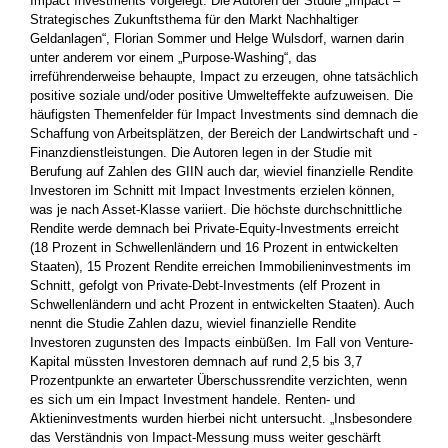
Impact Investments vorgelegt. Die Autoren der Studie „Impact –
Strategisches Zukunftsthema für den Markt Nachhaltiger
Geldanlagen“, Florian Sommer und Helge Wulsdorf, warnen darin
unter anderem vor einem „Purpose-Washing“, das
irreführenderweise behaupte, Impact zu erzeugen, ohne tatsächlich
positive soziale und/oder positive Umwelteffekte aufzuweisen. Die
häufigsten ­Themenfelder für Impact Investments sind demnach die
Schaffung von ­Arbeitsplätzen, der Bereich der Landwirtschaft und ­
Finanzdienstleistungen. Die Autoren legen in der Studie mit
Berufung auf ­Zahlen des GIIN auch dar, wieviel finanzielle Rendite
­Investoren im Schnitt mit Impact Investments erzielen können,
was je nach ­Asset-Klasse variiert. Die höchste durchschnittliche
Rendite werde demnach bei Private-Equity-Investments erreicht
(18 Prozent in Schwellenländern und 16 Prozent in entwickelten
Staaten), 15 Prozent Rendite erreichen Immobilieninvestments im
Schnitt, gefolgt von Private-Debt-Investments (elf Prozent in
Schwellenländern und acht Prozent in entwickelten Staaten). Auch
nennt die Studie Zahlen dazu, wieviel finanzielle Rendite
Investoren zugunsten des Impacts einbüßen. Im Fall von Venture-
Kapital müssten ­Investoren demnach auf rund 2,5 bis 3,7
Prozentpunkte an erwarteter ­Überschussrendite verzichten, wenn
es sich um ein Impact ­Investment handele. Renten- und
Aktieninvestments ­wurden ­hierbei nicht untersucht. „Insbesondere
das Verständnis von Impact-Messung muss weiter geschärft