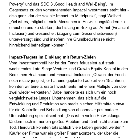
Poverty‘ und das SDG 3 ‚Good Health and Well-Being‘. Im
Gegensatz zu den vorher­gehenden Impact-Investments steht hier ­
also ganz klar der soziale Impact im Mittelpunkt“, sagt Wolbert.
„Ziel ist es, möglichst viele Menschen in Entwicklungsländern zu
erreichen und zu stärken, die bislang in ­Bezug auf Armut (Financial
Inclusion) und Gesundheit (Zugang zum Gesundheits­wesen)
unterversorgt sind und insofern ihre Grundbedürfnisse nicht
hinreichend befriedigen können.“
Impact-Targets im Einklang mit Return-Zielen
Vom Investmentprofil her ist der Fonds ­fokussiert auf stark
wachsendes Late-Stage-Venture- und Growth-Equity-Kapital in den
Bereichen Healthcare und ­Financial Inclusion. „Obwohl der Fonds
noch relativ jung ist, er hat eine geplante Laufzeit von 15 Jahren,
konnten wir bereits erste Investments mit einem Multiple von über
zwei wieder verkaufen.“ Dabei handelte es sich um ein noch
vergleichsweise ­junges Unternehmen, das sich auf die
Entwicklung und Produktion­ von medizinischen Hilfsmitteln etwa
für die Kontrolle und Behandlung von abnormaler postpartaler
Uterusblutung spezialisiert hat. „Das ist in vielen Entwicklungs­
ländern noch immer ein großes Problem und führt nicht selten zum
Tod. Hierdurch konnten tatsächlich viele Leben gerettet werden.“
Käufer der ­Firma war ein großer Pharmakonzern, der über die