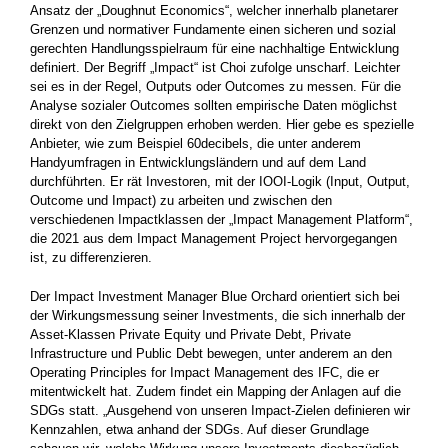
Ansatz der „Doughnut Economics“, welcher innerhalb planetarer
Grenzen und normativer­ Fundamente einen sicheren und sozial
gerechten Handlungsspielraum für eine nachhaltige Entwicklung
definiert. Der Begriff ­„Impact“ ist Choi zufolge unscharf. Leichter
sei es in der Regel, ­Outputs oder Outcomes zu messen. Für die
Analyse sozialer­ ­Outcomes sollten empirische Daten möglichst
direkt von den Zielgruppen erhoben werden. Hier gebe es spezielle
Anbieter, wie zum Beispiel 60decibels, die unter anderem
Handyumfragen in Entwicklungsländern und auf dem Land
durchführten. Er rät ­Investoren, mit der IOOI-Logik (Input, Output,
Outcome und ­Impact) zu arbeiten und zwischen den
verschiedenen Impact­klassen der „Impact Management Platform“,
die 2021 aus dem ­Impact Management Project hervorgegangen
ist, zu differenzieren.
Der Impact Investment Manager Blue Orchard orientiert sich bei
der Wirkungsmessung seiner Investments, die sich innerhalb der
Asset-Klassen Private Equity und Private Debt, Private
Infrastructure und Public Debt bewegen, unter anderem an den
Operating Principles for Impact Management des IFC, die er
mitentwickelt hat. Zudem findet ein Mapping der Anlagen auf die
SDGs statt. „Ausgehend von unseren Impact-Zielen definieren wir
Kennzahlen, etwa anhand der SDGs. Auf dieser Grundlage