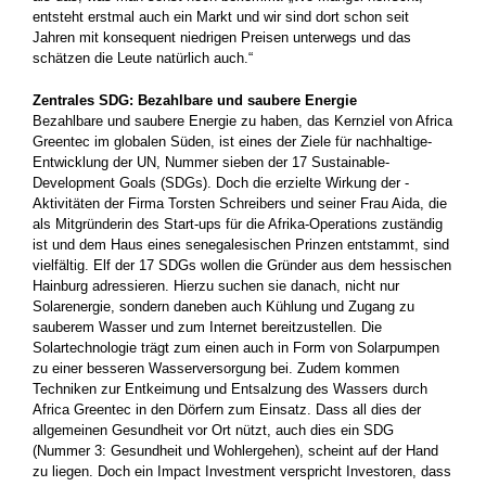
entsteht erstmal auch ein Markt und wir sind dort schon seit
Jahren mit konsequent niedrigen Preisen unterwegs und das
schätzen die Leute natürlich auch.“
Zentrales SDG: Bezahlbare und saubere Energie
Bezahlbare und saubere Energie zu haben, das Kernziel von ­Africa
Greentec im globalen Süden, ist eines der Ziele für nachhaltige­
Entwicklung der UN, Nummer sieben der 17 Sustainable­
Development Goals (SDGs). Doch die erzielte Wirkung der ­
Aktivitäten der Firma Torsten Schreibers und seiner Frau Aida, die
als Mitgründerin des Start-ups für die Afrika-Operations ­zuständig
ist und dem Haus eines senegalesischen Prinzen entstammt, sind
vielfältig. Elf der 17 SDGs wollen die Gründer aus dem hessischen
Hainburg ­adressieren. Hierzu suchen sie danach, nicht nur
Solarenergie, sondern daneben auch Kühlung und ­Zugang zu
sauberem Wasser und zum Internet bereitzustellen. Die
Solartechnologie trägt zum einen auch in Form von Solarpumpen
zu einer besseren Wasserversorgung bei. Zudem kommen
Techniken zur Entkeimung und Entsalzung des Wassers durch
Africa Greentec in den Dörfern zum Einsatz. Dass all dies der
allgemeinen Gesundheit vor Ort nützt, auch dies ein SDG
(Nummer 3: Gesundheit und Wohlergehen), scheint auf der Hand
zu liegen. Doch ein Impact Investment ­verspricht Investoren, dass