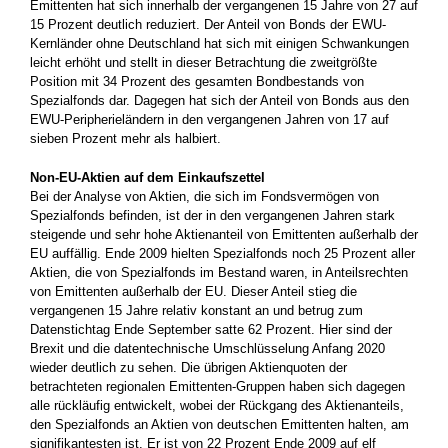
Emittenten hat sich innerhalb der vergangenen 15 Jahre von 27 auf
15 Prozent deutlich reduziert. Der Anteil von Bonds der EWU-
Kernländer ohne Deutschland hat sich mit einigen Schwankungen
leicht erhöht und stellt in dieser Betrachtung die zweitgrößte
Position mit 34 Prozent des gesamten Bondbestands von
Spezialfonds dar. Dagegen hat sich der Anteil von Bonds aus den
EWU-Peripherieländern in den vergangenen Jahren von 17 auf
sieben Prozent mehr als halbiert.
Non-EU-Aktien auf dem Einkaufszettel
Bei der Analyse von Aktien, die sich im Fondsvermögen von
Spezialfonds befinden, ist der in den vergangenen Jahren stark
steigende und sehr hohe Aktienanteil von Emittenten außerhalb der
EU auffällig. Ende 2009 hielten Spezialfonds noch 25 Prozent aller
Aktien, die von Spezialfonds im Bestand waren, in Anteilsrechten
von Emittenten außerhalb der EU. Dieser Anteil stieg die
vergangenen 15 Jahre relativ konstant an und betrug zum
Datenstichtag Ende September satte 62 Prozent. Hier sind der
Brexit und die datentechnische Umschlüsselung Anfang 2020
wieder deutlich zu sehen. Die übrigen Aktienquoten der
betrachteten regionalen Emittenten-Gruppen haben sich dagegen
alle rückläufig entwickelt, wobei der Rückgang des Aktienanteils,
den Spezialfonds an Aktien von deutschen Emittenten halten, am
signifikantesten ist. Er ist von 22 Prozent Ende 2009 auf elf