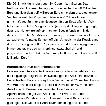
Die Q3-Entwicklung lässt auch im Gesamtjahr Spuren. Das
Nettomittelaufkommen beträgt per Ende September 20 Milliarden
Euro und liegt damit elf Milliarden Euro unter dem entsprechenden
Vergleichswert des Vorjahres. Dabei war 2023 bereits ein
mittelmäßiges Jahr für das Neugeschäft von Spezialfonds. „Wir
haben in der letzten Ausgabe des Quarterly die Prognose gewagt,
dass das Nettomittelaufkommen von Spezialfonds am Ende
dieses Jahres bei 55 Milliarden Euro liegt. Da waren wir wohl etwas
zu euphorisch“, räumt Schuerhoff ein. „Angesichts der Regel, dass
das Jahresendgeschäft im Spezialfondsmarkt erfahrungsgemäß
immer gut ist, bleiben wir allerdings etwas „bullish“ und
prognostizieren für 2024 ein Nettomittelaufkommen in Höhe von 38
Milliarden Euro.“
Bondbestand nun sehr international
Eine weitere interessante Analyse des Quarterly bezieht sich auf
die langjährigen regionalen Entwicklungen bei Anleihen und Aktien.
Per aktuellem Datenstichtag Ende September 2024 machen Bonds
von Emittenten der übrigen Länder außerhalb der EU mit einem
Anteil von 38 Prozent am gesamten Bondbestand von
Spezialfonds den größten Anteil aus. Der Anteil ist in den
vergangenen 15 Jahren von 15 Prozent Ende 2009 signifikant
gestiegen. Die Quote der Schuldverschreibungen deutscher