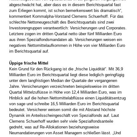
abgeschwächt hat, aber dass es in diesem Berichtsquartal fast
zum Erliegen kommt, ist schon bemerkenswert bis dramatisch“,
kommentiert Kommalpha-Vorstand Clemens Schuerhoff. Für das
schlechte Nettoneugeschäft des Berichtsquartals sind zwei
Investorengruppen verantwortlich: Versicherungen und Corporates.
Letztere zogen im dritten Quartal netto über fünf Milliarden Euro
aus ihren Spezialfondsmandaten ab. Versicherungen weisen ein
negatives Nettomittelaufkommen in Höhe von vier Milliarden Euro
im Berichtsquartal auf.
Üppige frische Mittel
Kein Grund für den Rückgang ist die „frische Liquidität“. Mit 36,9
Milliarden Euro im Berichtsquartal liegt diese lediglich geringfügig
unter dem langfristigen Median der Quartale der vergangenen
Jahre. Versicherungen verzeichneten beispielsweise im dritten
Quartal Mittelzuflüsse in Höhe von 12,4 Milliarden Euro, was im
Hinblick auf die hohen Nettomittelabflüsse einen Liquiditätsentzug
von sage und schreibe 16,5 Milliarden Euro im Berichtsquartal
bedeutet. Versicherer weisen somit die mit Abstand höchste
Dynamik im Anteilsscheingeschäft von Spezialfonds auf. Laut
Clemens Schuerhoff wurden sehr viele Spezialfondsanteile
gedreht, was auf Re-Allokationen beziehungsweise
Neumandatierungen von Asset Managern schließen lässt. „Und