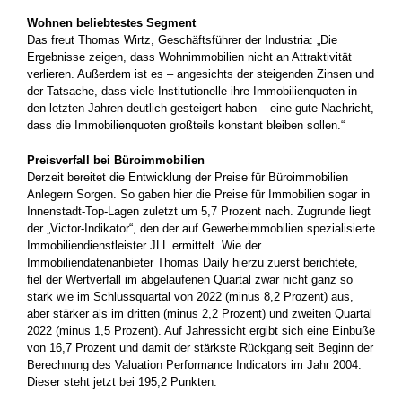
Wohnen beliebtestes Segment
Das freut Thomas Wirtz, Geschäftsführer der Industria: „Die
Ergebnisse zeigen, dass Wohnimmobilien nicht an Attraktivität
verlieren. Außerdem ist es – angesichts der steigenden Zinsen und
der Tatsache, dass viele Institutionelle ihre Immobilienquoten in
den letzten Jahren deutlich gesteigert haben – eine gute Nachricht,
dass die Immobilienquoten großteils konstant bleiben sollen.“
Preisverfall bei Büroimmobilien
Derzeit bereitet die Entwicklung der Preise für Büroimmobilien
Anlegern Sorgen. So gaben hier die Preise für Immobilien sogar in
Innenstadt-Top-Lagen zuletzt um 5,7 Prozent nach. Zugrunde liegt
der „Victor-Indikator“, den der auf Gewerbeimmobilien spezialisierte
Immobiliendienstleister JLL ermittelt. Wie der
Immobiliendatenanbieter Thomas Daily hierzu zuerst berichtete,
fiel der Wertverfall im abgelaufenen Quartal zwar nicht ganz so
stark wie im Schlussquartal von 2022 (minus 8,2 Prozent) aus,
aber stärker als im dritten (minus 2,2 Prozent) und zweiten Quartal
2022 (minus 1,5 Prozent). Auf Jahressicht ergibt sich eine Einbuße
von 16,7 Prozent und damit der stärkste Rückgang seit Beginn der
Berechnung des Valuation Performance Indicators im Jahr 2004.
Dieser steht jetzt bei 195,2 Punkten.