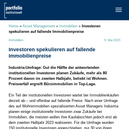
TOGG
NAVI
Home
»
Asset Management
»
Immobilien
»
Investoren
spekulieren auf fallende Immobilienpreise
Immobilien
9. Mai 2023
Investoren spekulieren auf fallende
Immobilienpreise
Industria-Umfrage: Gut die Hälfte der antwortenden
institutionellen Investoren planen Zukäufe, mehr als 80
Prozent davon im zweiten Halbjahr, beliebt ist Wohnen.
Preisverfall ergreift Büroimmobilien in Top-Lage.
Ein Teil der institutionellen Investoren wartet bei Immobilienkäufen
derzeit ab – und offenbar auf fallende Preise. Nach einer Umfrage
des auf Wohnimmobilien spezialisierten Asset Managers Industria
planen einige institutionelle Investoren zwar Zukäufe bei
Immobilien, die meisten wollen ihre Kaufabsichten jedoch erst ab
dem zweiten Halbjahr 2023 realisieren. Für die Umfrage wurden
150 institutionelle Investoren angeschrieben, nur 30 von ihnen