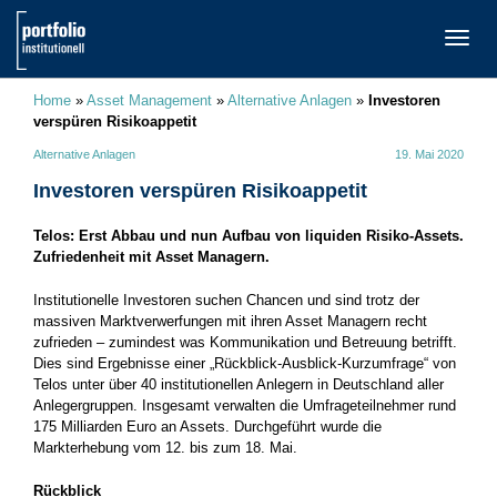
TOGG
NAVI
Home
»
Asset Management
»
Alternative Anlagen
»
Investoren
verspüren Risikoappetit
Alternative Anlagen
19. Mai 2020
Investoren verspüren Risikoappetit
Telos: Erst Abbau und nun Aufbau von liquiden Risiko-Assets.
Zufriedenheit mit Asset Managern.
Institutionelle Investoren suchen Chancen und sind trotz der
massiven Marktverwerfungen mit ihren Asset Managern recht
zufrieden – zumindest was Kommunikation und Betreuung betrifft.
Dies sind Ergebnisse einer „Rückblick-Ausblick-Kurzumfrage“ von
Telos unter über 40 institutionellen Anlegern in Deutschland aller
Anlegergruppen. Insgesamt verwalten die Umfrageteilnehmer rund
175 Milliarden Euro an Assets. Durchgeführt wurde die
Markterhebung vom 12. bis zum 18. Mai.
Rückblick