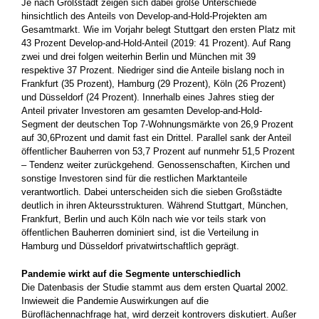
Je nach Großstadt zeigen sich dabei große Unterschiede
hinsichtlich des Anteils von Develop-and-Hold-Projekten am
Gesamtmarkt. Wie im Vorjahr belegt Stuttgart den ersten Platz mit
43 Prozent Develop-and-Hold-Anteil (2019: 41 Prozent). Auf Rang
zwei und drei folgen weiterhin Berlin und München mit 39
respektive 37 Prozent. Niedriger sind die Anteile bislang noch in
Frankfurt (35 Prozent), Hamburg (29 Prozent), Köln (26 Prozent)
und Düsseldorf (24 Prozent). Innerhalb eines Jahres stieg der
Anteil privater Investoren am gesamten Develop-and-Hold-
Segment der deutschen Top 7-Wohnungsmärkte von 26,9 Prozent
auf 30,6Prozent und damit fast ein Drittel. Parallel sank der Anteil
öffentlicher Bauherren von 53,7 Prozent auf nunmehr 51,5 Prozent
– Tendenz weiter zurückgehend. Genossenschaften, Kirchen und
sonstige Investoren sind für die restlichen Marktanteile
verantwortlich. Dabei unterscheiden sich die sieben Großstädte
deutlich in ihren Akteursstrukturen. Während Stuttgart, München,
Frankfurt, Berlin und auch Köln nach wie vor teils stark von
öffentlichen Bauherren dominiert sind, ist die Verteilung in
Hamburg und Düsseldorf privatwirtschaftlich geprägt.
Pandemie wirkt auf die Segmente unterschiedlich
Die Datenbasis der Studie stammt aus dem ersten Quartal 2002.
Inwieweit die Pandemie Auswirkungen auf die
Büroflächennachfrage hat, wird derzeit kontrovers diskutiert. Außer