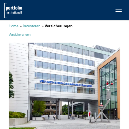
TOGG
NAVI
Home
»
Investoren
»
Versicherungen
Versicherungen