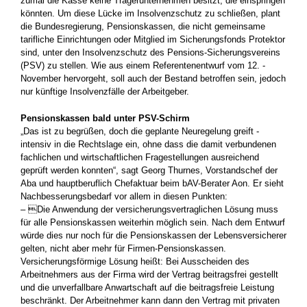
zumal die Kasse keine Trägerunternehmen besitzt, die einspringen
könnten. Um diese Lücke im Insolvenzschutz zu schließen, plant
die Bundesregierung, Pensionskassen, die nicht gemeinsame
tarifliche Einrichtungen oder Mitglied im Sicherungsfonds Protektor
sind, unter den Insolvenzschutz des Pensions-Sicherungsvereins
(PSV) zu stellen. Wie aus einem Referentenentwurf vom 12. ­
November hervorgeht, soll auch der Bestand betroffen sein, jedoch
nur künftige Insolvenzfälle der Arbeitgeber.
Pensionskassen bald unter PSV-Schirm
„Das ist zu begrüßen, doch die geplante Neuregelung greift ­
intensiv in die Rechtslage ein, ohne dass die damit verbundenen
fachlichen und wirtschaftlichen Fragestellungen ausreichend
geprüft werden konnten“, sagt Georg Thurnes, Vorstandschef der
Aba und hauptberuflich Chefaktuar beim bAV-Berater Aon. Er sieht
Nach­besserungsbedarf vor allem in diesen Punkten:
– Die Anwendung der versicherungsvertraglichen Lösung muss
für alle Pensionskassen weiterhin möglich sein. Nach dem ­Entwurf
würde dies nur noch für die Pensionskassen der ­Lebensversicherer
gelten, nicht aber mehr für Firmen-Pensionskassen.
Versicherungsförmige Lösung heißt: Bei Ausscheiden des
Arbeitnehmers aus der Firma wird der Vertrag beitragsfrei gestellt
und die unverfallbare Anwartschaft auf die beitragsfreie Leistung
beschränkt. Der Arbeitnehmer kann dann den Vertrag mit privaten