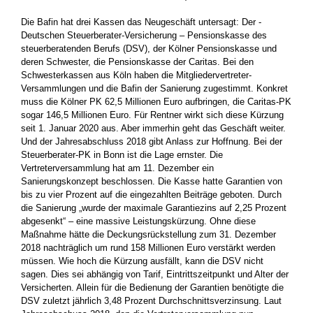
Die Bafin hat drei Kassen das Neugeschäft untersagt: Der ­
Deutschen Steuerberater-Versicherung – Pensionskasse des
steuerberatenden Berufs (DSV), der Kölner Pensionskasse und
deren Schwester, die ­Pensionskasse der Caritas. Bei den
Schwesterkassen aus Köln ­haben die Mitgliedervertreter-
Versammlungen und die Bafin der Sanierung zugestimmt. Konkret
muss die Kölner PK 62,5 ­Millionen Euro aufbringen, die Caritas-PK
sogar 146,5 Millionen Euro. Für Rentner wirkt sich diese Kürzung
seit 1. Januar 2020 aus. Aber ­immerhin geht das Geschäft weiter.
Und der Jahresabschluss 2018 gibt Anlass zur Hoffnung. Bei der
Steuerberater-PK in Bonn ist die Lage ernster. Die
Vertreterversammlung hat am 11. Dezember ein
Sanierungskonzept beschlossen. Die Kasse hatte Garantien von
bis zu vier Prozent auf die eingezahlten Beiträge geboten. Durch
die Sanierung „wurde der maximale Garantiezins auf 2,25 Prozent
abgesenkt“ – eine massive Leistungskürzung. Ohne diese
Maßnahme hätte die Deckungsrückstellung zum 31. Dezember
2018 ­nachträglich um rund 158 Millionen Euro verstärkt werden
müssen. Wie hoch die Kürzung ausfällt, kann die DSV nicht
sagen. Dies sei abhängig von Tarif, Eintrittszeitpunkt und Alter der
Versicherten. Allein für die Bedienung der Garantien benötigte die
DSV zuletzt jährlich 3,48 Prozent Durchschnittsverzinsung. Laut