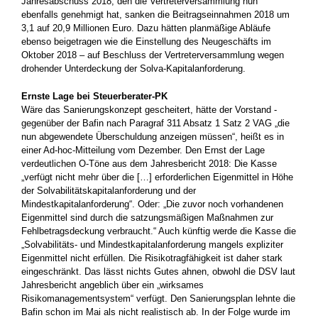
Jahresabschuss 2018, den die Vertreterversammlung nun
ebenfalls genehmigt hat, ­sanken die Beitragseinnahmen 2018 um
3,1 auf 20,9 Millionen ­Euro. Dazu hätten planmäßige Abläufe
ebenso beigetragen wie die Einstellung des Neugeschäfts im
Oktober 2018 – auf Beschluss der Vertreterversammlung wegen
drohender Unterdeckung der Solva-Kapitalanforderung.
Ernste Lage bei Steuerberater-PK
Wäre das Sanierungskonzept gescheitert, hätte der Vorstand ­
gegenüber der Bafin nach Paragraf 311 Absatz 1 Satz 2 VAG „die
nun abgewendete Überschuldung anzeigen müssen“, heißt es in
einer Ad-hoc-Mitteilung vom Dezember. Den Ernst der Lage
verdeutlichen O-Töne aus dem Jahresbericht 2018: Die Kasse
„verfügt nicht mehr über die […] erforderlichen Eigenmittel in Höhe
der Solvabilitätskapitalanforderung und der
Mindestkapitalanforderung“. Oder: „Die zuvor noch vorhandenen
Eigenmittel sind durch die ­satzungsmäßigen Maßnahmen zur
Fehlbetragsdeckung verbraucht.“ Auch künftig werde die Kasse die
„Solvabilitäts- und ­Mindestkapitalanforderung mangels expliziter
Eigenmittel nicht erfüllen. Die Risikotragfähigkeit ist daher stark
eingeschränkt. Das lässt nichts Gutes ahnen, obwohl die DSV laut
Jahresbericht angeblich über ein „wirksames
Risikomanagementsystem“ verfügt. Den Sanierungsplan lehnte die
Bafin schon im Mai als nicht realistisch ab. In der Folge wurde im