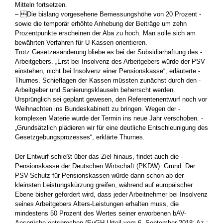
Mitteln fortsetzen.
– Die bislang vorgesehene Bemessungshöhe von 20 Prozent ­
sowie die temporär erhöhte Anhebung der Beiträge um zehn
Prozentpunkte erscheinen der Aba zu hoch. Man solle sich am
bewährten Verfahren für U-Kassen orientieren.
Trotz Gesetzesänderung bliebe es bei der Subsidiärhaftung des ­
Arbeitgebers. „Erst bei Insolvenz des Arbeitgebers würde der PSV
einstehen, nicht bei Insolvenz einer Pensionskasse“, erläuterte ­
Thurnes. Schieflagen der Kassen müssten zunächst durch den ­
Arbeitgeber und Sanierungsklauseln beherrscht werden.
Ursprünglich sei ­geplant gewesen, den Referentenentwurf noch vor
­Weihnachten ins Bundeskabinett zu bringen. Wegen der ­
komplexen Materie wurde der Termin ins neue Jahr verschoben. ­
„Grundsätzlich ­plädieren wir für eine deutliche Entschleunigung des
Gesetz­gebungsprozesses“, erklärte Thurnes.
Der Entwurf schießt über das Ziel hinaus, findet auch die ­
Pensionskasse der Deutschen Wirtschaft (PKDW). Grund: Der
PSV-Schutz für Pensionskassen würde dann schon ab der
kleinsten Leistungskürzung greifen, während auf europäischer
Ebene bisher gefordert wird, dass jeder ­Arbeitnehmer bei Insolvenz
seines ­Arbeitgebers Alters-Leistungen erhalten muss, die
mindestens 50 Prozent des Wertes seiner ­erworbenen bAV-
Ansprüche ­entsprechen (EuGH-Urteil vom 6. September 2018; Az.: