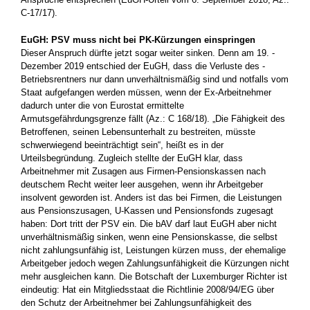
C-17/17).
EuGH: PSV muss nicht bei PK-Kürzungen einspringen
Dieser Anspruch dürfte jetzt sogar weiter sinken. Denn am 19. ­
Dezember 2019 entschied der EuGH, dass die Verluste des ­
Betriebsrentners nur dann unverhältnismäßig sind und notfalls vom
Staat aufgefangen werden müssen, wenn der Ex-­Arbeitnehmer
dadurch unter die von Eurostat ermittelte
Armutsgefährdungsgrenze fällt (Az.: C 168/18). „Die Fähigkeit des
Betroffenen, seinen Lebensunterhalt zu bestreiten, müsste
schwerwiegend beeinträchtigt sein“, heißt es in der
Urteilsbegründung. Zugleich stellte der EuGH klar, dass
Arbeitnehmer mit Zusagen aus Firmen-Pensionskassen nach
deutschem Recht weiter leer ausgehen, wenn ihr ­Arbeitgeber
insolvent geworden ist. Anders ist das bei Firmen, die Leistungen
aus Pensionszusagen, U-Kassen und Pensionsfonds zugesagt
haben: Dort tritt der PSV ein. Die bAV darf laut EuGH aber nicht
unverhältnismäßig sinken, wenn eine Pensionskasse, die selbst
nicht zahlungsunfähig ist, Leistungen kürzen muss, der ehemalige
Arbeitgeber jedoch wegen Zahlungsunfähigkeit die ­Kürzungen nicht
mehr ausgleichen kann. Die Botschaft der ­Luxemburger Richter ist
eindeutig: Hat ein Mitgliedsstaat die Richtlinie 2008/94/EG über
den Schutz der Arbeitnehmer bei Zahlungs­unfähigkeit des