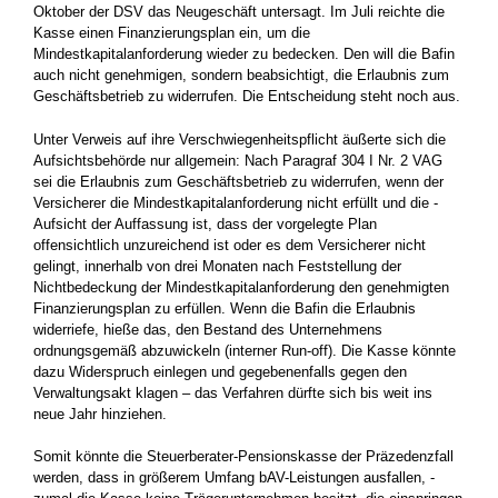
Oktober der DSV das Neugeschäft untersagt. Im Juli reichte die
Kasse einen Finanzierungsplan ein, um die
Mindestkapitalanforderung wieder zu ­bedecken. Den will die Bafin
auch nicht genehmigen, sondern beabsichtigt, die Erlaubnis zum
Geschäftsbetrieb zu widerrufen. Die Entscheidung steht noch aus.
Unter Verweis auf ihre Verschwiegenheitspflicht äußerte sich die
Aufsichtsbehörde nur allgemein: Nach Paragraf 304 I Nr. 2 VAG
sei die Erlaubnis zum Geschäftsbetrieb zu widerrufen, wenn der
Ver­sicherer die Mindestkapitalanforderung nicht erfüllt und die ­
Aufsicht der Auffassung ist, dass der vorgelegte Plan
offensichtlich unzureichend ist oder es dem Versicherer nicht
gelingt, innerhalb von drei Monaten nach Feststellung der
Nichtbedeckung der ­Mindestkapitalanforderung den genehmigten
Finanzierungsplan zu erfüllen. Wenn die Bafin die Erlaubnis
widerriefe, hieße das, den Bestand des Unternehmens
ordnungsgemäß abzuwickeln ­(interner Run-off). Die Kasse könnte
dazu Widerspruch einlegen und gegebenenfalls gegen den
Verwaltungsakt klagen – das Ver­fahren dürfte sich bis weit ins
neue Jahr hinziehen.
Somit könnte die Steuerberater-Pensionskasse der Präzedenzfall
werden, dass in größerem Umfang bAV-Leistungen ausfallen, ­