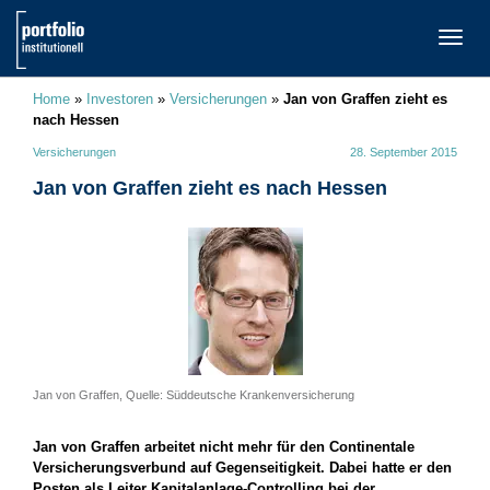
TOGG
NAVI
Home
»
Investoren
»
Versicherungen
»
Jan von Graffen zieht es
nach Hessen
Versicherungen
28. September 2015
Jan von Graffen zieht es nach Hessen
Jan von Graffen, Quelle: Süddeutsche Krankenversicherung
Jan von Graffen arbeitet nicht mehr für den Continentale
Versicherungsverbund auf Gegenseitigkeit. Dabei hatte er den
Posten als Leiter Kapitalanlage-Controlling bei der