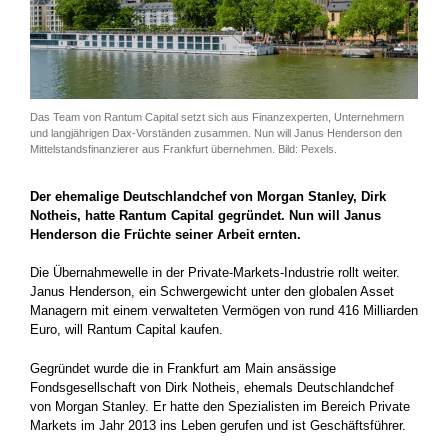
Das Team von Rantum Capital setzt sich aus Finanzexperten, Unternehmern
und langjährigen Dax-Vorständen zusammen. Nun will Janus Henderson den
Mittelstandsfinanzierer aus Frankfurt übernehmen. Bild: Pexels.
Der ehemalige Deutschlandchef von Morgan Stanley, Dirk
Notheis, hatte Rantum Capital gegründet. Nun will Janus
Henderson die Früchte seiner Arbeit ernten.
Die Übernahmewelle in der Private-Markets-Industrie rollt weiter.
Janus Henderson, ein Schwergewicht unter den globalen Asset
Managern mit einem verwalteten Vermögen von rund 416 Milliarden
Euro, will Rantum Capital kaufen.
Gegründet wurde die in Frankfurt am Main ansässige
Fondsgesellschaft von Dirk Notheis, ehemals Deutschlandchef
von Morgan Stanley. Er hatte den Spezialisten im Bereich Private
Markets im Jahr 2013 ins Leben gerufen und ist Geschäftsführer.