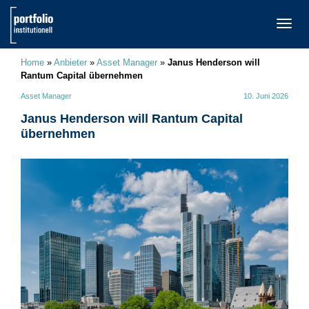
TOGG
NAVI
Home
»
Anbieter
»
Asset Manager
»
Janus Henderson will
Rantum Capital übernehmen
Asset Manager
10. Juni 2026
Janus Henderson will Rantum Capital
übernehmen