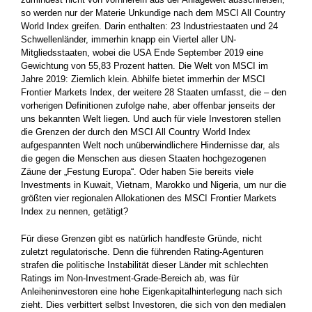
so werden nur der Materie Unkundige nach dem MSCI All Country
World Index greifen. Darin enthalten: 23 Industriestaaten und 24
Schwellenländer, immerhin knapp ein Viertel aller UN-
Mitgliedsstaaten, wobei die USA Ende September 2019 eine
Gewichtung von 55,83 Prozent hatten. Die Welt von MSCI im
Jahre 2019: Ziemlich klein. Abhilfe bietet immerhin der MSCI
Frontier Markets Index, der weitere 28 Staaten umfasst, die – den
vorherigen Definitionen zufolge nahe, aber offenbar jenseits der
uns bekannten Welt liegen. Und auch für viele Investoren stellen
die Grenzen der durch den MSCI All Country World Index
aufgespannten Welt noch unüberwindlichere Hindernisse dar, als
die ­gegen die Menschen aus diesen Staaten hochgezogenen
Zäune der „Festung Europa“. Oder haben Sie bereits viele
Investments in Kuwait, ­Vietnam, Marokko und Nigeria, um nur die
größten vier regionalen ­Allokationen des MSCI Frontier Markets
Index zu nennen, getätigt?
Für diese Grenzen gibt es natürlich handfeste Gründe, nicht
zuletzt regulatorische. Denn die führenden Rating-Agenturen
strafen die ­politische Instabilität dieser Länder mit schlechten
Ratings im Non-Investment-Grade-Bereich ab, was für
Anleiheninvestoren eine hohe Eigenkapitalhinterlegung nach sich
zieht. Dies verbittert selbst ­Investoren, die sich von den medialen